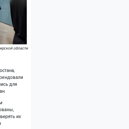
ирской области
остана,
арендовали
лись для
ан.
м
ованы,
верять их
и