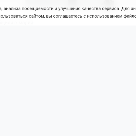
, анализа посещаемости и улучшения качества сервиса. Для а
Фото: пресс-служба мэри
пользоваться сайтом, вы соглашаетесь с использованием файло
бщили в мэрии.
го уличного освещения близится к концу. Специалисты пл
аботы и включить свет до конца августа. Сейчас рабочие в
ючают оборудование к электросетям.
ение станет дополнением к недавно отремонтированной
делает передвижение по улицам удобнее и безопаснее как 
ак и для пешеходов.
одиодные фонари
установили
на новой смотровой площадке
е.
Поделиться новостью:
талья Илькив
Читать все публикации автора