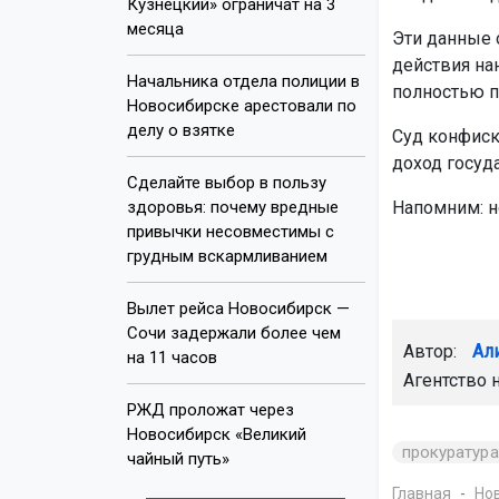
Кузнецкий» ограничат на 3
месяца
Эти данные о
действия на
Начальника отдела полиции в
полностью п
Новосибирске арестовали по
делу о взятке
Суд конфиск
доход госуда
Сделайте выбор в пользу
здоровья: почему вредные
Напомним: 
привычки несовместимы с
грудным вскармливанием
Вылет рейса Новосибирск —
Сочи задержали более чем
Автор:
Ал
на 11 часов
Агентство 
РЖД проложат через
Новосибирск «Великий
прокуратура
чайный путь»
Главная
Но