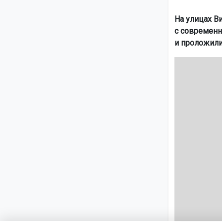
На улицах В
с современн
и проложили