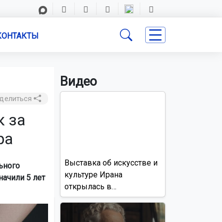
КОНТАКТЫ
Видео
делиться
к за
ра
Выставка об искусстве и
ьного
культуре Ирана
начили 5 лет
открылась в
Новосибирске