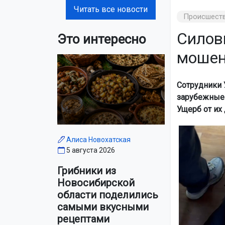
Читать все новости
Происшест
Силов
Это интересно
мошен
Сотрудники 
зарубежные 
Ущерб от их
Алиса Новохатская
5 августа 2026
Грибники из
Новосибирской
области поделились
самыми вкусными
рецептами