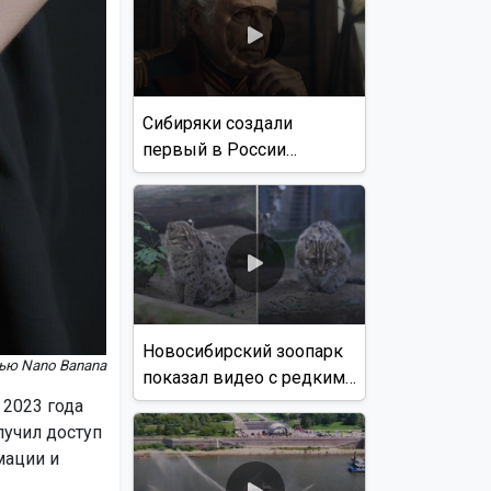
Сибиряки создали
первый в России
документальный фильм
с использованием ИИ
Новосибирский зоопарк
ью Nano Banana
показал видео с редким
виверровым котом
 2023 года
лучил доступ
мации и