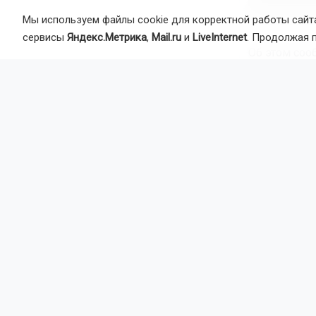
Мы используем файлы cookie для корректной работы сайта
сервисы
Яндекс.Метрика
,
Mail.ru
и
LiveInternet
. Продолжая 
Об этом соо
Монтаж ново
завершить р
«РЭС» подкл
Новое освещ
сети. Это с
водителей, т
Ранее свет
Новосибирск
Автор:
На