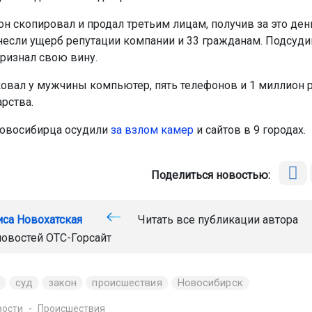
н скопировал и продал третьим лицам, получив за это день
несли ущерб репутации компании и 33 гражданам. Подсуд
ризнал свою вину.
овал у мужчины компьютер, пять телефонов и 1 миллион 
рства.
новосибирца осудили
за взлом камер
и сайтов в 9 городах.
Поделиться новостью:
иса Новохатская
Читать все публикации автора
новостей
ОТС-Горсайт
суд
закон
происшествия
Новосибирск
вости
Происшествия