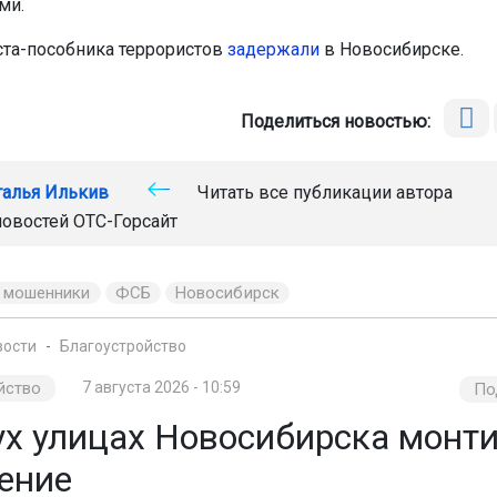
ми.
ста-пособника террористов
задержали
в Новосибирске.
Поделиться новостью:
талья Илькив
Читать все публикации автора
новостей
ОТС-Горсайт
 мошенники
ФСБ
Новосибирск
вости
Благоустройство
йство
7 августа 2026 - 10:59
По
ух улицах Новосибирска монт
ение