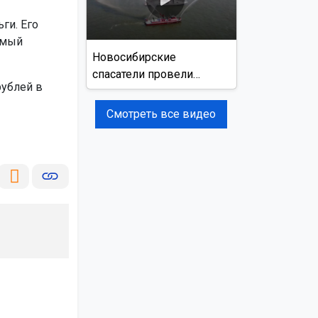
ги. Его
имый
Новосибирские
спасатели провели
рублей в
учения на реке Обь
Смотреть все видео