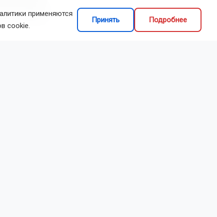
налитики применяются
и Новосибирска
Принять
Подробнее
в cookie.
анируют
месте с АО
 дорожной
для
 в