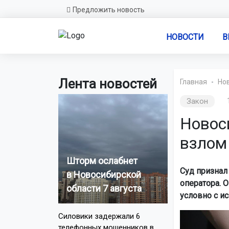
Предложить новость
НОВОСТИ
В
Лента новостей
Главная
Но
Закон
Новос
взлом
Шторм ослабнет
Суд признал
в Новосибирской
оператора. О
области 7 августа
условно с и
Силовики задержали 6
телефонных мошенников в