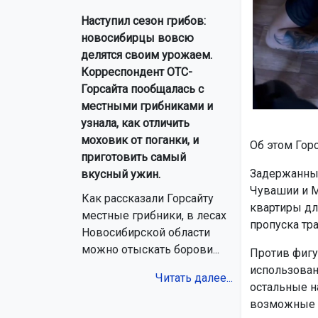
Наступил сезон грибов:
новосибирцы вовсю
делятся своим урожаем.
Корреспондент ОТС-
Горсайта пообщалась с
местными грибниками и
узнала, как отличить
моховик от поганки, и
Об этом Гор
приготовить самый
Задержанные
вкусный ужин.
Чувашии и М
Как рассказали Горсайту
квартиры дл
местные грибники, в лесах
пропуска тр
Новосибирской области
можно отыскать борови...
Против фигу
использован
Читать далее...
остальные н
возможные с