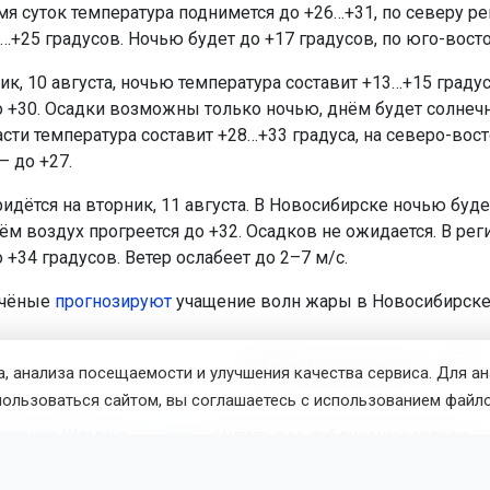
мя суток температура поднимется до +26…+31, по северу ре
+25 градусов. Ночью будет до +17 градусов, по юго-восток
к, 10 августа, ночью температура составит +13…+15 граду
о +30. Осадки возможны только ночью, днём будет солнечно
сти температура составит +28…+33 градуса, на северо-вос
— до +27.
идётся на вторник, 11 августа. В Новосибирске ночью буд
ём воздух прогреется до +32. Осадков не ожидается. В рег
 +34 градусов. Ветер ослабеет до 2–7 м/с.
учёные
прогнозируют
учащение волн жары в Новосибирске
Поделиться новостью:
, анализа посещаемости и улучшения качества сервиса. Для а
пользоваться сайтом, вы соглашаетесь с использованием файло
атерина Шамина
Читать все публикации автора
новостей
ОТС-Горсайт