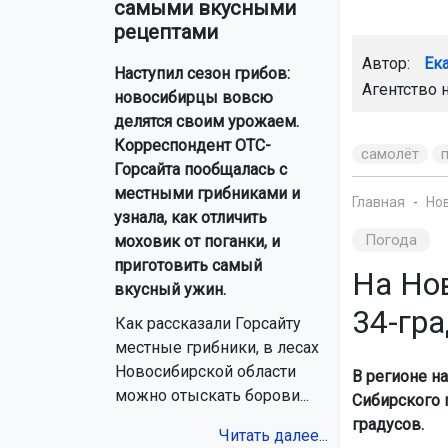
самыми вкусными
рецептами
Автор:
Ек
Наступил сезон грибов:
Агентство 
новосибирцы вовсю
делятся своим урожаем.
Корреспондент ОТС-
самолёт
Горсайта пообщалась с
местными грибниками и
Главная
Но
узнала, как отличить
Погода
моховик от поганки, и
приготовить самый
На Но
вкусный ужин.
34-гр
Как рассказали Горсайту
местные грибники, в лесах
Новосибирской области
В регионе н
можно отыскать борови...
Сибирского 
градусов.
Читать далее...