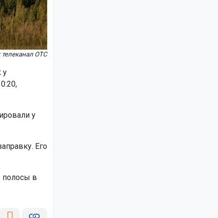
 телеканал ОТС
 у
0:20,
ировали у
аправку. Его
 полосы в