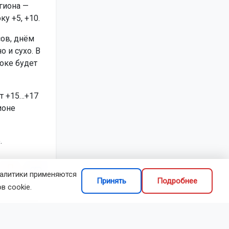
гиона —
у +5, +10.
сов, днём
 и сухо. В
токе будет
ет +15…+17
ионе
.
налитики применяются
Принять
Подробнее
в cookie.