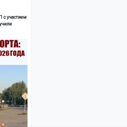
П с участием
учили