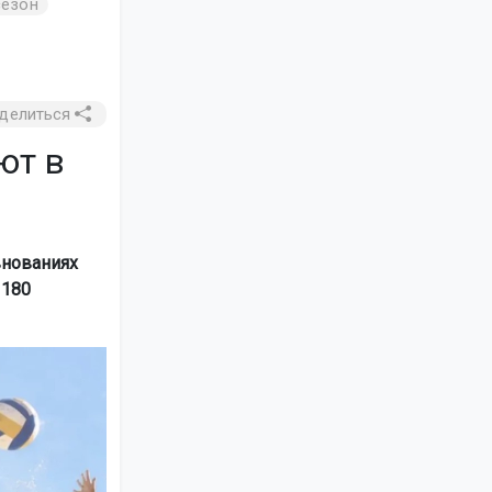
сезон
делиться
ют в
внованиях
 180