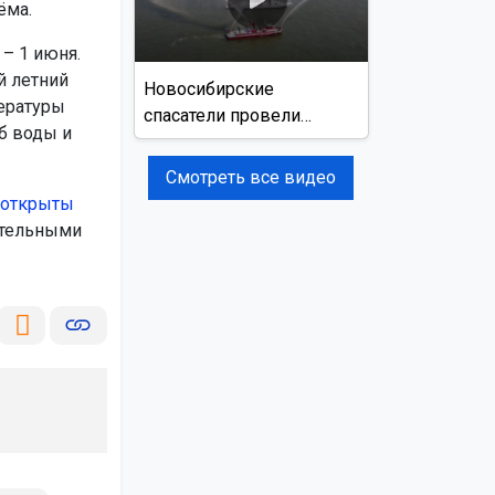
ёма.
 – 1 июня.
й летний
Новосибирские
пературы
спасатели провели
б воды и
учения на реке Обь
Смотреть все видео
 открыты
ательными