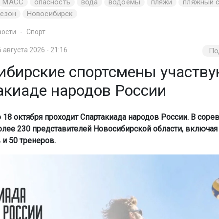
МАСС
опасность
вода
водоёмы
пляжи
пляжный 
сезон
Новосибирск
вости
Спорт
6 августа 2026 - 21:16
По
ибирские спортсмены участву
акиаде народов России
о 18 октября проходит Спартакиада народов России. В соре
олее 230 представителей Новосибирской области, включая
 и 50 тренеров.