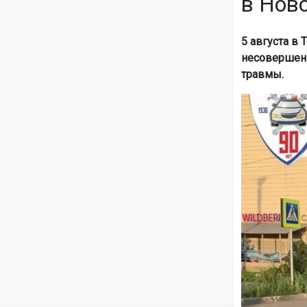
в Нов
5 августа в
несовершенн
травмы.