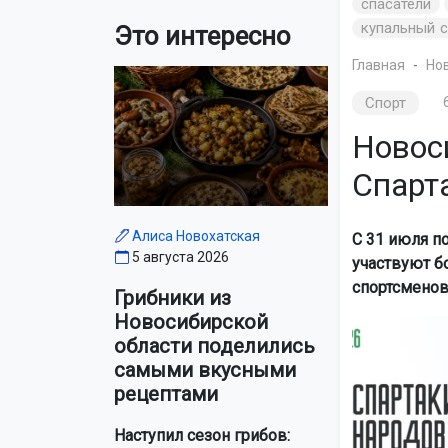
спасатели
купальный 
Это интересно
Главная
Но
Спорт
Новос
Спарт
Алиса Новохатская
С 31 июля п
5 августа 2026
участвуют б
спортсменов
Грибники из
Новосибирской
области поделились
самыми вкусными
рецептами
Наступил сезон грибов: