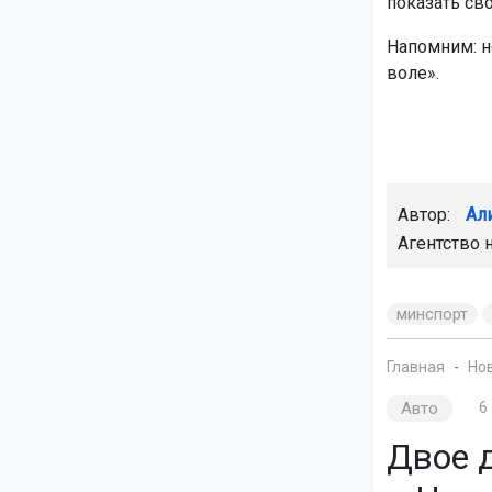
показать св
Напомним: 
воле».
Автор:
Ал
Агентство 
минспорт
Главная
Но
Авто
6
Двое 