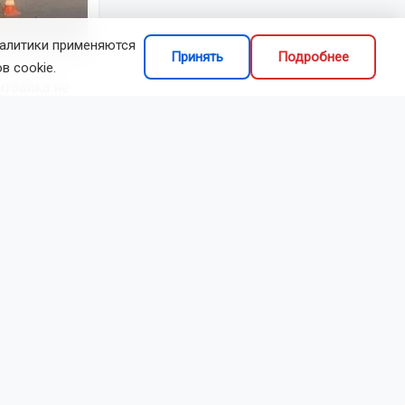
налитики применяются
Фото: ГАИ НСО
Принять
Подробнее
в cookie.
итбайка не
 При
ом
 тяжести.
дин ребёнок
олько с 16
». Питбайк
бщего
обы