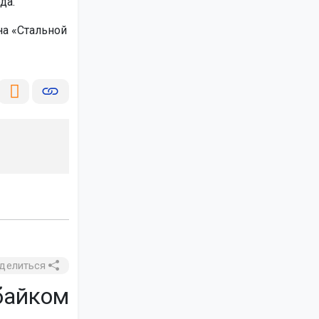
да.
а «Стальной
делиться
байком