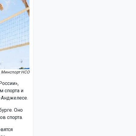
Минспорт НСО
России»,
м спорта и
с-Анджелесе.
бурге. Оно
ов спорта.
овятся