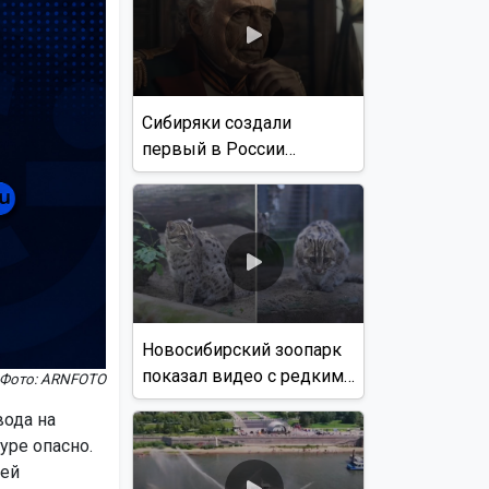
Сибиряки создали
первый в России
документальный фильм
с использованием ИИ
Новосибирский зоопарк
показал видео с редким
Фото: ARNFOTO
виверровым котом
вода на
уре опасно.
лей