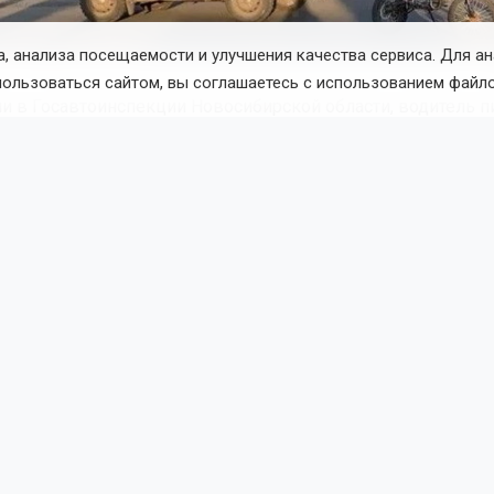
, анализа посещаемости и улучшения качества сервиса. Для а
пользоваться сайтом, вы соглашаетесь с использованием файло
и в Госавтоинспекции Новосибирской области, водитель п
 управлением на нерегулируемом перекрёстке в Тогучине.
лево он столкнулся с автомобилем, двигавшимся в попутн
.
е аварии оба подростка получили травмы различной степени
яцев произошло 26 подобных ДТП, 26 детей пострадали, о
екция напоминает, что управлять мототранспортом можно т
аличии водительского удостоверения категорий «А1» или «М
 транспортным средством, его использование на дорогах о
 запрещено.
оветуют уделять больше внимания безопасности детей, чт