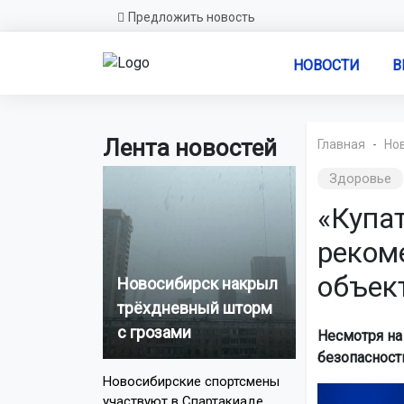
Предложить новость
НОВОСТИ
В
Лента новостей
Главная
Но
Здоровье
«Купат
реком
объек
Новосибирск накрыл
трёхдневный шторм
с грозами
Несмотря на
безопасност
Новосибирские спортсмены
участвуют в Спартакиаде