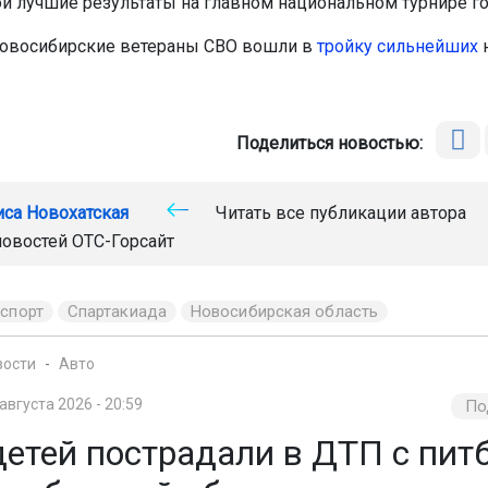
ои лучшие результаты на главном национальном турнире го
новосибирские ветераны СВО вошли в
тройку сильнейших
н
Поделиться новостью:
иса Новохатская
Читать все публикации автора
новостей
ОТС-Горсайт
спорт
Спартакиада
Новосибирская область
вости
Авто
 августа 2026 - 20:59
По
детей пострадали в ДТП с пит