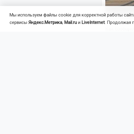
Мы используем файлы cookie для корректной работы сайта
сервисы
Яндекс.Метрика
,
Mail.ru
и
LiveInternet
. Продолжая 
Как сообщил
справился с
повороте на
направлении
В результат
За семь мес
погиб.
Госавтоинсп
лет и при н
не является
пользования
Родителям с