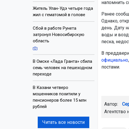
напомнить с
Житель Улан-Удэ четыре года
Ранее сообща
жил с гематомой в голове
Однако, отк
день. Дату н
Сбой в работе Рунета
затронул Новосибирскую
воды и возд
область
песка, недо
В преддвери
официально
В Омске «Лада Гранта» сбила
постами.
семь человек на пешеходном
переходе
В Казани четверо
мошенников похитили у
пенсионеров более 15 млн
Автор:
Се
рублей
Агентство 
Читать все новости