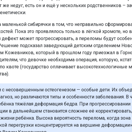
 же недуг, есть он и ещё у нескольких родственников – з
генетически.
а маленькой сибирячки в том, что неправильно сформирова
стей. Пока это проявлялось только в лёгкой хромоте, но в
дефект может прогрессировать, а переломы будут особе
Решение подсказал заведующий детским отделением Нов
 Кожевников, который в прошлом году приезжал в Горно
дителям, что девочке необходима операция, которую, кстат
 по квоте (государство оплачивает высокотехнологичные 
ва).
и с несовершенным остеогенезом — особые дети. Их объе
агноз, но различаются типы и особенности заболевания. В ч
ребёнка тяжёлая деформация бедра. При прогрессировании
ии в дальнейшем становится сложнее её корректировать,
 жизни ребёнка. Высока вероятность перелома, когда зона
кой перегрузки концентрируется на вершине деформации»