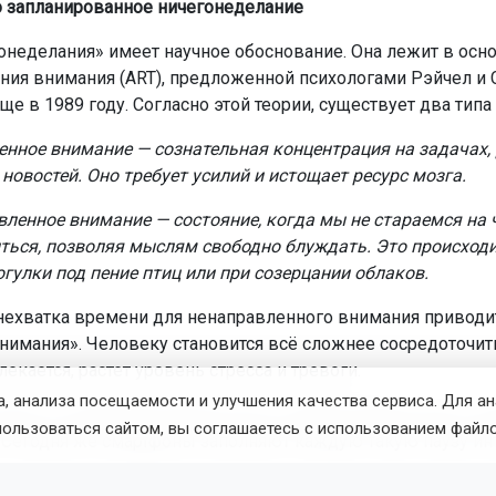
 запланированное ничегонеделание
онеделания» имеет научное обоснование. Она лежит в осн
ния внимания (ART), предложенной психологами Рэйчел и
е в 1989 году. Согласно этой теории, существует два типа
нное внимание — сознательная концентрация на задачах, 
новостей. Оно требует усилий и истощает ресурс мозга.
ленное внимание — состояние, когда мы не стараемся на 
ться, позволяя мыслям свободно блуждать. Это происходи
огулки под пение птиц или при созерцании облаков.
нехватка времени для ненаправленного внимания приводи
внимания». Человеку становится всё сложнее сосредоточить
екается, растет уровень стресса и тревоги.
, анализа посещаемости и улучшения качества сервиса. Для а
аузы в ожидании автобуса или в очереди давали мозгу н
пользоваться сайтом, вы соглашаетесь с использованием файло
Сегодня же смартфоны заполняют каждую такую паузу и
ормации, не оставляя пространства для восстановления.