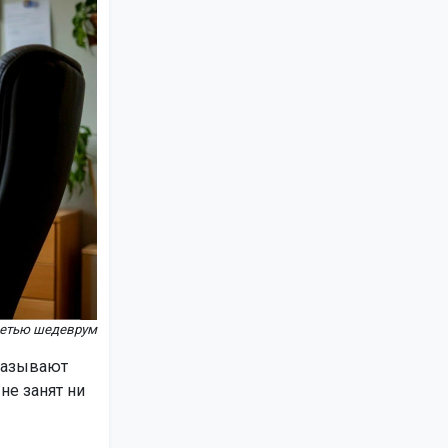
сетью шедеврум
называют
не занят ни