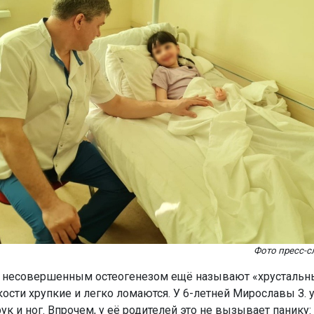
Фото пресс-
с несовершенным остеогенезом ещё называют «хрусталь
кости хрупкие и легко ломаются. У 6-летней Мирославы З. 
к и ног. Впрочем, у её родителей это не вызывает панику