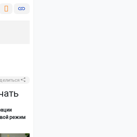
делиться
чать
зации
свой режим