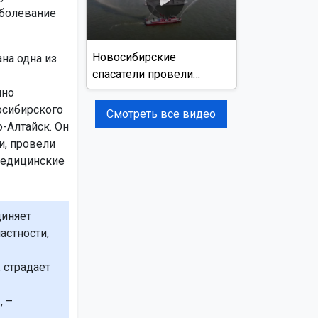
аболевание
Новосибирские
на одна из
спасатели провели
учения на реке Обь
нно
осибирского
Смотреть все видео
-Алтайск. Он
и, провели
медицинские
диняет
астности,
 страдает
, –