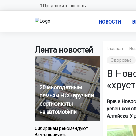
Предложить новость
НОВОСТИ
В
Лента новостей
Главная
Но
Здоровье
В Нов
«хрус
28 многодетным
семьям НСО вручили
Врачи Новос
сертификаты
успешной оп
на автомобили
Алтайска. У
Сибирякам рекомендуют
бездельничать