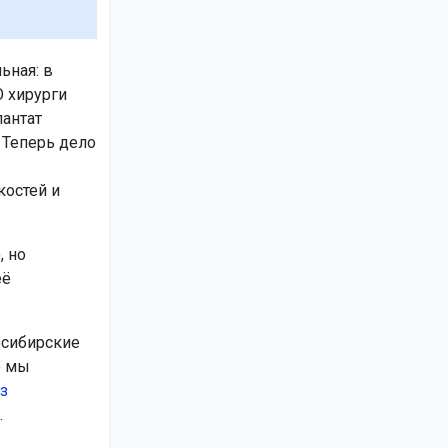
ьная: в
 хирурги
антат
 Теперь дело
костей и
 но
её
осибирские
о мы
з
.