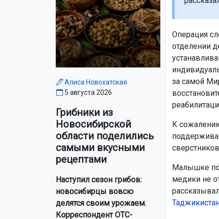
рассказа
Операция сл
отделении д
устанавлива
индивидуаль
за самой Ми
Алиса Новохатская
восстановит
5 августа 2026
реабилитаци
Грибники из
Новосибирской
К сожалению
области поделились
поддерживаю
самыми вкусными
сверстников
рецептами
Малышке пов
медики не о
Наступил сезон грибов:
рассказывал
новосибирцы вовсю
Таджикиста
делятся своим урожаем.
Корреспондент ОТС-