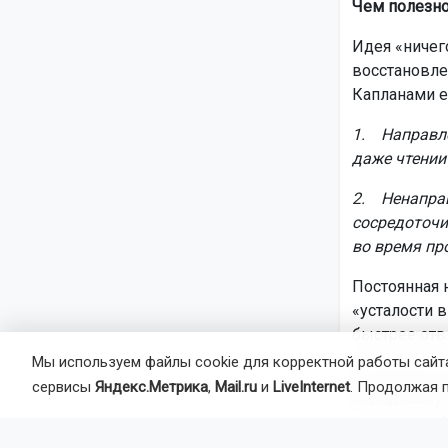
Чем полезно
Идея «ничег
восстановле
Капланами ещ
1. Направле
даже чтении 
2. Ненаправ
сосредоточи
во время пр
Постоянная 
«усталости 
быстрее отвл
Мы используем файлы cookie для корректной работы сайта
В прошлом п
сервисы
Яндекс.Метрика
,
Mail.ru
и
LiveInternet
. Продолжая 
передышку. 
потоком инф