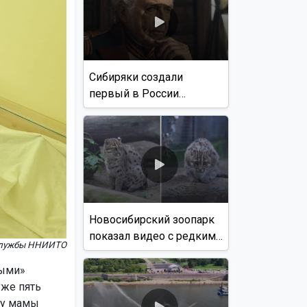
Сибиряки создали
первый в России
документальный фильм
с использованием ИИ
Новосибирский зоопарк
показал видео с редким
службы ННИИТО
виверровым котом
ными»
уже пять
: у мамы