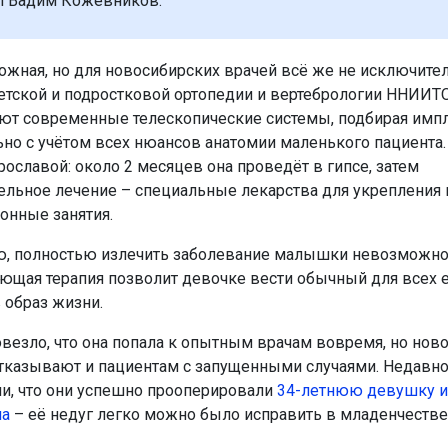
л Вадим Кожевников.
ожная, но для новосибирских врачей всё же не исключител
етской и подростковой ортопедии и вертебрологии ННИИТО
ют современные телескопические системы, подбирая импл
но с учётом всех нюансов анатомии маленького пациента.
рославой: около 2 месяцев она проведёт в гипсе, затем
ельное лечение – специальные лекарства для укрепления 
онные занятия.
, полностью излечить заболевание малышки невозможно,
щая терапия позволит девочке вести обычный для всех 
 образ жизни.
езло, что она попала к опытным врачам вовремя, но нов
тказывают и пациентам с запущенными случаями. Недавн
и, что они успешно прооперировали
34-летнюю девушку и
на
– её недуг легко можно было исправить в младенчестве