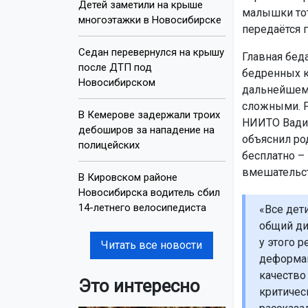
Детей заметили на крыше
малышки тот
многоэтажки в Новосибирске
передаётся 
Седан перевернулся на крышу
Главная бед
после ДТП под
бедренных ко
Новосибирском
дальнейшем 
сложными. 
В Кемерове задержали троих
НИИТО Вадим
дебоширов за нападение на
объяснил ро
полицейских
бесплатно –
вмешательст
В Кировском районе
Новосибирска водитель сбил
14-летнего велосипедиста
«Все дет
общий ди
у этого 
Читать все новости
деформац
качество
Это интересно
критичес