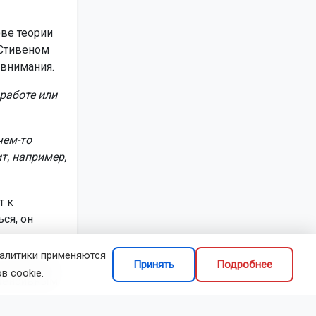
ове теории
 Стивеном
 внимания.
работе или
чем-то
т, например,
т к
ся, он
налитики применяются
еобходимую
Принять
Подробнее
в cookie.
нтенсивным