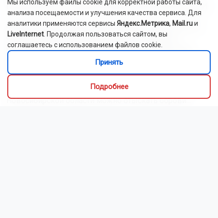
Мы используем файлы cookie для корректной работы сайта,
поделились самыми вкусными рецептами
анализа посещаемости и улучшения качества сервиса. Для
аналитики применяются сервисы
Яндекс.Метрика
,
Mail.ru
и
Наступил сезон грибов: новосибирцы вовсю делятся
LiveInternet
. Продолжая пользоваться сайтом, вы
своим урожаем. Корреспондент ОТС-Горсайта
соглашаетесь с использованием файлов cookie.
пообщалась с местными грибниками и узнала, как
отличить моховик от поганки, и приготовить самый
Принять
вкусный ужин.
Подробнее
Как рассказали Горсайту местные грибники, в лесах
Новосибирской области можно отыскать борови...
Читать далее...
Видео