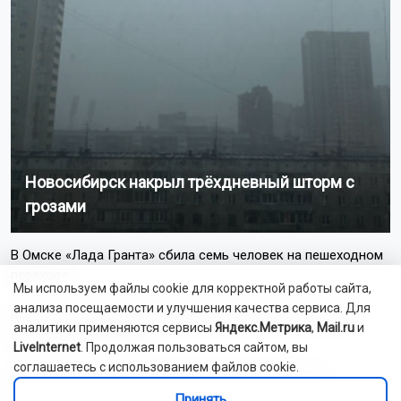
Новосибирск накрыл трёхдневный шторм с
грозами
В Омске «Лада Гранта» сбила семь человек на пешеходном
переходе
Мы используем файлы cookie для корректной работы сайта,
анализа посещаемости и улучшения качества сервиса. Для
В Казани четверо мошенников похитили у пенсионеров
аналитики применяются сервисы
Яндекс.Метрика
,
Mail.ru
и
более 15 млн рублей
LiveInternet
. Продолжая пользоваться сайтом, вы
соглашаетесь с использованием файлов cookie.
В Новосибирске соберут предложения жителей по
обновлению сквера у Заксобрания
Принять