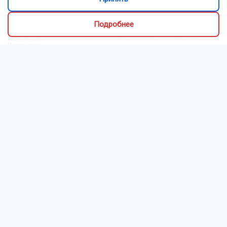
Подробнее
Суд прекратил дело экс-главы района Кубани Адама
Джарима
В Бердске 7-летний мальчик потерял память после
нападения у магазина
За семь месяцев россияне взяли кредитов на 2,6 трлн
рублей
В Новосибирске врачи выявили у ветерана СВО рак на
ранней стадии
Новосибирская актриса снялась в сериале «Малой» (16+)
Новосибирск накрыл трёхдневный шторм с грозами
Новосибирцам рассказали, как защитить себя при