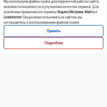
вкусный ужин.
Мы используем файлы cookie для корректной работы сайта,
анализа посещаемости и улучшения качества сервиса. Для
Как рассказали Горсайту местные грибники, в лесах
аналитики применяются сервисы
Яндекс.Метрика
,
Mail.ru
и
Новосибирской области можно отыскать борови...
LiveInternet
. Продолжая пользоваться сайтом, вы
соглашаетесь с использованием файлов cookie.
Читать далее...
Принять
Видео
Подробнее