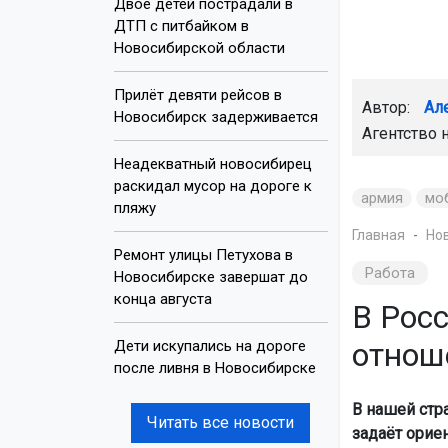
Двое детей пострадали в
ДТП с питбайком в
Новосибирской области
Прилёт девяти рейсов в
Автор:
Ал
Новосибирск задерживается
Агентство 
Неадекватный новосибирец
раскидал мусор на дороге к
армия
мо
пляжу
Главная
Но
Ремонт улицы Петухова в
Работа
Новосибирске завершат до
конца августа
В Рос
отнош
Дети искупались на дороге
после ливня в Новосибирске
В нашей стр
Читать все новости
задаёт орие