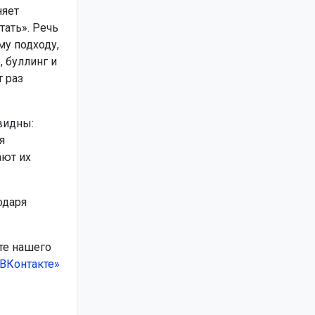
няет
тать». Речь
му подходу,
 буллинг и
 раз
видны:
я
ают их
одаря
те нашего
ВКонтакте»