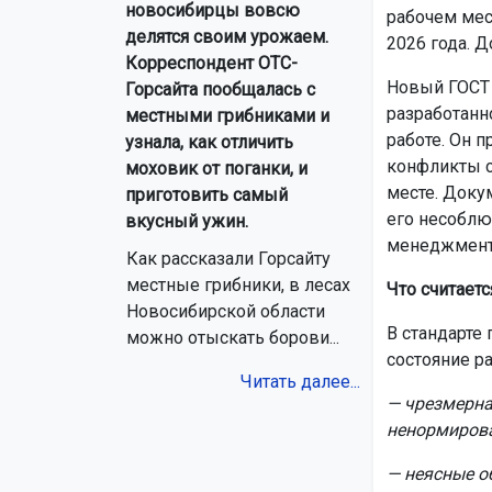
новосибирцы вовсю
рабочем мес
делятся своим урожаем.
2026 года. Д
Корреспондент ОТС-
Новый ГОСТ 
Горсайта пообщалась с
разработанн
местными грибниками и
работе. Он 
узнала, как отличить
конфликты с
моховик от поганки, и
месте. Доку
приготовить самый
его несоблю
вкусный ужин.
менеджмент
Как рассказали Горсайту
местные грибники, в лесах
Что считает
Новосибирской области
В стандарте
можно отыскать борови...
состояние ра
Читать далее...
— чрезмерна
ненормиров
— неясные о