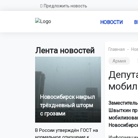
Предложить новость
НОВОСТИ
В
Лента новостей
Главная
Но
Армия
Депут
мобил
Новосибирск накрыл
Заместитель
трёхдневный шторм
Швыткин при
с грозами
мобилизован
Новосибирск
В России утверждён ГОСТ на
нормальное отношение к
Информацию 