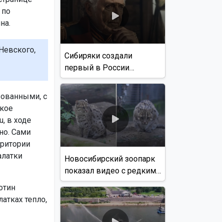
 по
на.
Невского,
Сибиряки создали
первый в России
документальный фильм
с использованием ИИ
зованными, с
акое
, в ходе
но. Сами
рритории
алатки
Новосибирский зоопарк
показал видео с редким
виверровым котом
отин
латках тепло,