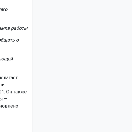
него
емпа работы.
общать о
ающей
полагает
ри
1. Он также
ля —
ановлено