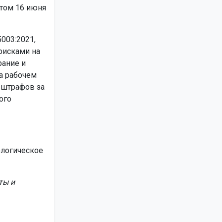
ртом 16 июня
003:2021,
рисками на
рание и
а рабочем
 штрафов за
ого
ологическое
ты и