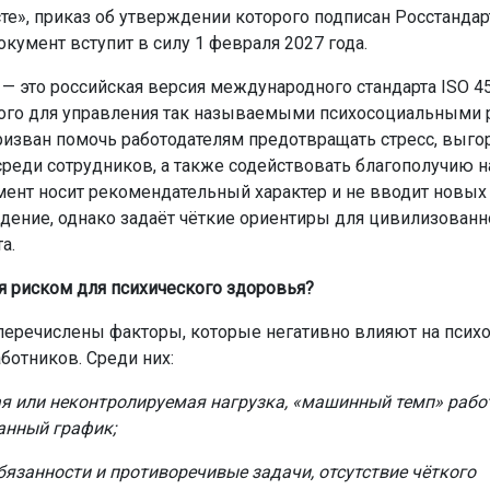
те», приказ об утверждении которого подписан Росстанда
окумент вступит в силу 1 февраля 2027 года.
— это российская версия международного стандарта ISO 45
ого для управления так называемыми психосоциальными 
призван помочь работодателям предотвращать стресс, выго
реди сотрудников, а также содействовать благополучию н
мент носит рекомендательный характер и не вводит новых
дение, однако задаёт чёткие ориентиры для цивилизованн
а.
ся риском для психического здоровья?
 перечислены факторы, которые негативно влияют на псих
ботников. Среди них:
я или неконтролируемая нагрузка, «машинный темп» рабо
анный график;
бязанности и противоречивые задачи, отсутствие чёткого