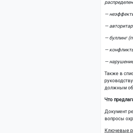
распределен
— неэффекти
— авторитар
— буллинг (п
— конфликты
— нарушение
Также в спи
руководству
должным об
Что предлаг
Документ ре
вопросы охр
Ключевые р