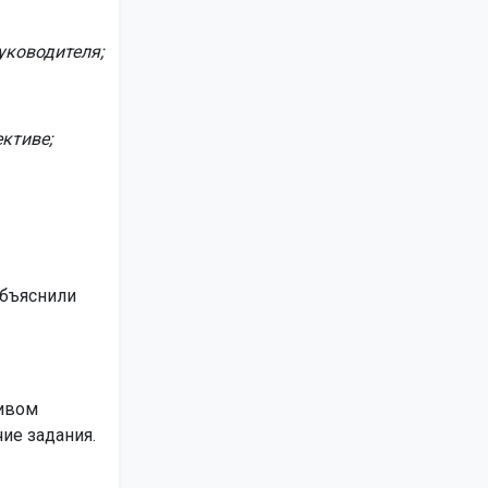
уководителя;
ктиве;
объяснили
тивом
ие задания.