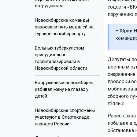
сотрудникам
соцсети «ВКо
поручению п
Новосибирские команды
завоевали пять медалей на
– Юрий Н
турнире по киберспорту
командир
Больных туберкулёзом
принудительно
Депутаты по
госпитализировали в
военным рук
Новосибирской области
снаряжение 
проверки ос
Вооружённый новосибирец
мобилизован
избивал жену на глазах у
детей
сборного пун
тёплые.
Новосибирские спортсмены
Ранее глава
участвуют в Спартакиаде
побывал в 
народов России
обстановка 