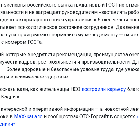
т эксперты российского рынка труда, новый ГОСТ не отме
язанности и не запрещает руководителям «заставлять рабо
ходе от авторитарного стиля управления к более человечно
тывает психологическое состояние сотрудников. Давление,
 по сути, проигрывают нормальному менеджменту — на этот
 с номером ГОСТа.
й, которые внедрят эти рекомендации, преимущества оче
кучести кадров, рост лояльности и производительности. Дл
 — более здоровые и безопасные условия труда, где уваж
ицы и психическое здоровье.
ссказывали, как жительницы НСО
построили карьеру
благ
«Кадры».
интересной и оперативной информации — в новостной лен
акже в
МАХ-канале
и сообществах ОТС-Горсайт в соцсетях
«
сники».