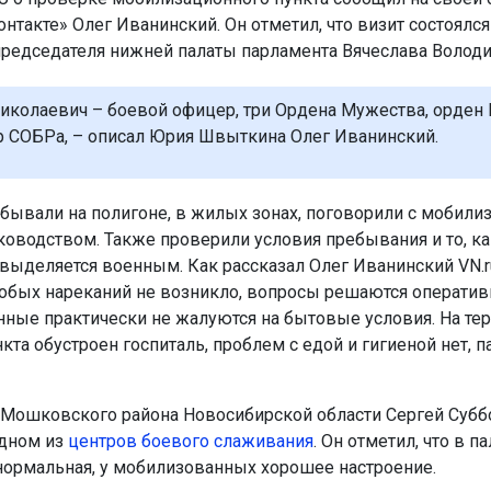
нтакте» Олег Иванинский. Он отметил, что визит состоялся
редседателя нижней палаты парламента Вячеслава Володи
иколаевич – боевой офицер, три Ордена Мужества, орден 
 СОБРа, – описал Юрия Швыткина Олег Иванинский.
бывали на полигоне, в жилых зонах, поговорили с мобили
оводством. Также проверили условия пребывания и то, к
выделяется военным. Как рассказал Олег Иванинский VN.ru
обых нареканий не возникло, вопросы решаются оператив
ные практически не жалуются на бытовые условия. На те
кта обустроен госпиталь, проблем с едой и гигиеной нет, п
 Мошковского района Новосибирской области Сергей Субб
одном из
центров боевого слаживания
. Он отметил, что в па
нормальная, у мобилизованных хорошее настроение.