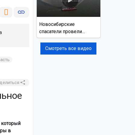
Новосибирские
спасатели провели
а
учения на реке Обь
Смотреть все видео
асть
делиться
льное
 который
еры в