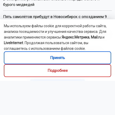
бурого медведей
Пять самолётов прибудут в Новосибирск с опозданием 9
августа
Мы используем файлы cookie для корректной работы сайта,
анализа посещаемости и улучшения качества сервиса. Для
Губернатор Новосибирской области поздравил строителей
аналитики применяются сервисы
Яндекс.Метрика
,
Mail.ru
и
с профессиональным праздником
LiveInternet
. Продолжая пользоваться сайтом, вы
соглашаетесь с использованием файлов cookie.
Остановку «Радуга Сибири» для городских электричек
Принять
начали возводить в Новосибирске
Мэр Новосибирска поздравил жителей с Днём строителя
Подробнее
Читать все новости
Это интересно