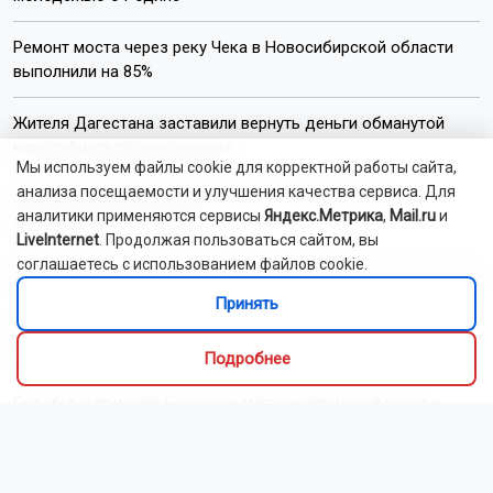
Ремонт моста через реку Чека в Новосибирской области
выполнили на 85%
Жителя Дагестана заставили вернуть деньги обманутой
новосибирской пенсионерке
Мы используем файлы cookie для корректной работы сайта,
анализа посещаемости и улучшения качества сервиса. Для
Корабль-церковь отправится в рейд по районам
аналитики применяются сервисы
Яндекс.Метрика
,
Mail.ru
и
Новосибирской области
LiveInternet
. Продолжая пользоваться сайтом, вы
соглашаетесь с использованием файлов cookie.
Двое мужчин погибли при пожаре в Новосибирской области
Принять
Число заявлений в НГУ в 2026 году выросло на рекордные
58%
Подробнее
Судебные приставы закрыли магазин японской кухни в
Новосибирске
Сибирская венчурная ярмарка пройдёт в Новосибирске в