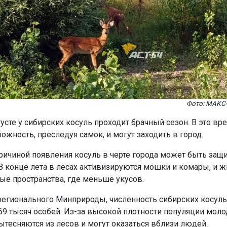
Фото: МАКС-
усте у сибирских косуль проходит брачный сезон. В это в
ожность, преследуя самок, и могут заходить в город.
ричиной появления косуль в черте города может быть защи
В конце лета в лесах активизируются мошки и комары, и 
ые пространства, где меньше укусов.
егионального Минприроды, численность сибирских косуль
9 тысяч особей. Из-за высокой плотности популяции мол
тесняются из лесов и могут оказаться вблизи людей.