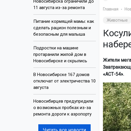
Новосибирска ограничили до
11 августа из-за ремонта
Главная
Но
Животные
Питание кормящей мамы: как
сделать рацион полезным и
Косул
безопасным для малыша
набер
Подростки на машине
протаранили жилой дом в
Жители мега
Новосибирске и скрылись
Завтракающи
«АСТ-54».
В Новосибирске 167 домов
отключат от электричества 10
августа
Новосибирцев предупредили
о возможных пробках из-за
ремонта дороги к аэропорту
Читать все новости