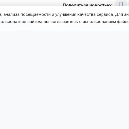
Поделиться новостью:
, анализа посещаемости и улучшения качества сервиса. Для а
пользоваться сайтом, вы соглашаетесь с использованием файло
атерина Шамина
Читать все публикации автора
новостей
ОТС-Горсайт
недвижимость
Новосибирская область
вости
Армия
6 августа 2026 - 10:20
По
ибирцам за службу в войсках
ят до 2,9 млн рублей
 также получат приоритетное зачисление в вузы и колле
та закрепят за бойцами на время службы.