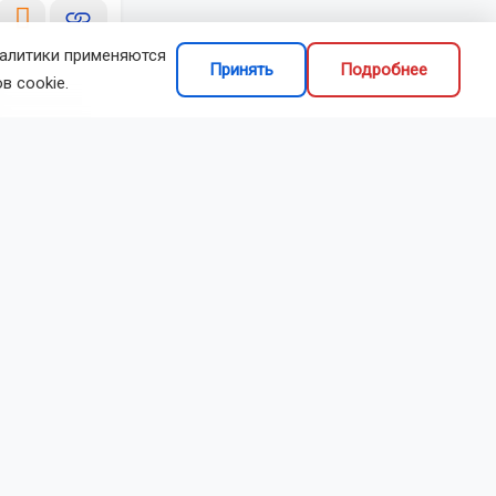
налитики применяются
Принять
Подробнее
в cookie.
делиться
 БПЛА
джи.