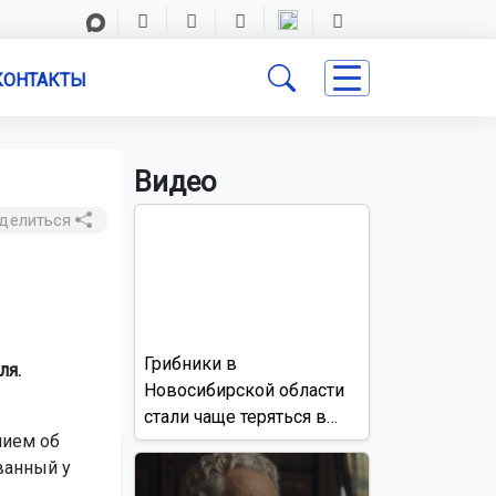
КОНТАКТЫ
Видео
делиться
Грибники в
ля.
Новосибирской области
стали чаще теряться в
нием об
лесах
ванный у