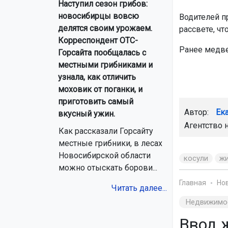
Наступил сезон грибов:
новосибирцы вовсю
Водителей п
делятся своим урожаем.
рассвете, ч
Корреспондент ОТС-
Ранее медв
Горсайта пообщалась с
местными грибниками и
узнала, как отличить
моховик от поганки, и
приготовить самый
Автор:
Ек
вкусный ужин.
Агентство 
Как рассказали Горсайту
местные грибники, в лесах
Новосибирской области
косули
ж
можно отыскать борови...
Главная
Но
Читать далее...
Недвижимо
Ввод 