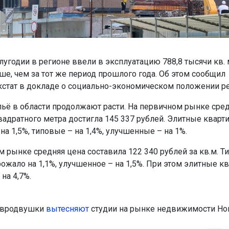
угодии в регионе ввели в эксплуатацию 788,8 тысячи кв. 
ше, чем за тот же период прошлого года. Об этом сообщил
стат в докладе о социально-экономическом положении ре
ьё в области продолжают расти. На первичном рынке сре
вадратного метра достигла 145 337 рублей. Элитные кварт
а 1,5%, типовые – на 1,4%, улучшенные – на 1%.
м рынке средняя цена составила 122 340 рублей за кв.м. Т
ожало на 1,1%, улучшенное – на 1,5%. При этом элитные к
на 4,7%.
евродвушки
вытесняют
студии на рынке недвижимости Но