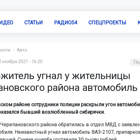
ИДЕО
СТАТЬИ
РАДИО54
СПЕЦПРОЕКТЫ
вости
Авто
2 ноября 2021 - 16:20
По
ожитель угнал у жительницы
ановского района автомобиль
ском районе сотрудники полиции раскрыли угон автомоби
оказался бывший возлюбленный сибирячки.
Черепановского района обратилась в отдел МВД с заявле
обиля. Неизвестный угнал автомобиль ВАЗ-2107, припарко
евшей. Сумма ущерба составила 30 тысяч рублей.