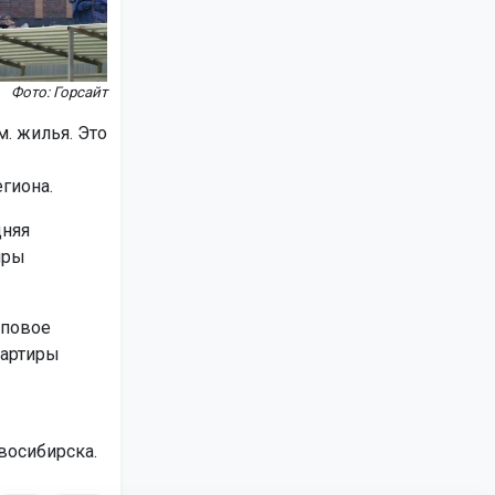
Фото: Горсайт
м. жилья. Это
гиона.
дняя
иры
иповое
вартиры
восибирска.