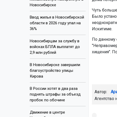
Новосибирске
Чуть больше
Было устано
Ввод жилья в Новосибирской
неоднократн
области в 2026 году упал на
36%
Искитиме.
По данному 
Новосибирцам за службу в
"Неправомер
войсках БПЛА выплатят до
хищения". П
2,9 млн рублей
В Новосибирске завершили
благоустройство улицы
Кирова
В России хотят в два раза
Автор:
Ар
поднять штрафы за объезд
Агентство 
пробок по обочине
Движение в центре