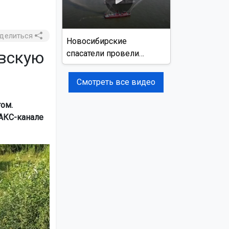
делиться
Новосибирские
овскую
спасатели провели
учения на реке Обь
Смотреть все видео
ом.
АКС-канале