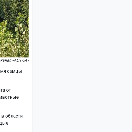
канал «АСТ-54»
ремя самцы
та от
животные
 в области
одые