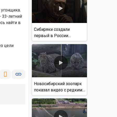
 угонщика.
- 33-летний
сь найти в
Сибиряки создали
первый в России
документальный фильм
з цели
с использованием ИИ
Новосибирский зоопарк
показал видео с редким
виверровым котом