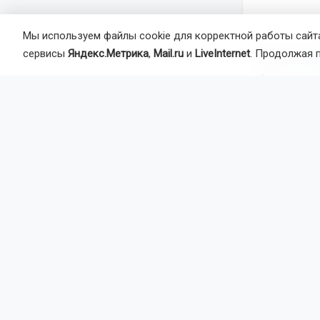
Мы используем файлы cookie для корректной работы сайта
сервисы
Яндекс.Метрика
,
Mail.ru
и
LiveInternet
. Продолжая 
Автор:
Ек
Агентство 
квартиры
Главная
Но
Армия
Новос
выплат
Добровольцы
Учебные мес