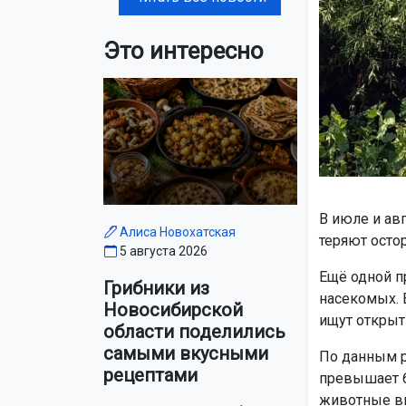
Это интересно
В июле и авг
Алиса Новохатская
теряют остор
5 августа 2026
Ещё одной п
Грибники из
насекомых. 
Новосибирской
ищут открыт
области поделились
самыми вкусными
По данным р
рецептами
превышает 6
животные вы