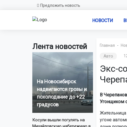
Предложить новость
НОВОСТИ
В
Лента новостей
Главная
Но
Авто
1
Экс-с
Череп
На Новосибирск
надвигаются грозы и
В Черепанов
похолодание до +22
Угонщиком 
градусов
Жительница 
угоне автом
Косули вышли погулять на
Михайловскую набережную в
дома потерп