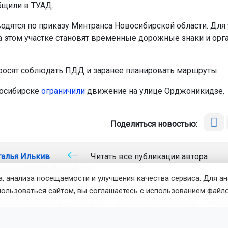
бщили в ТУАД.
одятся по приказу Минтранса Новосибирской области. Для
а этом участке становят временные дорожные знаки и орг
росят соблюдать ПДД и заранее планировать маршруты.
восибирске
ограничили
движение на улице Орджоникидзе.
Поделиться новостью:
талья Илькив
Читать все публикации автора
новостей
ОТС-Горсайт
, анализа посещаемости и улучшения качества сервиса. Для а
пользоваться сайтом, вы соглашаетесь с использованием файло
осибирск-Ленинск-Кузнецкий
ограничение движения
Ново