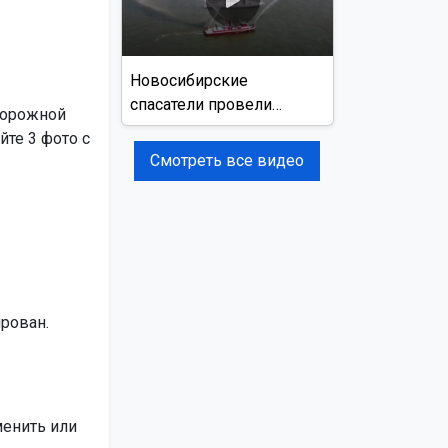
Новосибирские
спасатели провели
дорожной
учения на реке Обь
йте 3 фото с
Смотреть все видео
рован.
менить или