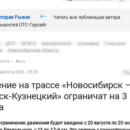
ктория Рыжих
Читать все публикации автора
новостей
ОТС-Горсайт
ДТП
ОСАГО
европротокол
страховка
Госуслуги
к
Новосибирская область
вости
Авто
 августа 2026 - 09:39
По
ние на трассе «Новосибирск 
ск-Кузнецкий» ограничат на 3
а
граничение движения будет введено с 20 августа по 20 но
е Раздольного, с 13 по 17-й км. Это связано с реконструкц