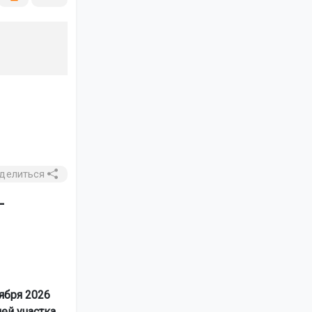
делиться
—
ября 2026
ией участка