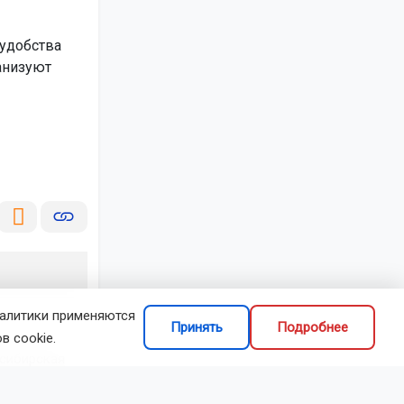
 удобства
анизуют
налитики применяются
Принять
Подробнее
в cookie.
сибирская