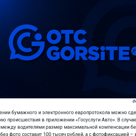
Фо
нии бумажного и электронного европротокола можно сде
ю происшествия в приложении «Госуслуги Авто». В случае
 между водителями размер максимальной компенсации бе
без фото составит 100 тысяч рублей, а с фотофиксацией – 