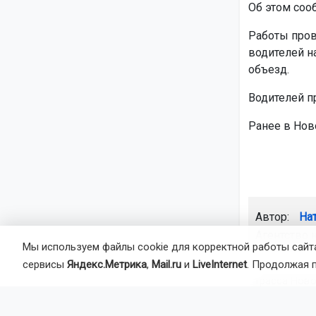
Об этом соо
Работы пров
водителей н
объезд.
Водителей п
Ранее в Но
Автор:
На
Агентство 
Мы используем файлы cookie для корректной работы сайта
сервисы
Яндекс.Метрика
,
Mail.ru
и
LiveInternet
. Продолжая 
трасса Нов
область