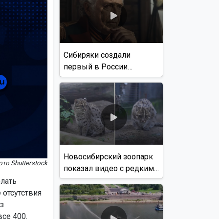
Сибиряки создали
первый в России
документальный фильм
с использованием ИИ
Новосибирский зоопарк
то Shutterstock
показал видео с редким
виверровым котом
лать
 отсутствия
з
все 400.