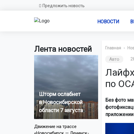
Предложить новость
НОВОСТИ
В
Лента новостей
Главная
Но
Авто
2
Лайфх
по ОСА
Шторм ослабнет
Без фото ма
в Новосибирской
фотофиксаци
области 7 августа
приложении 
Движение на трассе
«Новосибирск — Ленинск-