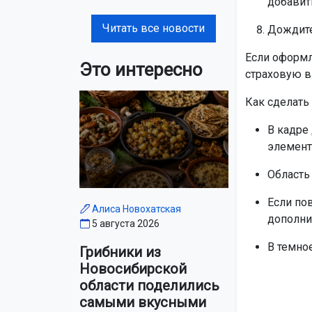
добавит
Читать все новости
Дождите
Если оформл
Это интересно
страховую в
Как сделать
В кадре
элемен
Область
Если по
Алиса Новохатская
дополни
5 августа 2026
В темное
Грибники из
Новосибирской
области поделились
самыми вкусными