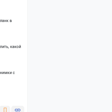
ланк в
ить, какой
снимки с