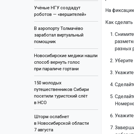
Учёные НГУ создадут
На фиксацию
роботов — «вершителей»
Как сделать
В аэропорту Толмачёво
Снимите
заработал виртуальный
разметке
помощник
разных 
Новосибирские медики нашли
Уберите
способ вернуть голос
при параличе гортани
Укажите
150 молодых
Сделайт
путешественников Сибири
посетили туристский слёт
Сделайт
в НСО
Номерно
Укажите
Шторм ослабнет
в Новосибирской области
Заверши
7 августа