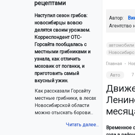
рецептами
Наступил сезон грибов:
Автор:
Ви
новосибирцы вовсю
Агентство 
делятся своим урожаем.
Корреспондент ОТС-
Горсайта пообщалась с
автомобили
местными грибниками и
Новосибирс
узнала, как отличить
Главная
Но
моховик от поганки, и
приготовить самый
Авто
7
вкусный ужин.
Движе
Как рассказали Горсайту
Ленин
местные грибники, в лесах
Новосибирской области
месяц
можно отыскать борови...
Читать далее...
Временное о
года в район