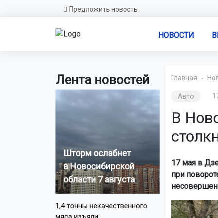
Предложить новость
НОВОСТИ
В
Лента новостей
Главная
Но
Авто
1
В Нов
столк
Шторм ослабнет
17 мая в Дз
в Новосибирской
при поворот
области 7 августа
несовершен
1,4 тонны некачественного
мяса изъяли