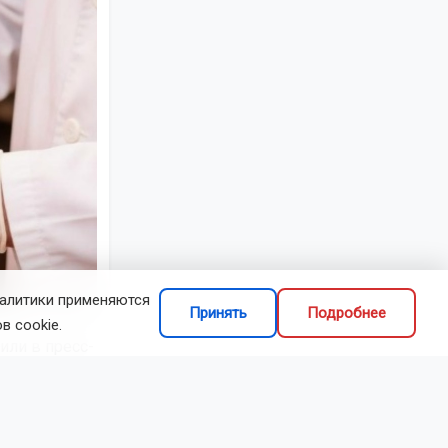
налитики применяются
ирской области
Принять
Подробнее
в cookie.
или в пресс-
ются на
ведомство