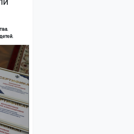
ли
тва.
детей.