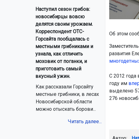
Наступил сезон грибов:
новосибирцы вовсю
делятся своим урожаем.
Корреспондент ОТС-
Об этом соо
Горсайта пообщалась с
Заместитель
местными грибниками и
развития Ел
узнала, как отличить
многоде
тны
моховик от поганки, и
приготовить самый
С 2012 года
вкусный ужин.
году им
впе
Как рассказали Горсайту
выделено 57
местные грибники, в лесах
276 новосиб
Новосибирской области
можно отыскать борови...
Читать далее...
Автор:
На