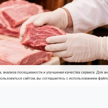
, анализа посещаемости и улучшения качества сервиса. Для а
Фото: Управление Роспотребнадзора по Новосиб
пользоваться сайтом, вы соглашаетесь с использованием файло
екачественной продукции составил 1400 кг. Об этом сообщ
орного ведомства.
дзор напоминает, что чаще всего опасные продукты прода
рованных рынках. Чтобы избежать рисков для здоровья, 