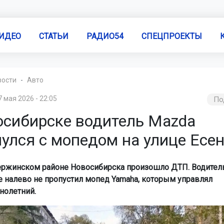
ИДЕО
СТАТЬИ
РАДИО54
СПЕЦПРОЕКТЫ
вости
Авто
7 мая 2026 - 22:05
По
осибирске водитель Mazda
нулся с мопедом на улице Есе
ержинском районе Новосибирска произошло ДТП. Водител
е налево не пропустил мопед Yamaha, которым управлял
нолетний.