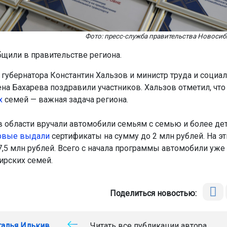
Фото: пресс-служба правительства Новосиб
бщили в правительстве региона.
 губернатора Константин Хальзов и министр труда и социа
ена Бахарева поздравили участников. Хальзов отметил, чт
х
семей — важная задача региона.
 в области вручали автомобили семьям с семью и более дет
рвые выдали
сертификаты на сумму до 2 млн рублей. На э
,5 млн рублей. Всего с начала программы автомобили уже
ирских семей.
Поделиться новостью:
талья Илькив
Читать все публикации автора