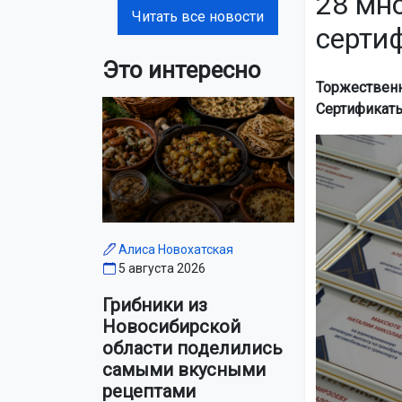
28 мн
Читать все новости
серти
Это интересно
Торжественн
Сертификаты
Алиса Новохатская
5 августа 2026
Грибники из
Новосибирской
области поделились
самыми вкусными
рецептами