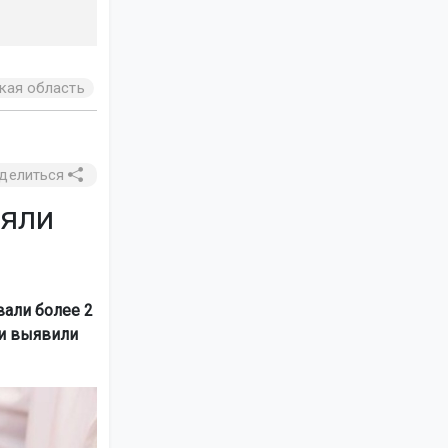
кая область
делиться
ъяли
вали более 2
ни выявили