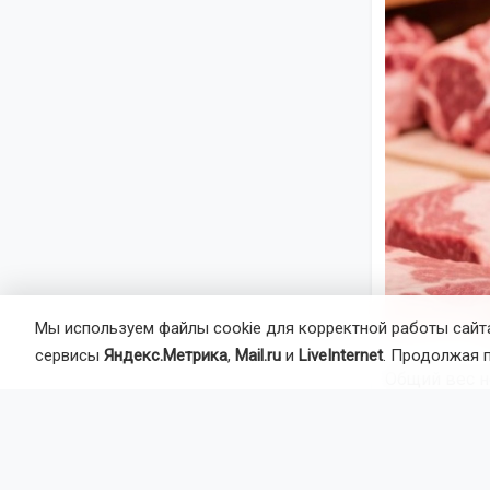
Мы используем файлы cookie для корректной работы сайта
сервисы
Яндекс.Метрика
,
Mail.ru
и
LiveInternet
. Продолжая 
Общий вес н
службе надз
Роспотребна
несанкциони