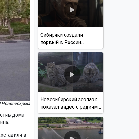
Сибиряки создали
первый в России
документальный фильм
с использованием ИИ
Новосибирский зоопарк
И Новосибирска
показал видео с редким
виверровым котом
ротив дома
ина.
доставили в