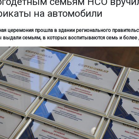
огодетным семьям НСО вручи
фикаты на автомобили
ая церемония прошла в здании регионального правительс
 выдали семьям, в которых воспитываются семь и более 