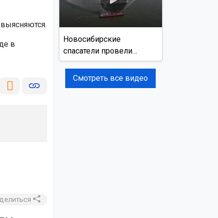
 выясняются.
Новосибирские
де в
спасатели провели
учения на реке Обь
Смотреть все видео
делиться