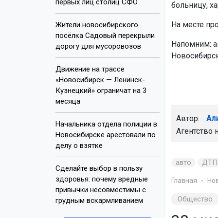
первых лиц столиц СФО
больницу, ха
На месте пр
Жители новосибирского
посёлка Садовый перекрыли
Напомним: 
дорогу для мусоровозов
Новосибирск
Движение на трассе
«Новосибирск — Ленинск-
Кузнецкий» ограничат на 3
месяца
Автор:
Ал
Начальника отдела полиции в
Агентство 
Новосибирске арестовали по
делу о взятке
авто
ДТП
Сделайте выбор в пользу
здоровья: почему вредные
Главная
Но
привычки несовместимы с
Общество
грудным вскармливанием