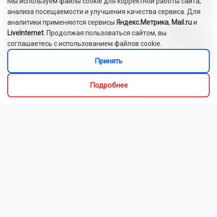
Мы используем файлы cookie для корректной работы сайта,
анализа посещаемости и улучшения качества сервиса. Для
аналитики применяются сервисы
Яндекс.Метрика
,
Mail.ru
и
LiveInternet
. Продолжая пользоваться сайтом, вы
соглашаетесь с использованием файлов cookie.
28 многодетным семьям НСО вручили
сертификаты на автомобили
Принять
Подробнее
Сибирякам рекомендуют бездельничать
Трое новосибирцев осуждены за похищение человека
Подростка из Бердска осудили за мошенничество в
отношении пожилых людей
Житель Кузбасса получил инфаркт после укуса пчелы
Новосибирцы обеспокоены возможным осушением озера
Спартак