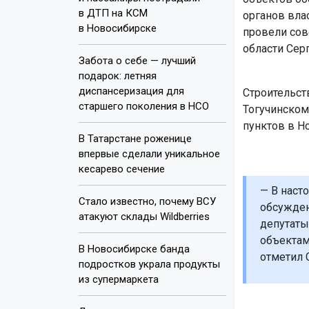
в ДТП на КСМ
органов вла
в Новосибирске
провели сов
области Сер
Забота о себе — лучший
подарок: летняя
диспансеризация для
Строительст
старшего поколения в НСО
Тогучинском
пунктов в Н
В Татарстане роженице
впервые сделали уникальное
кесарево сечение
— В наст
Стало известно, почему ВСУ
обсужден
атакуют склады Wildberries
депутаты
объектам
В Новосибирске банда
отметил 
подростков украла продукты
из супермаркета