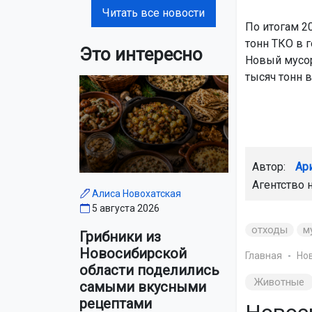
Читать все новости
По итогам 2
тонн ТКО в г
Это интересно
Новый мусор
тысяч тонн в
Автор:
Ар
Агентство 
Алиса Новохатская
5 августа 2026
отходы
м
Грибники из
Новосибирской
Главная
Но
области поделились
Животные
самыми вкусными
рецептами