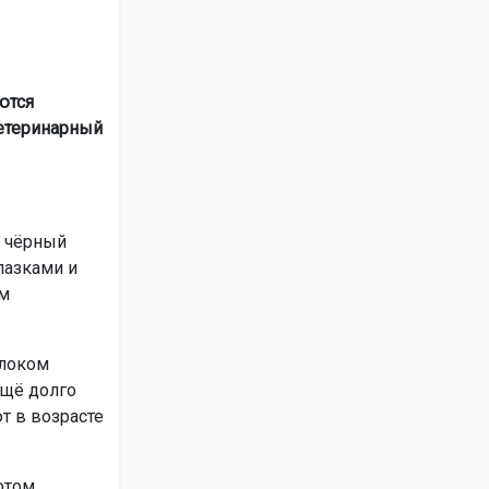
ются
етеринарный
й чёрный
лазками и
ом
локом
ещё долго
т в возрасте
отом.