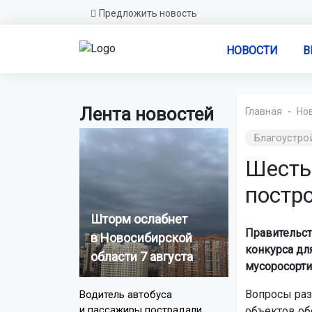
Предложить новость
НОВОСТИ
В
Лента новостей
Главная
Но
Благоустро
Шесть
постр
Шторм ослабнет
Правительст
в Новосибирской
конкурса дл
области 7 августа
мусоросорти
Вопросы раз
Водитель автобуса
и пассажиры пострадали
объектов об