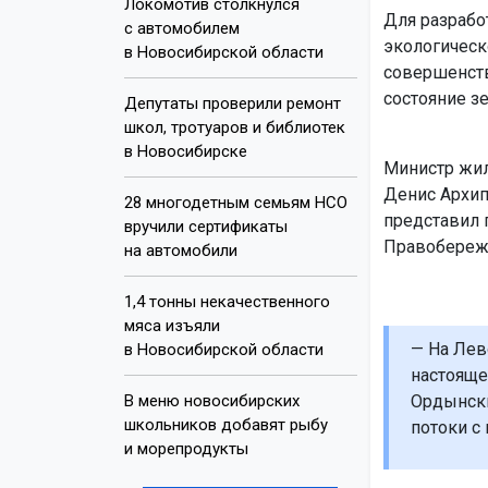
Локомотив столкнулся
Для разрабо
с автомобилем
экологическ
в Новосибирской области
совершенств
состояние з
Депутаты проверили ремонт
школ, тротуаров и библиотек
в Новосибирске
Министр жил
Денис Архип
28 многодетным семьям НСО
представил 
вручили сертификаты
Правобережн
на автомобили
1,4 тонны некачественного
мяса изъяли
— На Лев
в Новосибирской области
настояще
В меню новосибирских
Ордынски
школьников добавят рыбу
потоки с
и морепродукты