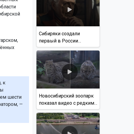
области
ибирской
Сибиряки создали
тарском,
первый в России
лённых
документальный фильм
с использованием ИИ
, к
ны
Новосибирский зоопарк
сем шести
показал видео с редким
ратором, —
виверровым котом