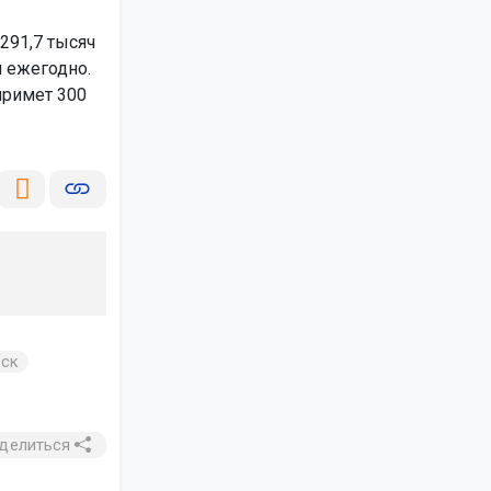
291,7 тысяч
н ежегодно.
примет 300
рск
делиться