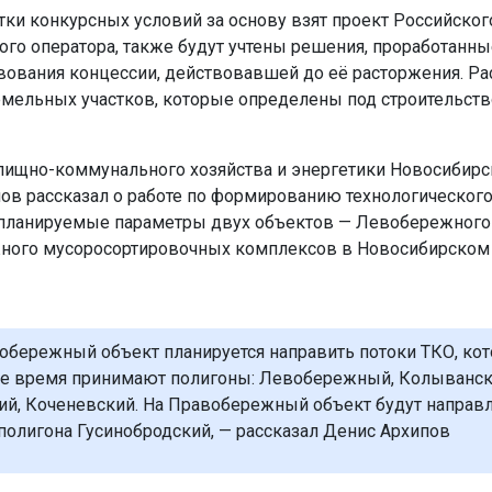
тки конкурсных условий за основу взят проект Российског
ого оператора, также будут учтены решения, проработанны
ования концессии, действовавшей до её расторжения. Ра
емельных участков, которые определены под строительств
ищно-коммунального хозяйства и энергетики Новосибирс
ов рассказал о работе по формированию технологического
планируемые параметры двух объектов — Левобережного
ого мусоросортировочных комплексов в Новосибирском 
обережный объект планируется направить потоки ТКО, ко
е время принимают полигоны: Левобережный, Колыванск
й, Коченевский. На Правобережный объект будут направ
 полигона Гусинобродский, — рассказал Денис Архипов