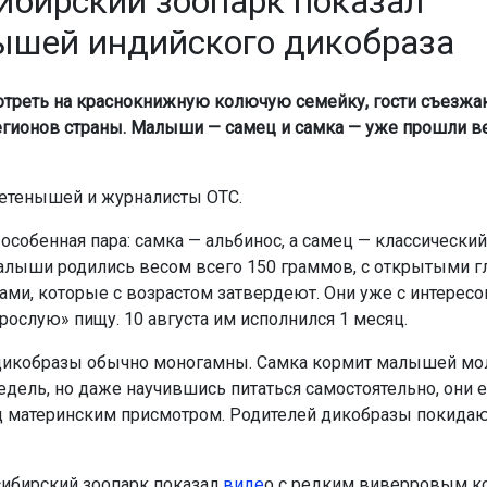
ибирский зоопарк показал
ышей индийского дикобраза
треть на краснокнижную колючую семейку, гости съезжа
егионов страны. Малыши — самец и самка — уже прошли в
етенышей и журналисты ОТС.
 особенная пара: самка — альбинос, а самец — классически
алыши родились весом всего 150 граммов, с открытыми г
ами, которые с возрастом затвердеют. Они уже с интерес
рослую» пищу. 10 августа им исполнился 1 месяц.
дикобразы обычно моногамны. Самка кормит малышей мо
едель, но даже научившись питаться самостоятельно, они 
д материнским присмотром. Родителей дикобразы покидаю
ибирский зоопарк показал
виде
о с редким виверровым к