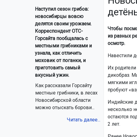
Новос
детён
Наступил сезон грибов:
новосибирцы вовсю
делятся своим урожаем.
Чтобы посмо
Корреспондент ОТС-
из разных р
Горсайта пообщалась с
осмотр.
местными грибниками и
узнала, как отличить
Навестили д
моховик от поганки, и
Их родители
приготовить самый
дикобраз. М
вкусный ужин.
мягкими игл
Как рассказали Горсайту
пробуют «вз
местные грибники, в лесах
Новосибирской области
Индийские 
можно отыскать борови...
несколько н
остаются по
Читать далее...
2 лет.
Ранее Новос