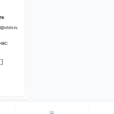
та:
t@otstv.ru
ас: