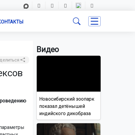
КОНТАКТЫ
Видео
делиться
ексов
Новосибирский зоопарк
 проведению
показал детёнышей
индийского дикобраза
 параметры
бластных