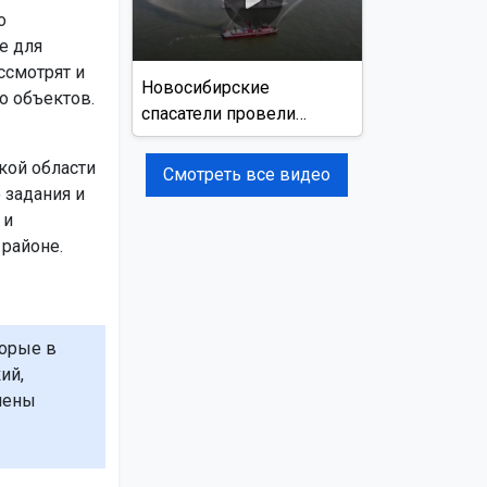
о
е для
ссмотрят и
Новосибирские
о объектов.
спасатели провели
учения на реке Обь
кой области
Смотреть все видео
 задания и
 и
районе.
торые в
ий,
лены