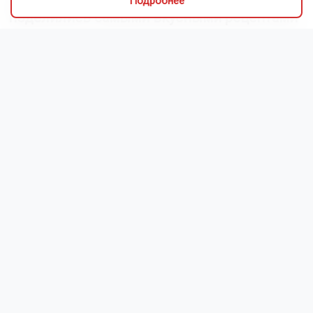
Грибники из Новосибирской области
Подробнее
поделились самыми вкусными рецептами
Наступил сезон грибов: новосибирцы вовсю делятся
своим урожаем. Корреспондент ОТС-Горсайта
пообщалась с местными грибниками и узнала, как
отличить моховик от поганки, и приготовить самый
вкусный ужин.
Как рассказали Горсайту местные грибники, в лесах
Новосибирской области можно отыскать борови...
Читать далее...
Видео