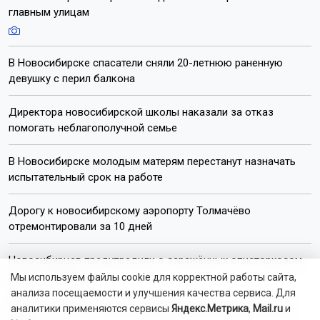
главным улицам
В Новосибирске спасатели сняли 20-летнюю раненную
девушку с перил балкона
Директора новосибирской школы наказали за отказ
помогать неблагополучной семье
В Новосибирске молодым матерям перестанут назначать
испытательный срок на работе
Дорогу к новосибирскому аэропорту Толмачёво
отремонтировали за 10 дней
Новосибирцев предупредили о заражённых описторхозом
щуках и окунях
Мы используем файлы cookie для корректной работы сайта,
анализа посещаемости и улучшения качества сервиса. Для
В Новосибирске 10 августа изменили расписание восьми
аналитики применяются сервисы
Яндекс.Метрика
,
Mail.ru
и