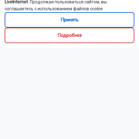
рейсов
LiveInternet
. Продолжая пользоваться сайтом, вы
соглашаетесь с использованием файлов cookie.
«Лексус» сбил двух подростков на электровелосипеде в
Принять
Новосибирске
Подробнее
В Новосибирск 10 августа вернётся жара до +30 градусов
Читать все новости
Это интересно