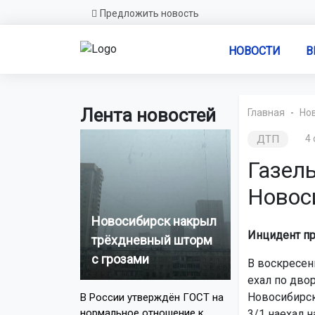
Предложить новость
НОВОСТИ
В
Лента новостей
Главная
Но
ДТП
4 
Газель
Новос
Новосибирск накрыл
Инцидент пр
трёхдневный шторм
с грозами
В воскресень
ехал по дво
Новосибирск
В России утверждён ГОСТ на
нормальное отношение к
3/1 наехал н