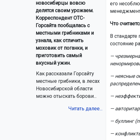
новосибирцы вовсю
его несоблю
делятся своим урожаем.
менеджмент
Корреспондент ОТС-
Что считает
Горсайта пообщалась с
местными грибниками и
В стандарте
узнала, как отличить
состояние ра
моховик от поганки, и
приготовить самый
— чрезмерна
вкусный ужин.
ненормиров
Как рассказали Горсайту
— неясные о
местные грибники, в лесах
распределен
Новосибирской области
— неэффекти
можно отыскать борови...
— авторитар
Читать далее...
— буллинг (п
— конфликты