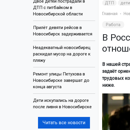
Двое детей пострадали в
ДТП
дет
ДТП с питбайком в
Новосибирской области
Главная
Но
Работа
Прилёт девяти рейсов в
Новосибирск задерживается
В Рос
отнош
Неадекватный новосибирец
раскидал мусор на дороге к
пляжу
В нашей стр
задаёт орие
Ремонт улицы Петухова в
трудовых ко
Новосибирске завершат до
ниже.
конца августа
Дети искупались на дороге
после ливня в Новосибирске
Читать все новости