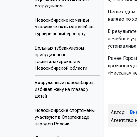
сотрудникам
Пешеходом о
налево по х
Новосибирские команды
завоевали пять медалей на
В результат
турнире по киберспорту
лечебное уч
устанавлива
Больных туберкулёзом
принудительно
Ранее Горса
госпитализировали в
произошедше
Новосибирской области
«Ниссана» н
Вооружённый новосибирец
избивал жену на глазах у
детей
Новосибирские спортсмены
Автор:
Ви
участвуют в Спартакиаде
Агентство 
народов России