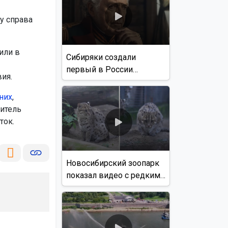
у справа
или в
Сибиряки создали
первый в России
ия.
документальный фильм
с использованием ИИ
них
,
итель
ток.
Новосибирский зоопарк
показал видео с редким
виверровым котом