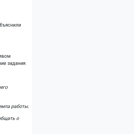
объяснили
тивом
ие задания.
него
емпа работы.
общать о