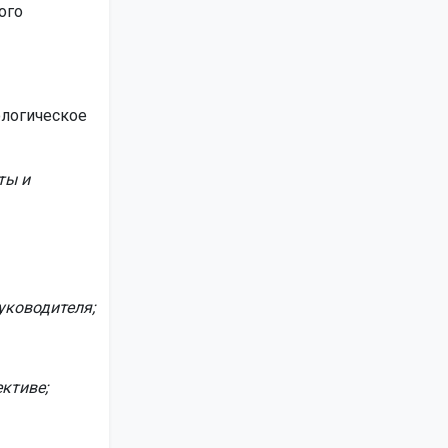
ого
ологическое
ты и
уководителя;
ктиве;