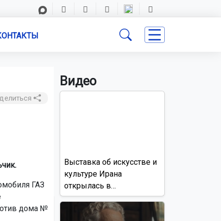
КОНТАКТЫ
Видео
делиться
Выставка об искусстве и
чик.
культуре Ирана
томобиля ГАЗ
открылась в
е
Новосибирске
ротив дома №