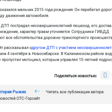
казался мальчик 2015 года рождения. Он перебегал дорог
оду движения автомобиля.
е ДТП пострадал несовершеннолетний пешеход, его достав
реждение, характер травм уточняется. Сотрудники ГИБДД
ют все обстоятельства дорожно-транспортного происшеств
йт рассказывал о
другом ДТП с участием несовершеннолет
м 4 сентября в Новосибирске. В Калининском районе вод
е пропустил мотоцикл, которым управлял 15-летний подрос
Поделиться новостью:
ктория Рыжих
Читать все публикации автора
новостей
ОТС-Горсайт