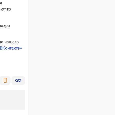
я
ают их
одаря
те нашего
ВКонтакте»