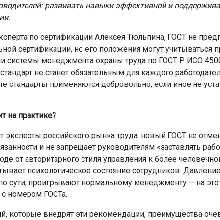
оводителей: развивать навыки эффективной и поддержив
ии.
ксперта по сертификации Алексея Тюльпина, ГОСТ не пред
ьной сертификации, но его положения могут учитываться п
и системы менеджмента охраны труда по ГОСТ Р ИСО 4500
 стандарт не станет обязательным для каждого работодате
е стандарты применяются добровольно, если иное не уст
ит на практике?
т эксперты российского рынка труда, новый ГОСТ не отме
язанности и не запрещает руководителям «заставлять рабо
ходе от авторитарного стиля управления к более человечно
тывает психологическое состояние сотрудников. Давление,
 по сути, проигрывают нормальному менеджменту — на этот
 с номером ГОСТа.
й, которые внедрят эти рекомендации, преимущества оче