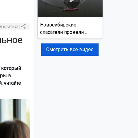
Новосибирские
делиться
спасатели провели
льное
учения на реке Обь
Смотреть все видео
 который
еры в
, читайте