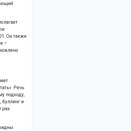
ающей
полагает
ри
1. Он также
ля —
ановлено
няет
тать». Речь
му подходу,
 буллинг и
 раз
видны: