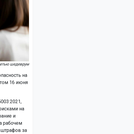
сетью шедеврум
пасность на
ртом 16 июня
003:2021,
рисками на
рание и
а рабочем
 штрафов за