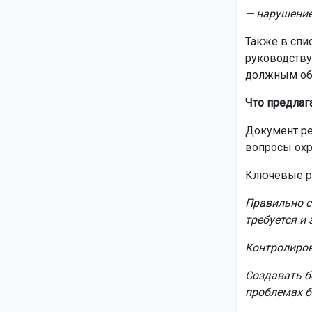
— нарушение
Также в спи
руководству
должным об
Что предлаг
Документ ре
вопросы охр
Ключевые р
Правильно с
требуется и 
Контролиров
Создавать б
проблемах б