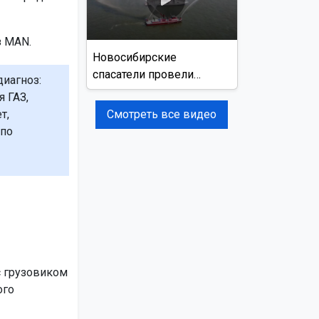
з MAN.
Новосибирские
спасатели провели
иагноз:
учения на реке Обь
 ГАЗ,
Смотреть все видео
т,
 по
с грузовиком
ого