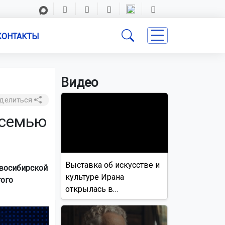
КОНТАКТЫ
Видео
делиться
осемью
Выставка об искусстве и
восибирской
культуре Ирана
того
открылась в
Новосибирске