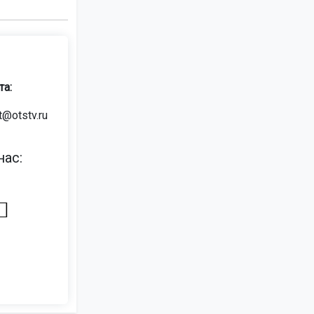
та:
t@otstv.ru
ас: