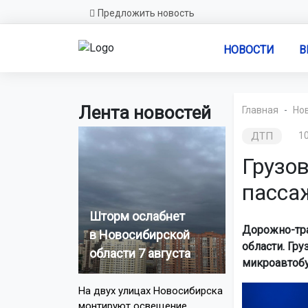
Предложить новость
НОВОСТИ
В
Лента новостей
Главная
Но
ДТП
10
Грузо
пасса
Шторм ослабнет
Дорожно-тра
в Новосибирской
области. Гру
области 7 августа
микроавтобу
На двух улицах Новосибирска
монтируют освещение