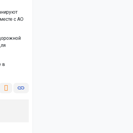
анируют
месте с АО
 дорожной
для
 в