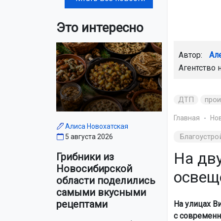
Это интересно
Автор:
Ал
Агентство 
ДТП
про
Главная
Но
Алиса Новохатская
Благоустро
5 августа 2026
На дв
Грибники из
Новосибирской
освещ
области поделились
самыми вкусными
рецептами
На улицах В
с современн