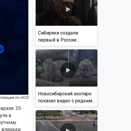
Сибиряки создали
первый в России
документальный фильм
с использованием ИИ
Новосибирский зоопарк
спекция по НСО
показал видео с редким
виверровым котом
враля. 35-
ула в
рутному
о впереди