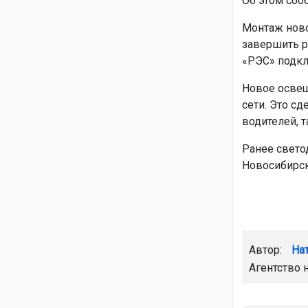
Об этом соо
Монтаж ново
завершить р
«РЭС» подкл
Новое освещ
сети. Это с
водителей, т
Ранее свет
Новосибирск
Автор:
На
Агентство 