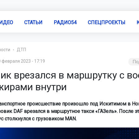
ИДЕО
СТАТЬИ
РАДИО54
СПЕЦПРОЕКТЫ
вости
ДТП
 февраля 2023 - 17:19
По
вик врезался в маршрутку с в
жирами внутри
нспортное происшествие произошло под Искитимом в Но
зовик DAF врезался в маршрутное такси «ГАЗель». После э
с столкнулся с грузовиком MAN.