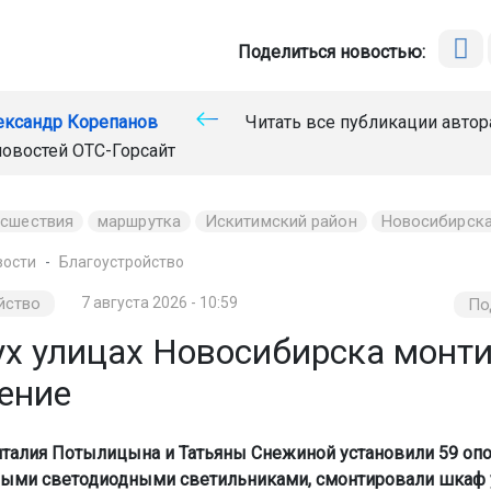
Поделиться новостью:
ександр Корепанов
Читать все публикации автор
новостей
ОТС-Горсайт
исшествия
маршрутка
Искитимский район
Новосибирска
вости
Благоустройство
йство
7 августа 2026 - 10:59
По
ух улицах Новосибирска монт
ение
италия Потылицына и Татьяны Снежиной установили 59 оп
ыми светодиодными светильниками, смонтировали шкаф 