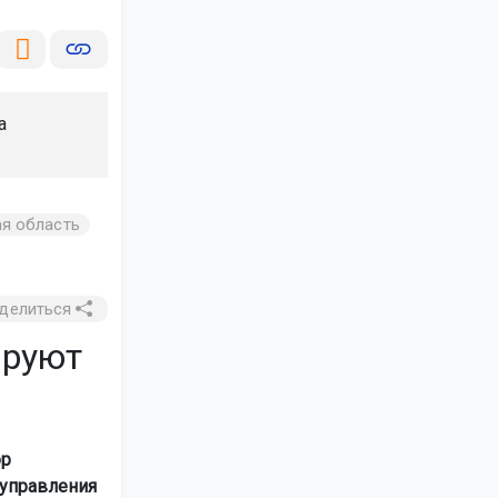
а
я область
делиться
ируют
ор
управления