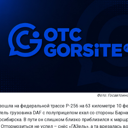
Фото: Госавтоин
зошла на федеральной трассе Р-256 на 63 километре 10 фе
тель грузовика DAF с полуприцепом ехал со стороны Барна
осибирска. В пути он слишком близко приблизился к марш
 Оттормозиться не успел – снёс «ГАЗель», а та врезалась в