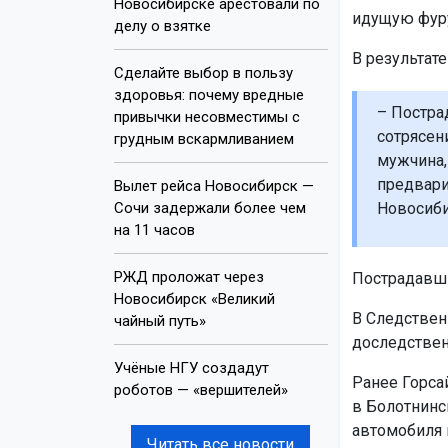
Новосибирске арестовали по
идущую фуру
делу о взятке
В результат
Сделайте выбор в пользу
здоровья: почему вредные
– Постра
привычки несовместимы с
сотрясен
грудным вскармливанием
мужчина,
предвари
Вылет рейса Новосибирск —
Сочи задержали более чем
Новосиби
на 11 часов
РЖД проложат через
Пострадавши
Новосибирск «Великий
В Следствен
чайный путь»
доследствен
Учёные НГУ создадут
Ранее Горса
роботов — «вершителей»
в Болотнинс
автомобиля 
Читать все новости