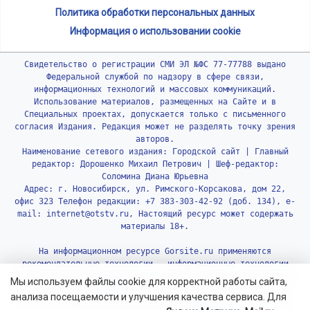
Политика обработки персональных данных
Информация о использовании cookie
Свидетельство о регистрации СМИ ЭЛ №ФС 77-77788 выдано
Федеральной службой по надзору в сфере связи,
информационных технологий и массовых коммуникаций.
Использование материалов, размещенных на Сайте и в
Специальных проектах, допускается только с письменного
согласия Издания. Редакция может не разделять точку зрения
авторов.
Наименование сетевого издания: Городской сайт | Главный
редактор: Дорошенко Михаил Петрович | Шеф-редактор:
Соломина Диана Юрьевна
Адрес: г. Новосибирск, ул. Римского-Корсакова, дом 22,
офис 323 Телефон редакции: +7 383-303-42-92 (доб. 134), e-
mail: internet@otstv.ru, Настоящий ресурс может содержать
материалы 18+.
На информационном ресурсе Gorsite.ru применяются
рекомендательные технологии - информационные технологии
предоставления информации на основе сбора, систематизации
Мы используем файлы cookie для корректной работы сайта,
и анализа сведений, относящихся к предпочтениям
анализа посещаемости и улучшения качества сервиса. Для
пользователей сети «Интернет», находящихся на территории