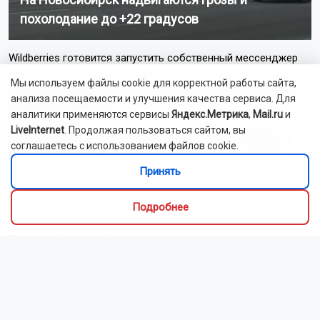
похолодание до +22 градусов
Wildberries готовится запустить собственный мессенджер
Мы используем файлы cookie для корректной работы сайта,
Раненую во время удара БПЛА под Геленджиком девочку
анализа посещаемости и улучшения качества сервиса. Для
перевезут в Москву
аналитики применяются сервисы
Яндекс.Метрика
,
Mail.ru
и
LiveInternet
. Продолжая пользоваться сайтом, вы
Российские зумеры массово отказываются от пышных
соглашаетесь с использованием файлов cookie.
свадеб и алкоголя
Принять
В Новосибирске ищут подрядчика для ремонта подпорной
стены на Ипподромской
Подробнее
В Новосибирской области отменили режим повышенной
готовности из-за шелкопряда
Бастрыкин поручил завершить дела в отношении банды
подростков из Новосибирска