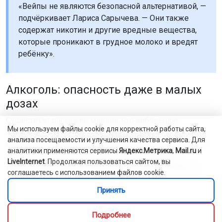
«Вейпы не являются безопасной альтернативой, —
подчёркивает Лариса Сарычева. — Они также
содержат никотин и другие вредные вещества,
которые проникают в грудное молоко и вредят
ребёнку».
Алкоголь: опасность даже в малых
дозах
Существует расхожее мнение, что небольшое
Мы используем файлы cookie для корректной работы сайта,
количество лёгкого алкоголя не навредит. Однако это
анализа посещаемости и улучшения качества сервиса. Для
опасное заблуждение. В любом алкогольном напитке
аналитики применяются сервисы
Яндекс.Метрика
,
Mail.ru
и
содержится этиловый спирт, который быстро
LiveInternet
. Продолжая пользоваться сайтом, вы
всасывается в кровь и беспрепятственно попадает в
соглашаетесь с использованием файлов cookie.
грудное молоко.
Принять
«Период выведения алкоголя из организма у
Подробнее
всех разный — от нескольких часов до двух-трёх