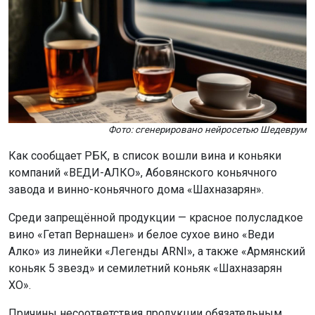
Фото: сгенерировано нейросетью Шедеврум
Как сообщает РБК, в список вошли вина и коньяки
компаний «ВЕДИ-АЛКО», Абовянского коньячного
завода и винно-коньячного дома «Шахназарян».
Среди запрещённой продукции — красное полусладкое
вино «Гетап Вернашен» и белое сухое вино «Веди
Алко» из линейки «Легенды ARNI», а также «Армянский
коньяк 5 звезд» и семилетний коньяк «Шахназарян
ХО».
Причины несоответствия продукции обязательным