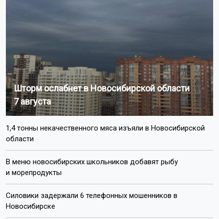
планировать маршруты.
Ранее в Новосибирске
ограничили
движение на улице
Орджоникидзе.
Поделиться новостью:
Автор:
Наталья Илькив
Читать все
публикации автора
Агентство новостей
ОТС-Горсайт
трасса Новосибирск-Ленинск-Кузнецкий
ограничение
движения
Новосибирская область