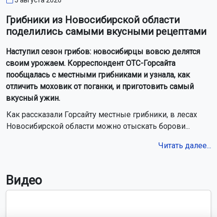
7 августа
1,4 тонны некачественного мяса изъяли в Новосибирской
области
В меню новосибирских школьников добавят рыбу
и морепродукты
Силовики задержали 6 телефонных мошенников в
Новосибирске
На двух улицах Новосибирска монтируют освещение
13 авиарейсов задерживаются с прилётом в Новосибирск
7 августа
Мэр Новосибирска Кудрявцев возглавил медиарейтинг
первых лиц столиц СФО
Жители новосибирского посёлка Садовый перекрыли