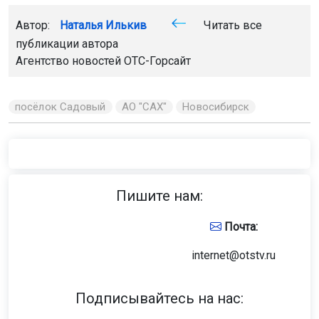
Агентство новостей
ОТС-Горсайт
посёлок Садовый
АО "САХ"
Новосибирск
Главная
Новости
Авто
Авто
7 августа 2026 - 09:39
Движение на трассе
«Новосибирск — Ленинск-
Кузнецкий» ограничат на 3 месяца
Временное ограничение движения будет введено
с 20 августа по 20 ноября 2026 года в районе
Раздольного, с 13 по 17-й км. Это связано
с реконструкцией участка дороги для повышения
безопасности и надёжности.