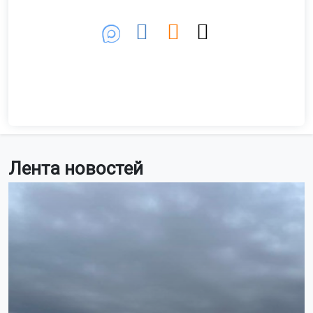
Фото: Горсайт
Об этом сообщили в ТУАД.
Работы проводятся по приказу Минтранса
Новосибирской области. Для удобства водителей на
этом участке становят временные дорожные знаки и
организуют объезд.
Водителей просят соблюдать ПДД и заранее