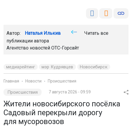
Автор:
Наталья Илькив
Читать все
Мы используем файлы cookie для корректной работы сайта,
публикации автора
анализа посещаемости и улучшения качества сервиса. Для
Агентство новостей
ОТС-Горсайт
аналитики применяются сервисы
Яндекс.Метрика
,
Mail.ru
и
LiveInternet
. Продолжая пользоваться сайтом, вы
соглашаетесь с использованием файлов cookie.
медиарейтинг
мэр Кудрявцев
Новосибирск
Принять
Главная
Новости
Происшествия
Подробнее
Происшествия
7 августа 2026 - 09:59
Жители новосибирского посёлка
Садовый перекрыли дорогу
для мусоровозов
Жильцы частного сектора на улице Спортивной, 38
и 38а, установили знак, запрещающий проезд
грузовиков. Они не пропускают мусоровоз и угрожают