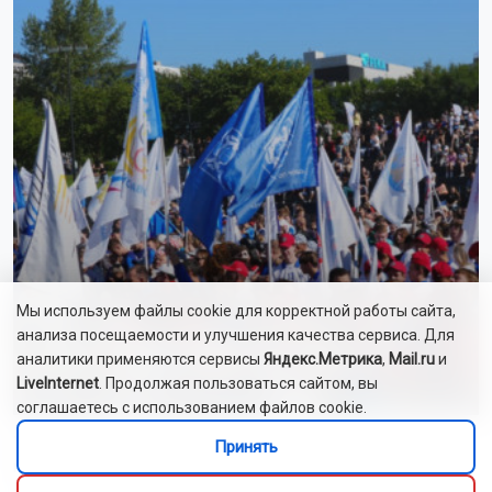
Мы используем файлы cookie для корректной работы сайта,
анализа посещаемости и улучшения качества сервиса. Для
Тысячи гостей собрались на День
аналитики применяются сервисы
Яндекс.Метрика
,
Mail.ru
и
физкультурника в Новосибирске
LiveInternet
. Продолжая пользоваться сайтом, вы
соглашаетесь с использованием файлов cookie.
У жительницы Новосибирска начался отёк Квинке из-за
Принять
поддельных духов