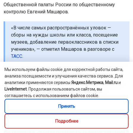
Общественной палаты России по общественному
контролю Евгений Машаров.
«В числе самых распространённых уловок —
сборы на нужды школы или класса, посещение
музеев, добавление первоклассников в списки
учеников», — отметил Машаров в разговоре с
ТАСС
.
Мы используем файлы cookie для корректной работы сайта,
анализа посещаемости и улучшения качества сервиса. Для
По его словам, злоумышленники связываются с
аналитики применяются сервисы
Яндекс.Метрика
,
Mail.ru
и
родителями, представляясь учителями или завучами, и
LiveInternet
. Продолжая пользоваться сайтом, вы
просят назвать коды из СМС. Также они могут
соглашаетесь с использованием файлов cookie.
предлагать купить товары для школы через
фальшивые сайты.
Принять
На таких сайтах родители вводят личные и банковские
Подробнее
данные, после чего деньги списываются, а товары не
доставляются. Эксперт призвал быть внимательными и