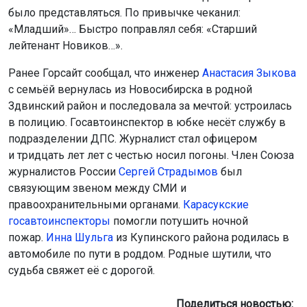
было представляться. По привычке чеканил:
«Младший»… Быстро поправлял себя: «Старший
лейтенант Новиков…».
Ранее Горсайт сообщал, что инженер
Анастасия Зыкова
с семьёй вернулась из Новосибирска в родной
Здвинский район и последовала за мечтой: устроилась
в полицию. Госавтоинспектор в юбке несёт службу в
подразделении ДПС. Журналист стал офицером
и тридцать лет лет с честью носил погоны. Член Союза
журналистов России
Сергей Страдымов
был
связующим звеном между СМИ и
правоохранительными органами.
Карасукские
госавтоинспекторы
помогли потушить ночной
пожар.
Инна Шульга
из Купинского района родилась в
автомобиле по пути в роддом. Родные шутили, что
судьба свяжет её с дорогой.
Поделиться новостью: