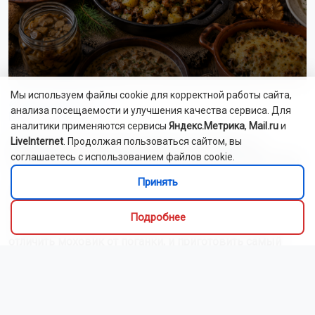
Мы используем файлы cookie для корректной работы сайта,
Алиса Новохатская
анализа посещаемости и улучшения качества сервиса. Для
5 августа 2026
аналитики применяются сервисы
Яндекс.Метрика
,
Mail.ru
и
LiveInternet
. Продолжая пользоваться сайтом, вы
Грибники из Новосибирской области
соглашаетесь с использованием файлов cookie.
поделились самыми вкусными рецептами
Принять
Наступил сезон грибов: новосибирцы вовсю делятся
своим урожаем. Корреспондент ОТС-Горсайта
Подробнее
пообщалась с местными грибниками и узнала, как
отличить моховик от поганки, и приготовить самый
вкусный ужин.
Как рассказали Горсайту местные грибники, в лесах
Новосибирской области можно отыскать борови...