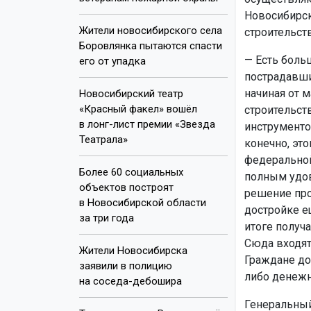
Новосибирск
Жители новосибирского села
строительст
Боровлянка пытаются спасти
— Есть боль
его от упадка
пострадавши
начиная от 
Новосибирский театр
«Красный факел» вошёл
строительст
в лонг-лист премии «Звезда
инструменто
Театрала»
конечно, эт
федеральной
Более 60 социальных
полным удов
объектов построят
решение про
в Новосибирской области
достройке е
за три года
итоге получа
Сюда входят
Жители Новосибирска
Граждане до
заявили в полицию
либо денеж
на соседа-дебошира
Генеральный