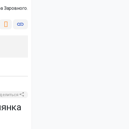
а Заровного.
делиться
лянка