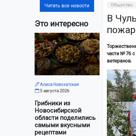
Общество
Читать все новости
В Чул
Это интересно
пожар
Торжественн
части № 76 
ветеранов.
Алиса Новохатская
5 августа 2026
Грибники из
Новосибирской
области поделились
самыми вкусными
рецептами