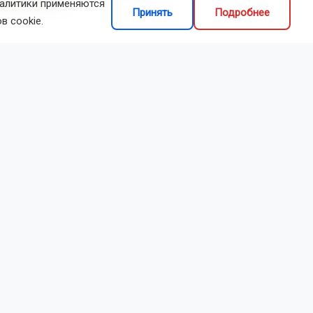
налитики применяются
 села Татьяной
Принять
Подробнее
в cookie.
тства
 Закрылись
я площадка
ятника
 что село
ся, а в 2022
 установят
ики,
 с участием
кую
ь и лавочки.