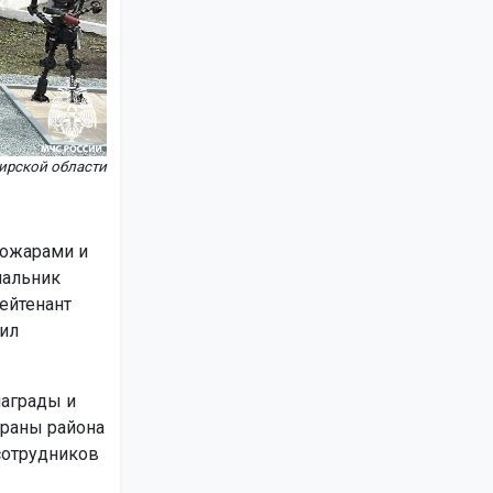
ирской области
пожарами и
чальник
ейтенант
ил
аграды и
храны района
сотрудников