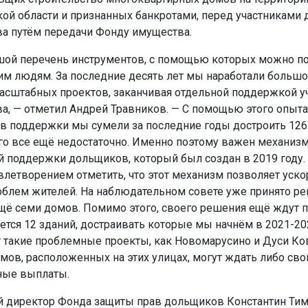
ой области и признанных банкротами, перед участниками 
ва путём передачи Фонду имущества.
шой перечень инструментов, с помощью которых можно п
м людям. За последние десять лет мы наработали большо
масштабных проектов, заканчивая отдельной поддержкой у
ва, — отметил Андрей Травников. — С помощью этого опыта
в поддержки мы сумели за последние годы достроить 126
ого все ещё недостаточно. Именно поэтому важен механиз
 поддержки дольщиков, который был создан в 2019 году. 
летворением отметить, что этот механизм позволяет уско
блем жителей. На наблюдательном совете уже принято ре
щё семи домов. Помимо этого, своего решения ещё ждут п
ется 12 зданий, достраивать которые мы начнём в 2021-202
 такие проблемные проекты, как Новомарусино и Дуси Ко
мов, расположенных на этих улицах, могут ждать либо сво
ные выплаты.
 директор Фонда защиты прав дольщиков Константин Ти