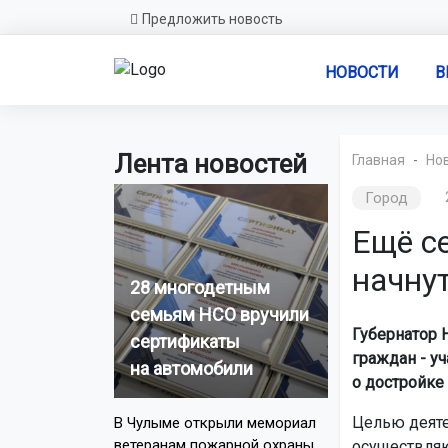
Предложить новость
НОВОСТИ
В
Лента новостей
Главная
Но
Город
Ещё с
начнут
28 многодетным
семьям НСО вручили
Губернатор 
сертификаты
граждан - у
на автомобили
о достройке
Целью деяте
В Чулыме открыли мемориал
ветеранам пожарной охраны
осуществляю