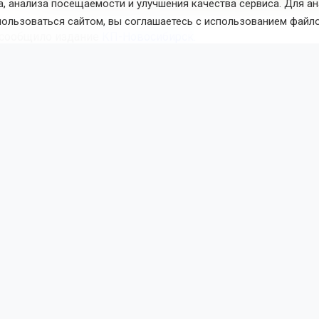
, анализа посещаемости и улучшения качества сервиса. Для а
Фото предоставлено изданию КП-Новосибирск жительницей
пользоваться сайтом, вы соглашаетесь с использованием файло
 сообщило издание
КП-Новосибирск.
тьяна, уроженка Боровлянки, рассказала, что после банкро
 на котором работал её отец, жизнь в селе начала угасать.
 и магазин. Детям негде проводить время, а старая детска
годность. По словам женщины, даже благоустройство пам
ришлось организовывать силами местных жителей.
ации Кудельно-Ключевского сельсовета не согласны с тем,
ам заявили, что памятник ветеранам регулярно обкашивает
питально отремонтировали. Также в 2025 году в Боровлянке
у для мероприятий. В селе проводятся новогодние утренн
круглые столв с родственниками участников СВО и митинги
 Запланированы новые праздники для жителей.
редставителей власти, в 2020 году в селе установили детс
 этом году её огородили, так как были повреждены карусел
овления заключили договор с подрядчиком.