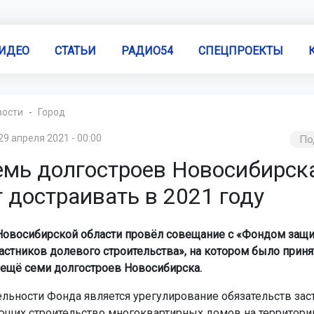
ИДЕО
СТАТЬИ
РАДИО54
СПЕЦПРОЕКТЫ
вости
Город
29 апреля 2021 - 00:00
По
емь долгостроев Новосибирск
 достраивать в 2021 году
Новосибирской области провёл совещание с «Фондом защ
частников долевого строительства», на котором было прин
 ещё семи долгостроев Новосибирска.
льности Фонда является урегулирование обязательств зас
щих строительство многоквартирных домов на территори