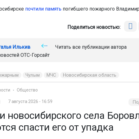
восибирске
почтили память
погибшего пожарного Владимир
Поделиться новостью:
талья Илькив
Читать все публикации автора
новостей
ОТС-Горсайт
ожарным
Чулым
МЧС
Новосибирская область
вости
Общество
7 августа 2026 - 16:59
По
и новосибирского села Боров
ся спасти его от упадка