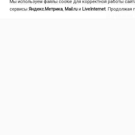
Мы используем файлы cookie для корректной работы сайта
сервисы
Яндекс.Метрика
,
Mail.ru
и
LiveInternet
. Продолжая 
О проблеме
36-летняя Та
предприятия,
школа, почта
пришла в не
ветеранам п
В администр
заброшено. Т
году его ка
летнюю сцен
Масленица, 
школьников.
По словам п
площадку. В
Для восстан