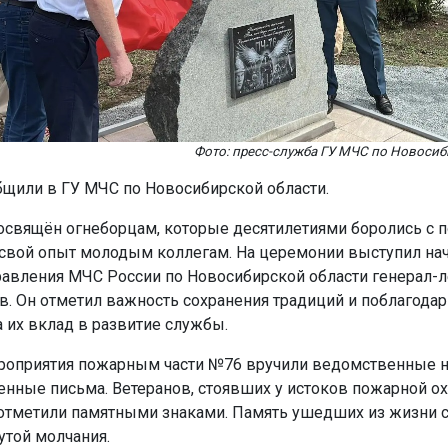
Фото: пресс-служба ГУ МЧС по Новосиб
бщили в ГУ МЧС по Новосибирской области.
свящён огнеборцам, которые десятилетиями боролись с 
свой опыт молодым коллегам. На церемонии выступил на
равления МЧС России по Новосибирской области генерал-л
в. Он отметил важность сохранения традиций и поблагодар
а их вклад в развитие службы.
роприятия пожарным части №76 вручили ведомственные н
енные письма. Ветеранов, стоявших у истоков пожарной о
, отметили памятными знаками. Память ушедших из жизни 
утой молчания.