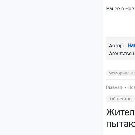
Ранее в Но
Автор:
На
Агентство 
мемориал п
Главная
Но
Общество
Жител
пытают