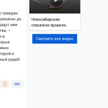
х граждан.
ь решены до
Новосибирские
дадут нам
спасатели провели
тва, —
учения на реке Обь
и в
Смотреть все видео
торые
тивно
турой и
ный ущерб.