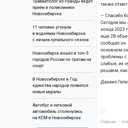
Травматолог из Руанды ведёт
также отмет
приём в поликлинике
Новосибирска
— Спасибо б
Сегодня мы 
11 человек утонули
конца 2023 
в водоёмах Новосибирска
ещё 28 объе
с начала купального сезона
сообщил он. 
основном он
Новосибирск вошёл в топ-5
проблемы с
городов России по тратам на
слабые, их 
спорт
решаем, как
В Новосибирске в Год
Даниил Гапее
единства народов появятся
новые муралы
Автобус и легковой
автомобиль столкнулись
на КСМ в Новосибирске
Главная
Но