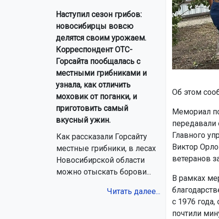
Наступил сезон грибов:
новосибирцы вовсю
делятся своим урожаем.
Корреспондент ОТС-
Горсайта пообщалась с
местными грибниками и
узнала, как отличить
Об этом соо
моховик от поганки, и
приготовить самый
Мемориал по
вкусный ужин.
передавали 
Главного уп
Как рассказали Горсайту
Виктор Орло
местные грибники, в лесах
ветеранов з
Новосибирской области
можно отыскать борови...
В рамках ме
благодарств
Читать далее...
с 1976 года
почтили мин