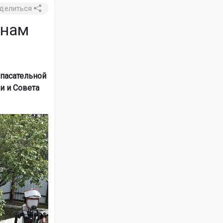
делиться
анам
пасательной
и и Совета