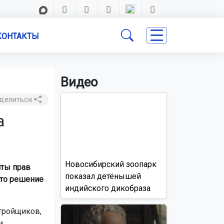
КОНТАКТЫ
Видео
делиться
а
Новосибирский зоопарк
иты прав
показал детёнышей
ято решение
индийского дикобраза
тройщиков,
и