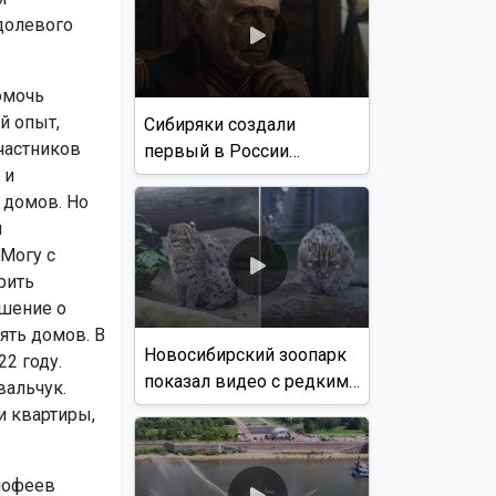
долевого
омочь
й опыт,
Сибиряки создали
частников
первый в России
 и
документальный фильм
 домов. Но
с использованием ИИ
м
Могу с
рить
шение о
ять домов. В
Новосибирский зоопарк
2 году.
показал видео с редким
вальчук.
виверровым котом
и квартиры,
мофеев