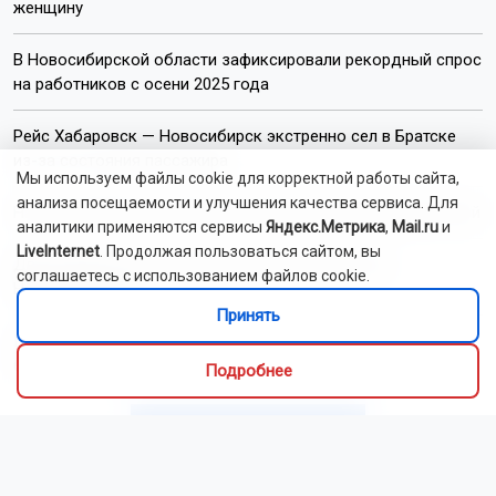
женщину
В Новосибирской области зафиксировали рекордный спрос
на работников с осени 2025 года
Рейс Хабаровск — Новосибирск экстренно сел в Братске
из-за состояния пассажира
Мы используем файлы cookie для корректной работы сайта,
анализа посещаемости и улучшения качества сервиса. Для
На Новосибирскую область надвигается 34-градусный зной
аналитики применяются сервисы
Яндекс.Метрика
,
Mail.ru
и
LiveInternet
. Продолжая пользоваться сайтом, вы
Двухэтажный дом сгорел в дачном посёлке под
соглашаетесь с использованием файлов cookie.
Новосибирском
Принять
Цены на бензин в Новосибирской области снизились на
6,5% за неделю
Подробнее
Читать все новости
Это интересно