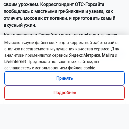
своим урожаем. Корреспондент ОТС-Горсайта
пообщалась с местными грибниками и узнала, как
отличить моховик от поганки, и приготовить самый
вкусный ужин.
Как рассказали Горсайту местные грибники, в лесах
Новосибирской области можно отыскать борови...
Мы используем файлы cookie для корректной работы сайта,
анализа посещаемости и улучшения качества сервиса. Для
Читать далее...
аналитики применяются сервисы
Яндекс.Метрика
,
Mail.ru
и
LiveInternet
. Продолжая пользоваться сайтом, вы
соглашаетесь с использованием файлов cookie.
Видео
Принять
Подробнее