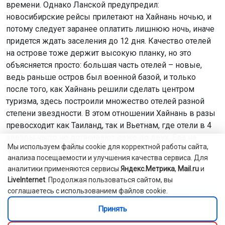
времени. Однако Ланской предупредил:
новосибирские рейсы прилетают на Хайнань ночью, и
потому следует заранее оплатить лишнюю ночь, иначе
придется ждать заселения до 12 дня. Качество отелей
на острове тоже держит высокую планку, но это
объясняется просто: большая часть отелей – новые,
ведь раньше остров был военной базой, и только
после того, как Хайнань решили сделать центром
туризма, здесь построили множество отелей разной
степени звездности. В этом отношении Хайнань в разы
превосходит как Таиланд, так и Вьетнам, где отели в 4
звезды часто не дотягивают даже до двух. Еда на
Мы используем файлы cookie для корректной работы сайта,
завтраках в китайских отелях ориентирована на
анализа посещаемости и улучшения качества сервиса. Для
европейца, так что никаких экзотических блюд не
аналитики применяются сервисы
Яндекс.Метрика
,
Mail.ru
и
подавали.
LiveInternet
. Продолжая пользоваться сайтом, вы
соглашаетесь с использованием файлов cookie.
«Развлекал разве что сам стол. Он был круглым
Принять
и вращался. Так было в нескольких ресторанах,
где я побывал. Мне все время вспоминалось