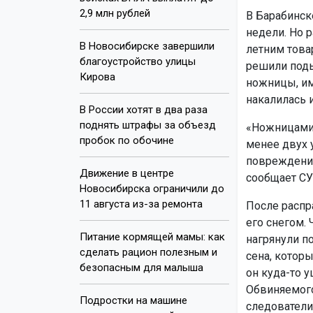
2,9 млн рублей
В Барабинск
недели. Но 
В Новосибирске завершили
летним това
благоустройство улицы
решили поды
Кирова
ножницы, им
накалилась 
В России хотят в два раза
поднять штрафы за объезд
«Ножницами 
пробок по обочине
менее двух 
повреждения
Движение в центре
сообщает СУ
Новосибирска ограничили до
11 августа из-за ремонта
После распр
его снегом.
Питание кормящей мамы: как
нагрянули п
сделать рацион полезным и
сена, которы
безопасным для малыша
он куда-то 
Обвиняемого
Подростки на машине
следователи