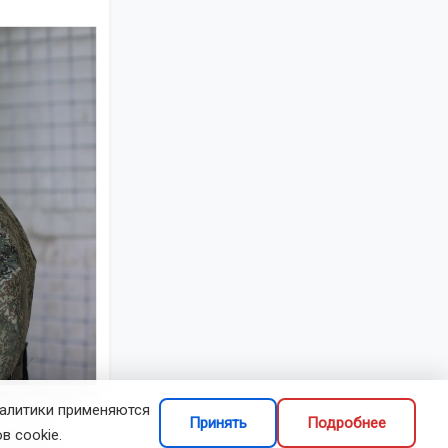
Минобороны РФ
налитики применяются
Принять
Подробнее
упить в
в cookie.