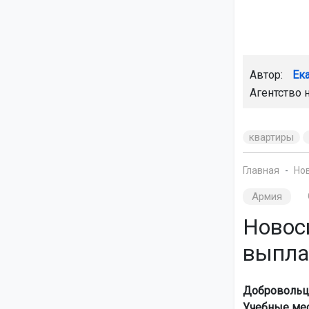
Автор:
Ек
Агентство 
квартиры
Главная
Но
Армия
Новос
выплат
Добровольцы
Учебные мес