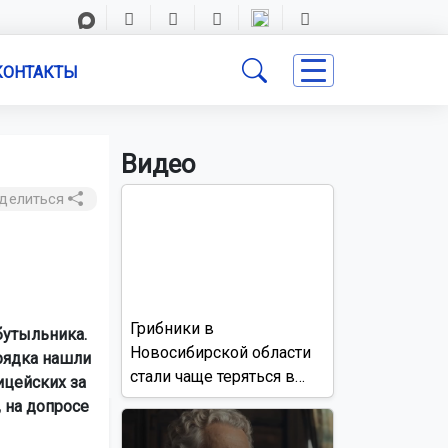
КОНТАКТЫ
Видео
делиться
Грибники в
бутыльника.
Новосибирской области
орядка нашли
стали чаще теряться в
ицейских за
лесах
 на допросе