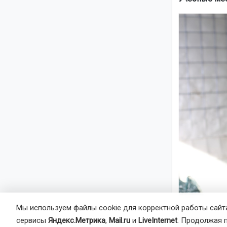
Мы используем файлы cookie для корректной работы сайта
Жители реги
сервисы
Яндекс.Метрика
,
Mail.ru
и
LiveInternet
. Продолжая 