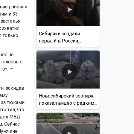
ние рабочей
ним и 33-
 застолья
рихватил
Сибиряки создали
е только
первый в России
документальный фильм
нёс не
с использованием ИИ
 телесные
го», —
и, закидав
нему
Новосибирский зоопарк
в за тюками
показал видео с редким
тветил, что
виверровым котом
тдел МВД.
м. Сейчас
 Мужчине