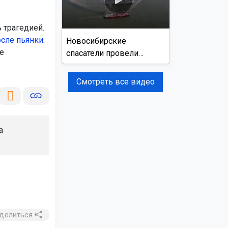
 трагедией.
сле пьянки
.
Новосибирские
е
спасатели провели
учения на реке Обь
Смотреть все видео
а
делиться