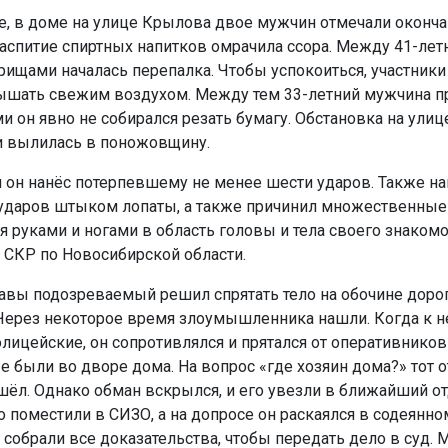
е, в доме на улице Крылова двое мужчин отмечали оконча
распитие спиртных напитков омрачила ссора. Между 41-лет
рищами началась перепалка. Чтобы успокоиться, участники
шать свежим воздухом. Между тем 33-летний мужчина п
и он явно не собирался резать бумагу. Обстановка на улиц
и вылилась в поножовщину.
он нанёс потерпевшему не менее шести ударов. Также на
ударов штыком лопаты, а также причинил множественные
 руками и ногами в область головы и тела своего знакомо
 СКР по Новосибирской области.
авы подозреваемый решил спрятать тело на обочине дорог
 Через некоторое время злоумышленника нашли. Когда к 
олицейские, он сопротивлялся и прятался от оперативнико
е были во дворе дома. На вопрос «где хозяин дома?» тот о
ушёл. Однако обман вскрылся, и его увезли в ближайший о
 поместили в СИЗО, а на допросе он раскаялся в содеянно
 собрали все доказательства, чтобы передать дело в суд.