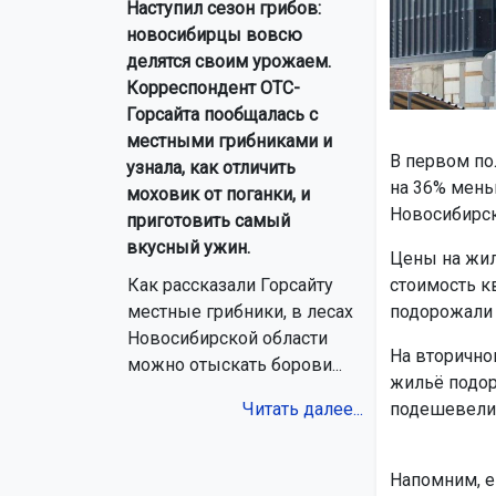
Наступил сезон грибов:
новосибирцы вовсю
делятся своим урожаем.
Корреспондент ОТС-
Горсайта пообщалась с
местными грибниками и
В первом пол
узнала, как отличить
на 36% мень
моховик от поганки, и
Новосибирск
приготовить самый
вкусный ужин.
Цены на жил
стоимость к
Как рассказали Горсайту
подорожали н
местные грибники, в лесах
Новосибирской области
На вторично
можно отыскать борови...
жильё подор
подешевели 
Читать далее...
Напомним, 