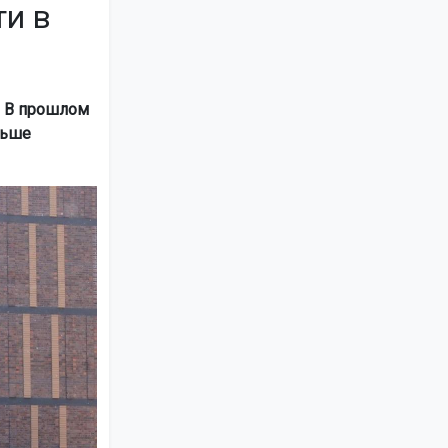
ти в
. В прошлом
ньше