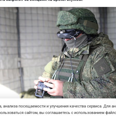
Фото: 
, анализа посещаемости и улучшения качества сервиса. Для а
она, набравшие на ЕГЭ баллы ниже проходных, смогут пост
пользоваться сайтом, вы соглашаетесь с использованием файло