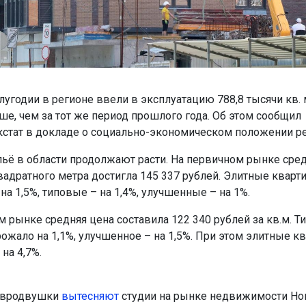
угодии в регионе ввели в эксплуатацию 788,8 тысячи кв. 
ше, чем за тот же период прошлого года. Об этом сообщил
стат в докладе о социально-экономическом положении ре
ьё в области продолжают расти. На первичном рынке сре
вадратного метра достигла 145 337 рублей. Элитные кварт
а 1,5%, типовые – на 1,4%, улучшенные – на 1%.
м рынке средняя цена составила 122 340 рублей за кв.м. Т
ожало на 1,1%, улучшенное – на 1,5%. При этом элитные к
на 4,7%.
евродвушки
вытесняют
студии на рынке недвижимости Но