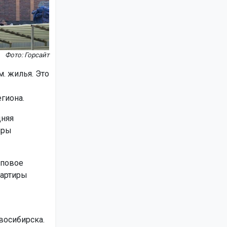
Фото: Горсайт
м. жилья. Это
гиона.
дняя
иры
иповое
вартиры
восибирска.