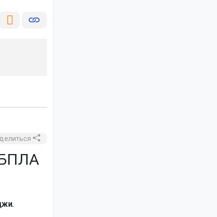
делиться
 БПЛА
джи.