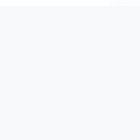
учебные зав
контракт с 
«Правите
для успе
отметил 
Добровольцы
тысяч рубле
«одного окн
двухмесячно
Напомним, 
Автор:
Ек