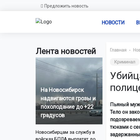
Предложить новость
НОВОСТИ
В
Лента новостей
Главная
Но
Криминал
Убийц
полиц
На Новосибирск
надвигаются грозы и
Пьяный мужч
похолодание до +22
Тело он зак
градусов
подозреваемо
тюками с се
Новосибирцам за службу в
задержанный
войсках БПЛА выплатят до