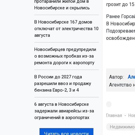
протаранили жилой дом в
грозит до 1
Новосибирске и скрылись
Ранее Горса
В Новосибирске 167 домов
В Новосибир
отключат от электричества 10
Подозреваем
августа
освобожден
Новосибирцев предупредили
о возможных пробках из-за
ремонта дороги к аэропорту
В России до 2027 года
Автор:
Ал
разрешили ввоз и продажу
Агентство 
бензина Евро-2, 3 и 4
6 августа в Новосибирске
задержали авиарейсы из-за
Главная
Но
ограничений в аэропортах
Недвижимо
Читать все новости