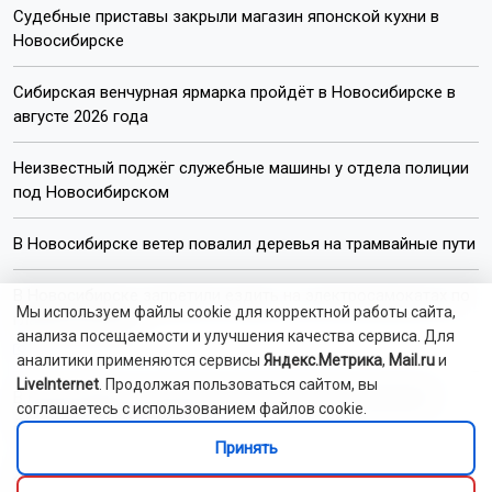
Судебные приставы закрыли магазин японской кухни в
Новосибирске
Сибирская венчурная ярмарка пройдёт в Новосибирске в
августе 2026 года
Неизвестный поджёг служебные машины у отдела полиции
под Новосибирском
В Новосибирске ветер повалил деревья на трамвайные пути
В Новосибирске запретили ездить на электросамокатах по
Мы используем файлы cookie для корректной работы сайта,
главным улицам
анализа посещаемости и улучшения качества сервиса. Для
аналитики применяются сервисы
Яндекс.Метрика
,
Mail.ru
и
LiveInternet
. Продолжая пользоваться сайтом, вы
В Новосибирске спасатели сняли 20-летнюю раненную
соглашаетесь с использованием файлов cookie.
девушку с перил балкона
Принять
Директора новосибирской школы наказали за отказ