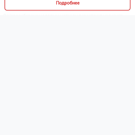
помогать неблагополучной семье
Подробнее
В Новосибирске молодым матерям перестанут назначать
испытательный срок на работе
Дорогу к новосибирскому аэропорту Толмачёво
отремонтировали за 10 дней
Новосибирцев предупредили о заражённых описторхозом
щуках и окунях
Читать все новости
Это интересно