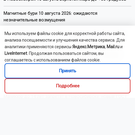
Магнитные бури 10 августа 2026: ожидаются
незначительные возмущения
Мы используем файлы cookie для корректной работы сайта,
Новосибирский писатель рассказал, почему не поедет за
анализа посещаемости и улучшения качества сервиса. Для
музой в Китай
аналитики применяются сервисы
Яндекс.Метрика
,
Mail.ru
и
LiveInternet
. Продолжая пользоваться сайтом, вы
Гороскоп на 10 августа 2026: крупный прирост доходов
соглашаетесь с использованием файлов cookie.
ждёт половину знаков зодиака
Принять
Домашняя колбаса за 15 минут: вкусный ответ магазинным
«химикатам»
Подробнее
Маникюр до 14 лет запретят в Новосибирске: новый ГОСТ
ужесточает правила
Новосибирец нелегально торгует черепахами на площади
Калинина