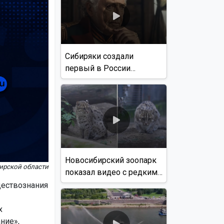
Сибиряки создали
первый в России
документальный фильм
с использованием ИИ
Новосибирский зоопарк
ирской области
показал видео с редким
виверровым котом
ществознания
х
ние»,