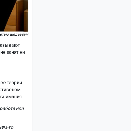
сетью шедеврум
называют
не занят ни
ове теории
 Стивеном
 внимания.
работе или
чем-то