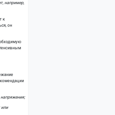
т, например,
т к
ся, он
еобходимую
нтенсивным
лежание
Рекомендации
з напряжения;
 или