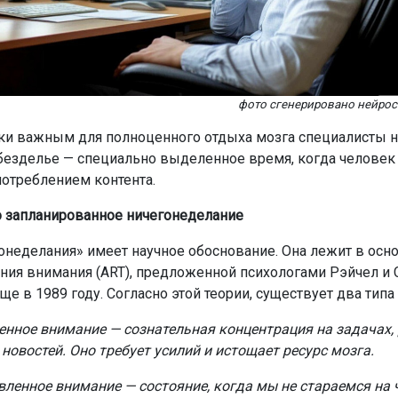
фото сгенерировано нейро
ки важным для полноценного отдыха мозга специалисты 
безделье — специально выделенное время, когда человек 
потреблением контента.
 запланированное ничегонеделание
онеделания» имеет научное обоснование. Она лежит в осн
ния внимания (ART), предложенной психологами Рэйчел и
е в 1989 году. Согласно этой теории, существует два типа
нное внимание — сознательная концентрация на задачах, 
новостей. Оно требует усилий и истощает ресурс мозга.
ленное внимание — состояние, когда мы не стараемся на 