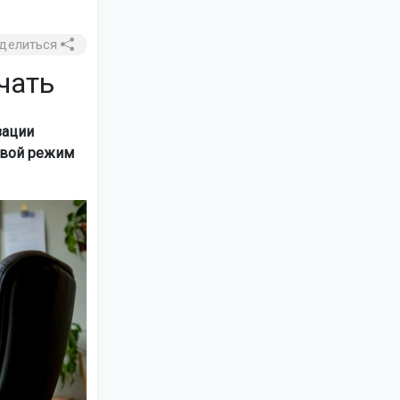
делиться
чать
зации
свой режим