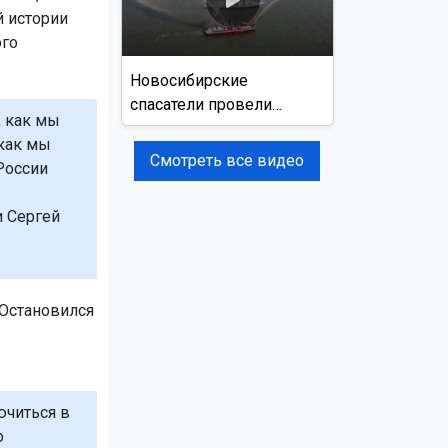
й истории
ого
Новосибирские
спасатели провели
, как мы
учения на реке Обь
 как мы
Смотреть все видео
России
и Сергей
Остановился
ючиться в
о