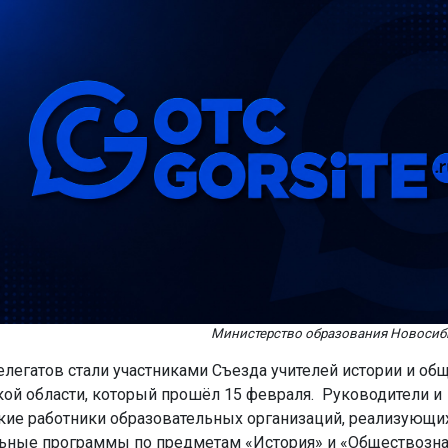
Министерство образования Новосиб
елегатов стали участниками Съезда учителей истории и об
ой области, который прошёл 15 февраля. Руководители и
кие работники образовательных организаций, реализующи
ьные программы по предметам «История» и «Обществозна