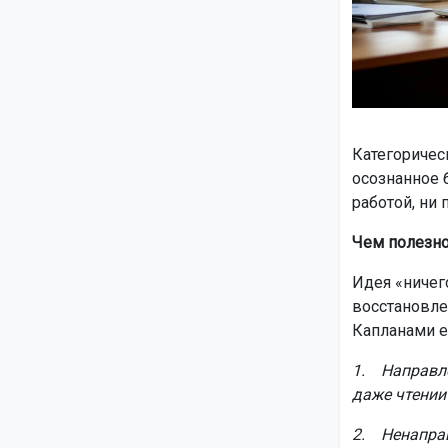
Категоричес
осознанное 
работой, ни 
Чем полезно
Идея «ничег
восстановле
Капланами ещ
1. Направле
даже чтении 
2. Ненаправ