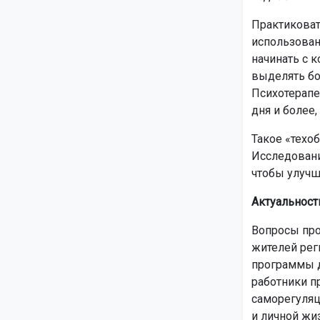
Практиковат
использован
начинать с к
выделять бо
Психотерапе
дня и более,
Такое «техо
Исследовани
чтобы улучш
Актуальност
Вопросы про
жителей рег
программы д
работники п
саморегуляц
и личной жи