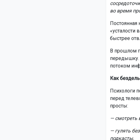
сосредоточи
во время пр
Постоянная 
«усталости 
быстрее отвл
В прошлом п
передышку. 
потоком инф
Как бездель
Психологи п
перед телев
просты:
— смотреть в
— гулять бе
подкасты.