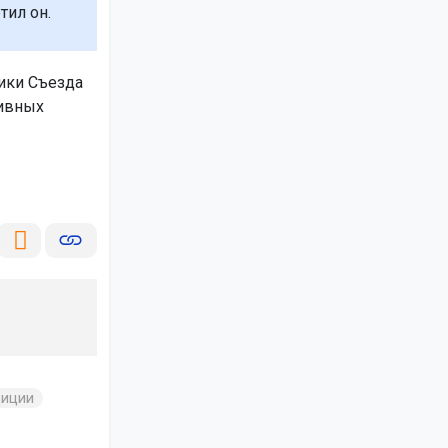
ил он.
ики Съезда
тивных
диции