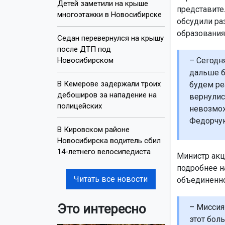
Детей заметили на крыше
представите
многоэтажки в Новосибирске
обсудили ра
образования
Седан перевернулся на крышу
после ДТП под
Новосибирском
– Сегодн
дальше б
В Кемерове задержали троих
будем ре
дебоширов за нападение на
вернулис
полицейских
невозмож
Федорчук
В Кировском районе
Новосибирска водитель сбил
14-летнего велосипедиста
Министр акц
подробнее на
Читать все новости
объединенно
Это интересно
– Миссия
этот бол