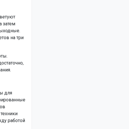
оветуют
а затем
выходные.
тов на три
оты.
остаточно,
ания.
ы для
изированные
тов
 техники
жду работой