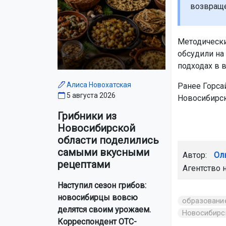
возвраще
Методически
обсудили на
подходах в 
Алиса Новохатская
Ранее Горса
5 августа 2026
Новосибирск
Грибники из
Новосибирской
области поделились
самыми вкусными
Автор:
Ол
рецептами
Агентство 
Наступил сезон грибов:
новосибирцы вовсю
образовани
делятся своим урожаем.
Новосибирс
Корреспондент ОТС-