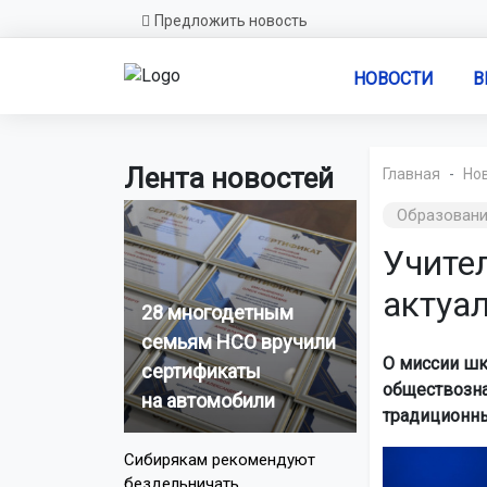
Предложить новость
НОВОСТИ
В
Лента новостей
Главная
Но
Образован
Учите
актуа
28 многодетным
семьям НСО вручили
О миссии шк
сертификаты
обществозна
на автомобили
традиционны
Сибирякам рекомендуют
бездельничать