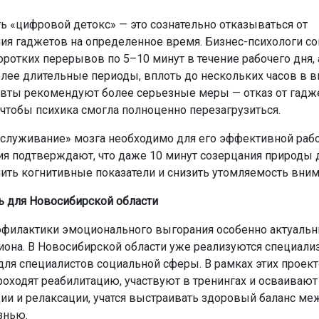
ь «цифровой детокс» — это сознательно отказываться от
ия гаджетов на определенное время. Бизнес-психологи с
оротких перерывов по 5–10 минут в течение рабочего дня, 
лее длительные периоды, вплоть до нескольких часов в 
вты рекомендуют более серьезные меры — отказ от гадже
 чтобы психика смогла полноценно перезагрузиться.
бслуживание» мозга необходимо для его эффективной раб
я подтверждают, что даже 10 минут созерцания природы д
ить когнитивные показатели и снизить утомляемость вним
ь для Новосибирской области
филактики эмоционального выгорания особенно актуальн
иона. В Новосибирской области уже реализуются специал
ля специалистов социальной сферы. В рамках этих проек
роходят реабилитацию, участвуют в тренингах и осваивают
ии и релаксации, учатся выстраивать здоровый баланс ме
знью.