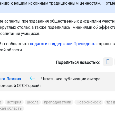
нию к нашим исконным традиционным ценностям, – отмет
е аспекты преподавания общественных дисциплин участн
 круглых столах, а также поделились мнениями об эффек
воспитании учащихся.
йт сообщал, что
педагоги поддержали Президента
страны в
ой области.
Поделиться новостью:
ьга Левина
Читать все публикации автора
новостей
ОТС-Горсайт
е
история
школа
преподаватели
Новосибирск
тра
кая область