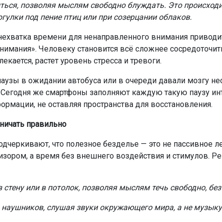
ться, позволяя мыслям свободно блуждать. Это происходи
огулки под пение птиц или при созерцании облаков.
нехватка времени для ненаправленного внимания приводи
внимания». Человеку становится всё сложнее сосредоточить
екается, растет уровень стресса и тревоги.
аузы в ожидании автобуса или в очереди давали мозгу н
Сегодня же смартфоны заполняют каждую такую паузу и
ормации, не оставляя пространства для восстановления.
ничать правильно
одчеркивают, что полезное безделье — это не пассивное 
изором, а время без внешнего воздействия и стимулов. 
 стену или в потолок, позволяя мыслям течь свободно, бе
з наушников, слушая звуки окружающего мира, а не музыку