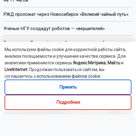
на 11 часов
РЖД проложат через Новосибирск «Великий чайный путь»
Учёные НГУ создадут роботов — «вершителей»
В аэропорту Толмачёво заработал виртуальный помощник
Мы используем файлы cookie для корректной работы сайта,
анализа посещаемости и улучшения качества сервиса. Для
Новосибирские медики нашли способ вернуть голос
аналитики применяются сервисы
Яндекс.Метрика
,
Mail.ru
и
при параличе гортани
LiveInternet
. Продолжая пользоваться сайтом, вы
соглашаетесь с использованием файлов cookie.
Читать все новости
Принять
Это интересно
Подробнее