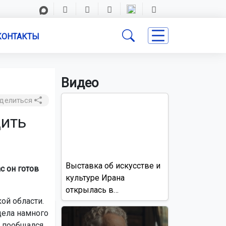
КОНТАКТЫ
Видео
делиться
дить
Выставка об искусстве и
с он готов
культуре Ирана
открылась в
ой области.
Новосибирске
дела намного
е пообщался