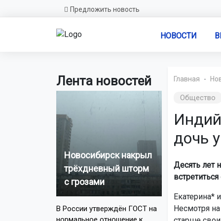
Предложить новость
НОВОСТИ
В
Лента новостей
Главная
Но
Общество
Индийс
дочь 
Новосибирск накрыл
Десять лет 
трёхдневный шторм
встретиться 
с грозами
Екатерина* 
Несмотря на
В России утверждён ГОСТ на
нормальное отношение к
старше свои