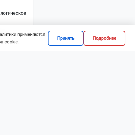
ологическое
ты и
налитики применяются
Принять
Подробнее
в cookie.
уководителя;
ктиве;