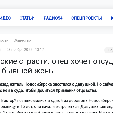
ИДЕО
СТАТЬИ
РАДИО54
СПЕЦПРОЕКТЫ
вости
Общество
28 ноября 2022 - 13:17
По
кие страсти: отец хочет отсу
у бывшей жены
назад житель Новосибирска расстался с девушкой. Но сейча
с ней в суде, чтобы добиться признания отцовства.
и Виктор* познакомились в одной из деревень Новосибирск
 разницу в 15 лет, они начали встречаться. Девушка выгля
х 17 лет. Виктор влюбился в неё с первого взгляда. И даж