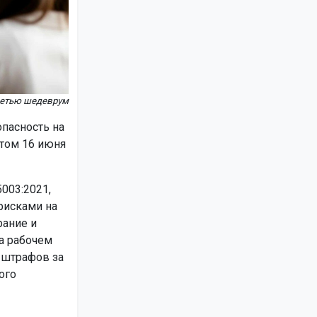
сетью шедеврум
пасность на
ртом 16 июня
003:2021,
рисками на
рание и
а рабочем
 штрафов за
ого