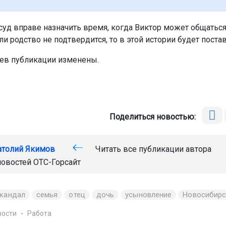
 суд вправе назначить время, когда Виктор может общаться
ли родство не подтвердится, то в этой истории будет постав
ев публикации изменены.
Поделиться новостью:
атолий Якимов
Читать все публикации автора
новостей
ОТС-Горсайт
кандал
семья
отец
дочь
усыновление
Новосибирс
вости
Работа