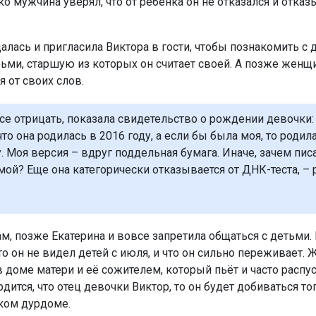
о мужчина уверял, что от ребёнка он не отказался и отказ
алась и пригласила Виктора в гости, чтобы познакомить с 
ьми, старшую из которых он считает своей. А позже женщи
 от своих слов.
все отрицать, показала свидетельство о рождении девочки:
что она родилась в 2016 году, а если бы была моя, то родил
. Моя версия – вдруг поддельная бумага. Иначе, зачем писа
мой? Еще она категорически отказывается от ДНК-теста, – 
ам, позже Екатерина и вовсе запретила общаться с детьми
то он не видел детей с июля, и что он сильно переживает. 
 доме матери и её сожителем, который пьёт и часто распус
дится, что отец девочки Виктор, то он будет добиваться то
аком дурдоме.