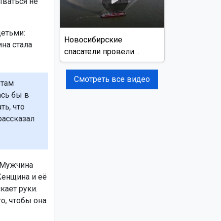
ываться не
детьми:
Новосибирские
на стала
спасатели провели
учения на реке Обь
Смотреть все видео
 там
ась бы в
ть, что
рассказал
. Мужчина
Женщина и её
кает руки.
го, чтобы она