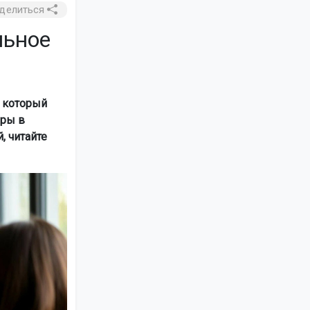
делиться
льное
 который
еры в
, читайте