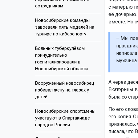
сотрудникам
с матерью по
её дочерью. 
Новосибирские команды
вместе. Но с
завоевали пять медалей на
турнире по киберспорту
– Мы пое
праздник
Больных туберкулёзом
написала
принудительно
мужчин
госпитализировали в
Новосибирской области
А через деся
Вооружённый новосибирец
Екатерины в
избивал жену на глазах у
детей
была со ста
По его слова
Новосибирские спортсмены
его копия. О
участвуют в Спартакиаде
призналась, 
народов России
писала, что 