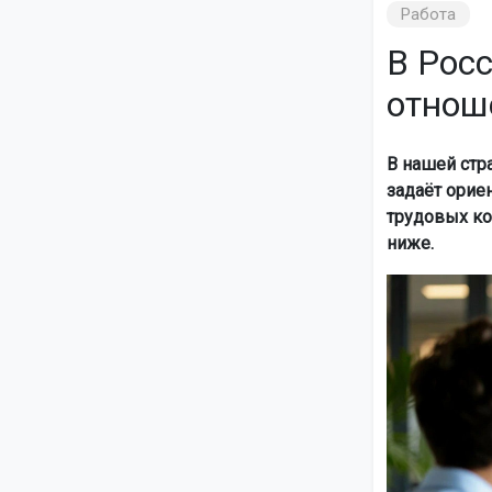
Работа
В Рос
отнош
В нашей стр
задаёт орие
трудовых ко
ниже.