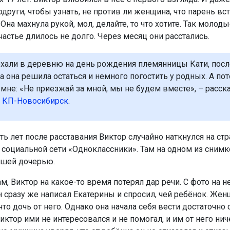
други, чтобы узнать, не против ли женщина, что парень вст
Она махнула рукой, мол, делайте, то что хотите. Так молод
частье длилось не долго. Через месяц они расстались.
хали в деревню на день рождения племянницы Кати, посл
а она решила остаться и немного погостить у родных. А по
 мне: «Не приезжай за мной, мы не будем вместе», – расск
а
КП-Новосибирск
.
ть лет после расставания Виктор случайно наткнулся на ст
 социальной сети «Одноклассники». Там на одном из снимк
ршей дочерью.
м, Виктор на какое-то время потерял дар речи. С фото на н
н сразу же написал Екатерины и спросил, чей ребёнок. Же
что дочь от него. Однако она начала себя вести достаточно 
Виктор ими не интересовался и не помогал, и им от него нич