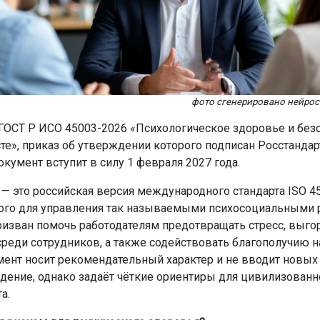
фото сгенерировано нейро
 ГОСТ Р ИСО 45003-2026 «Психологическое здоровье и безо
те», приказ об утверждении которого подписан Росстанда
окумент вступит в силу 1 февраля 2027 года.
— это российская версия международного стандарта ISO 45
ого для управления так называемыми психосоциальными 
призван помочь работодателям предотвращать стресс, выго
реди сотрудников, а также содействовать благополучию н
мент носит рекомендательный характер и не вводит новых
дение, однако задаёт чёткие ориентиры для цивилизованн
а.