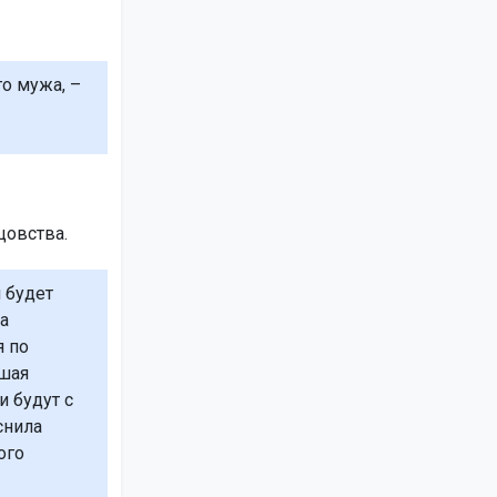
го мужа, –
цовства.
 будет
а
я по
вшая
 будут с
снила
ого