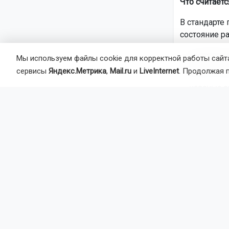
Что считает
В стандарте
состояние ра
— чрезмерна
Мы используем файлы cookie для корректной работы сайта
ненормиров
сервисы
Яндекс.Метрика
,
Mail.ru
и
LiveInternet
. Продолжая 
— неясные о
распределен
— неэффекти
— авторитар
— буллинг (п
— конфликты
— нарушение
Также в спи