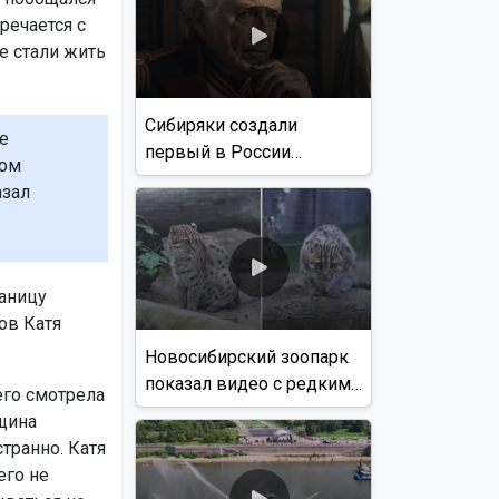
речается с
ые стали жить
Сибиряки создали
е
первый в России
том
документальный фильм
азал
с использованием ИИ
раницу
ов Катя
Новосибирский зоопарк
показал видео с редким
его смотрела
виверровым котом
нщина
странно. Катя
его не