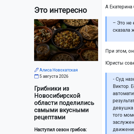
А Екатерина 
Это интересно
– Это не 
сказала 
При этом, он
Юристы сове
Алиса Новохатская
5 августа 2026
- Суд на
Виктор. 
Грибники из
автомати
Новосибирской
результа
области поделились
девушка 
самыми вкусными
того мом
рецептами
заслужен
движения
Наступил сезон грибов: