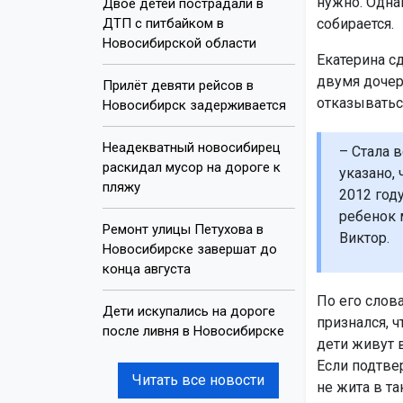
нужно. Однак
Двое детей пострадали в
ДТП с питбайком в
собирается.
Новосибирской области
Екатерина сд
двумя дочер
Прилёт девяти рейсов в
отказываться
Новосибирск задерживается
Неадекватный новосибирец
– Стала 
раскидал мусор на дороге к
указано, 
пляжу
2012 году
ребенок 
Ремонт улицы Петухова в
Виктор.
Новосибирске завершат до
конца августа
По его слов
Дети искупались на дороге
признался, ч
после ливня в Новосибирске
дети живут в
Если подтвер
Читать все новости
не жита в т