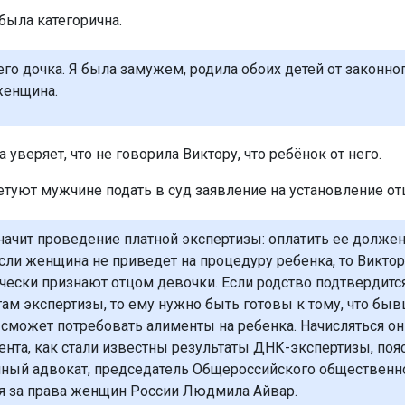
была категорична.
его дочка. Я была замужем, родила обоих детей от законно
женщина.
а уверяет, что не говорила Виктору, что ребёнок от него.
туют мужчине подать в суд заявление на установление от
значит проведение платной экспертизы: оплатить ее должен
Если женщина не приведет на процедуру ребенка, то Виктор
чески признают отцом девочки. Если родство подтвердитс
там экспертизы, то ему нужно быть готовы к тому, что бы
сможет потребовать алименты на ребенка. Начисляться они
ента, как стали известны результаты ДНК-экспертизы, поя
ный адвокат, председатель Общероссийского общественн
 за права женщин России Людмила Айвар.