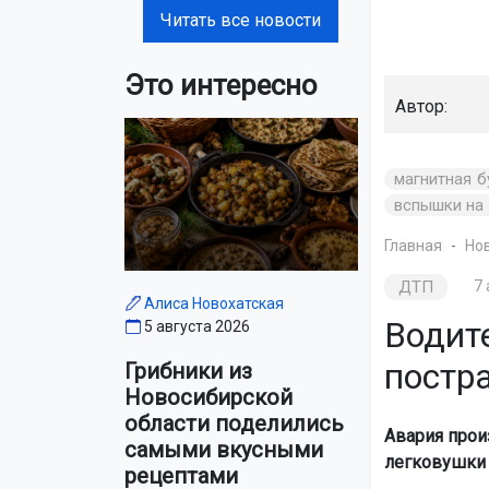
Читать все новости
Это интересно
Автор:
магнитная б
вспышки на
Главная
Но
ДТП
7 
Алиса Новохатская
Водит
5 августа 2026
постр
Грибники из
Новосибирской
области поделились
Авария прои
самыми вкусными
легковушки 
рецептами