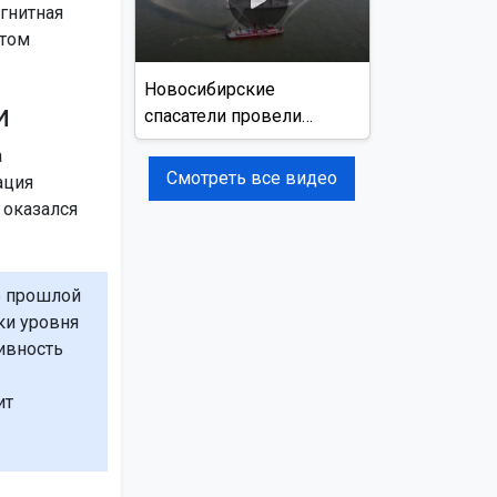
агнитная
этом
Новосибирские
и
спасатели провели
учения на реке Обь
а
Смотреть все видео
ация
 оказался
е прошлой
ки уровня
ивность
ит