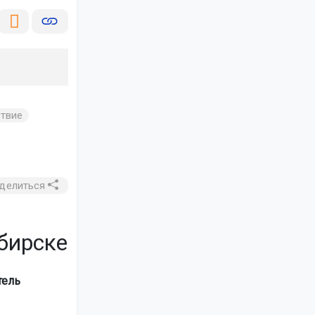
твие
делиться
бирске
тель