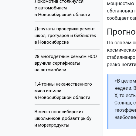
Локомотив столкнулся
мощностью в 
с автомобилем
обстановка 
в Новосибирской области
сообщает са
Депутаты проверили ремонт
Прогно
школ, тротуаров и библиотек
в Новосибирске
По словам с
космических
28 многодетным семьям НСО
стабилизиро
вручили сертификаты
резко негат
на автомобили
«В целом
1,4 тонны некачественного
недели. 
мяса изъяли
X, то ес
в Новосибирской области
Солнца, 
геоэффек
В меню новосибирских
наиболее
школьников добавят рыбу
и морепродукты