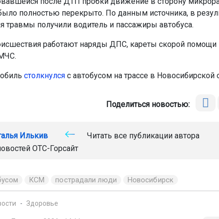
овавшейся после ДТП пробки движение в сторону микрор
ыло полностью перекрыто. По данным источника, в резул
я травмы получили водитель и пассажиры автобуса.
оисшествия работают наряды ДПС, кареты скорой помощи 
МЧС.
мобиль
столкнулся
с автобусом на трассе в Новосибирской о
Поделиться новостью:
талья Илькив
Читать все публикации автора
новостей
ОТС-Горсайт
бусом
КСМ
пострадали люди
Новосибирск
вости
Здоровье