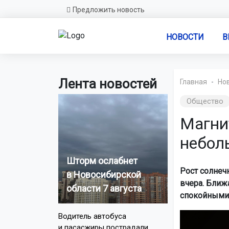
Предложить новость
НОВОСТИ
В
Лента новостей
Главная
Но
Общество
Магни
небол
Шторм ослабнет
Рост солнечн
в Новосибирской
вчера. Ближ
области 7 августа
спокойными
Водитель автобуса
и пасасжиры пострадали