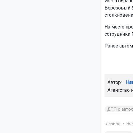
Из-за образ
Берёзовый б
столкновени
На месте пр
сотрудники 
Ранее авто
Автор:
На
Агентство 
ДТП с авто
Главная
Но