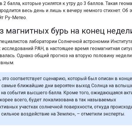
2 балла, которые усилятся к утру до 3 баллов. Такая геом
продлится весь день и лишь к вечеру немного стихнет. Об 
йт Ру-Метео.
з магнитных бурь на конец недел
пециалистов лаборатории Солнечной астрономии Институт
 исследований РАН, в настоящее время геомагнитная ситу
валась. Однако общий прогноз на вторую половину недели
ивным.
, это соответствует сценарию, который был описан в конц
В самые ближайшие дни вероятен выход Солнца на вспыш
ть на события высшего балла. Кроме того, ожидающаяся акт
скорее всего, будет локализована в так называемых
тивных участках солнечной поверхности, откуда происход
 сильное воздействие на Землю», – отметили эксперты.