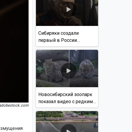
Сибиряки создали
первый в России
документальный фильм
с использованием ИИ
Новосибирский зоопарк
показал видео с редким
 adobestock.com
виверровым котом
возмущения