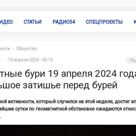
ИДЕО
СТАТЬИ
РАДИО54
СПЕЦПРОЕКТЫ
вости
Общество
19 апреля 2024 - 05:14
По
тные бури 19 апреля 2024 год
ьшое затишье перед бурей
ой активности, который случился на этой неделе, достиг а
айшие сутки по геомагнитной обстановке ожидаются относ
.