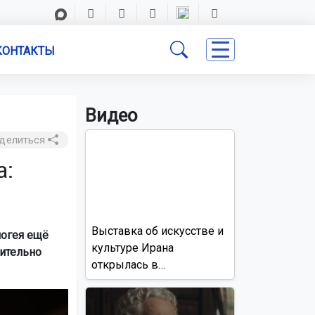
КОНТАКТЫ
Видео
делиться
а:
Выставка об искусстве и
погея ещё
культуре Ирана
ительно
открылась в
Новосибирске