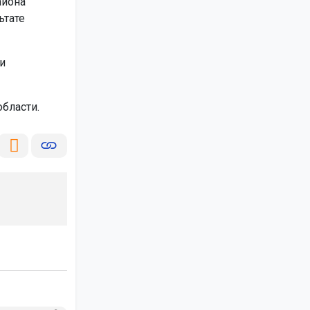
айона
ьтате
и
бласти.