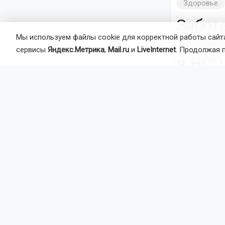
Здоровье
Забота
Мы используем файлы cookie для корректной работы сайта
диспа
сервисы
Яндекс.Метрика
,
Mail.ru
и
LiveInternet
. Продолжая 
в НСО
Лето в Ново
отпусков. Н
действитель