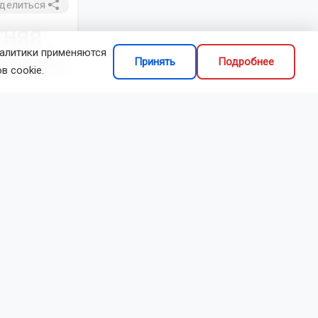
делиться
тняя
налитики применяются
оления
Принять
Подробнее
в cookie.
ых хлопот и