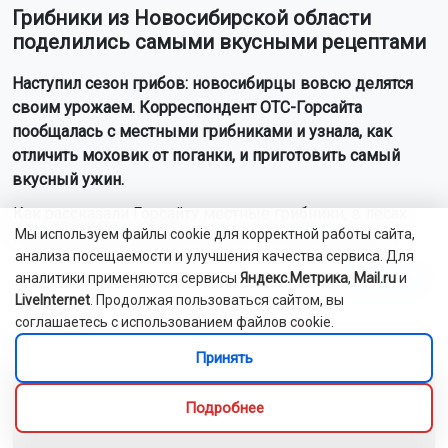
Грибники из Новосибирской области
поделились самыми вкусными рецептами
Наступил сезон грибов: новосибирцы вовсю делятся
своим урожаем. Корреспондент ОТС-Горсайта
пообщалась с местными грибниками и узнала, как
отличить моховик от поганки, и приготовить самый
вкусный ужин.
Как рассказали Горсайту местные грибники, в лесах
Мы используем файлы cookie для корректной работы сайта,
Новосибирской области можно отыскать борови...
анализа посещаемости и улучшения качества сервиса. Для
Читать далее...
аналитики применяются сервисы
Яндекс.Метрика
,
Mail.ru
и
LiveInternet
. Продолжая пользоваться сайтом, вы
соглашаетесь с использованием файлов cookie.
Видео
Принять
Подробнее