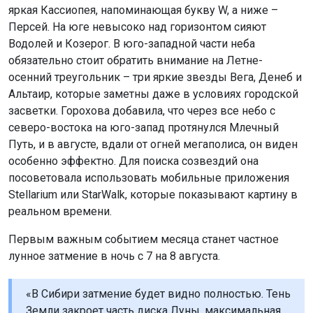
яркая Кассиопея, напоминающая букву W, а ниже –
Персей. На юге невысоко над горизонтом сияют
Водолей и Козерог. В юго-западной части неба
обязательно стоит обратить внимание на Летне-
осенний треугольник – три яркие звезды Вега, Денеб и
Альтаир, которые заметны даже в условиях городской
засветки. Горохова добавила, что через все небо с
северо-востока на юго-запад протянулся Млечный
Путь, и в августе, вдали от огней мегаполиса, он виден
особенно эффектно. Для поиска созвездий она
посоветовала использовать мобильные приложения
Stellarium или StarWalk, которые показывают картину в
реальном времени.
Первым важным событием месяца станет частное
лунное затмение в ночь с 7 на 8 августа.
«В Сибири затмение будет видно полностью. Тень
Земли закроет часть диска Луны, максимальная