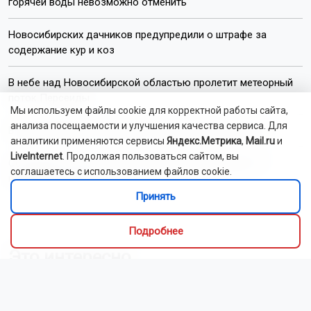
горячей воды невозможно отменить
Новосибирских дачников предупредили о штрафе за
содержание кур и коз
В небе над Новосибирской областью пролетит метеорный
поток Персеиды
Мы используем файлы cookie для корректной работы сайта,
анализа посещаемости и улучшения качества сервиса. Для
В Новосибирском зоопарке у выдр родилась двойня
аналитики применяются сервисы
Яндекс.Метрика
,
Mail.ru
и
LiveInternet
. Продолжая пользоваться сайтом, вы
Сотрудники новосибирского МЧС ликвидировали 14
соглашаетесь с использованием файлов cookie.
пожаров за сутки
Принять
Читать все новости
Подробнее
Это интересно