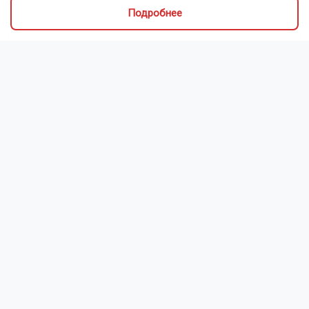
Подробнее
Новосибирский зоопарк показал детёнышей
индийского дикобраза