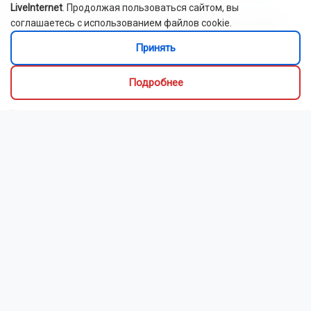
LiveInternet
. Продолжая пользоваться сайтом, вы
Как рассказали Горсайту местные грибники, в лесах
соглашаетесь с использованием файлов cookie.
Новосибирской области можно отыскать борови...
Принять
Читать далее...
Подробнее
Видео