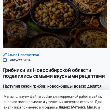
Алиса Новохатская
5 августа 2026
Грибники из Новосибирской области
поделились самыми вкусными рецептами
Наступил сезон грибов: новосибирцы вовсю делятся
своим урожаем. Корреспондент ОТС-Горсайта
Мы используем файлы cookie для корректной работы сайта,
пообщалась с местными грибниками и узнала, как
анализа посещаемости и улучшения качества сервиса. Для
отличить моховик от поганки, и приготовить самый
аналитики применяются сервисы
Яндекс.Метрика
,
Mail.ru
и
вкусный ужин.