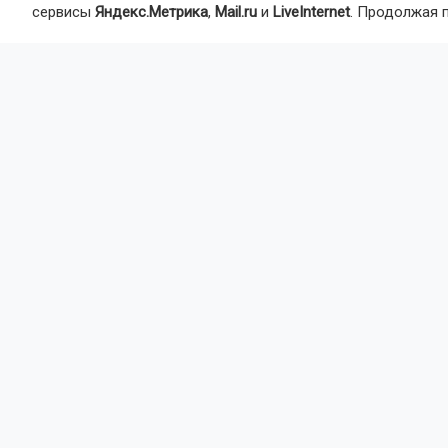
сервисы
Яндекс.Метрика
,
Mail.ru
и
LiveInternet
. Продолжая 
Автор:
Ал
Агентство 
СК
общес
Главная
Но
Происшест
Жител
укуса
В Новокузне
тяжёлая алл