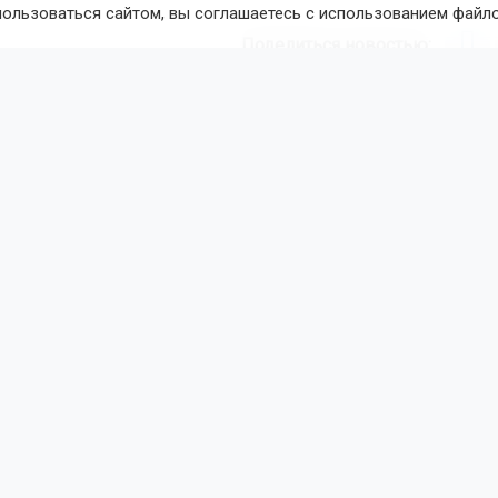
пользоваться сайтом, вы соглашаетесь с использованием файло
Поделиться новостью:
иса Новохатская
Читать все публикации автора
новостей
ОТС-Горсайт
тво
закон
мошенники
Бердск
вости
Происшествия
вия
7 августа 2026 - 21:36
По
ь Кузбасса получил инфаркт 
 пчелы
цке врачи спасли мужчину, у которого после укуса пчелы 
ергическая реакция. Об этом сообщили в Министерстве