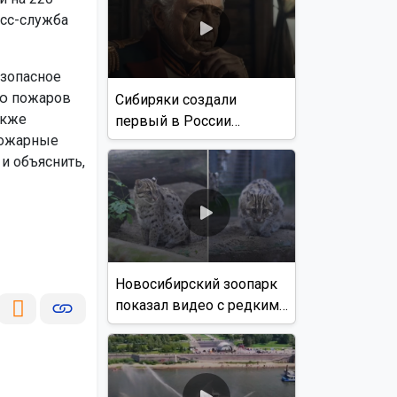
есс-служба
езопасное
ию пожаров
Сибиряки создали
акже
первый в России
Пожарные
документальный фильм
и объяснить,
с использованием ИИ
Новосибирский зоопарк
показал видео с редким
виверровым котом