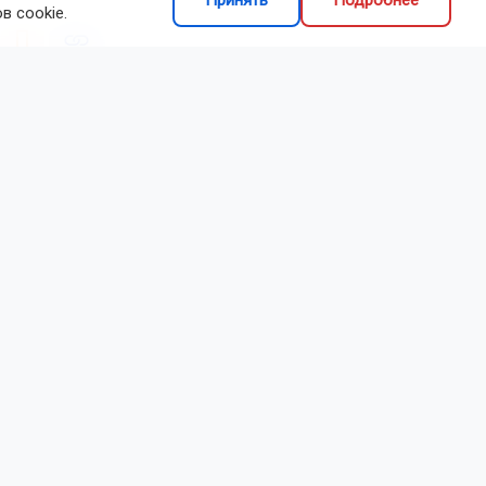
Принять
Подробнее
в cookie.
делиться
после
развилась