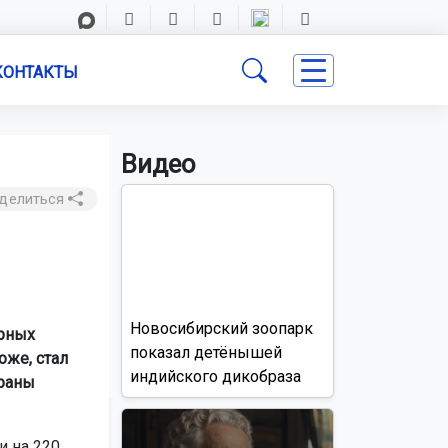
КОНТАКТЫ
Видео
делиться
Новосибирский зоопарк
арных
показал детёнышей
оже, стал
индийского дикобраза
храны
и на 220