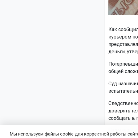
Как сообщил
курьером по
представлял
деньги, утв
Потерпевшие
общей сложн
Суд назначи
испытательн
Следственно
доверять те
сообщать в 
Напомним: 
Мы используем файлы cookie для корректной работы сайта