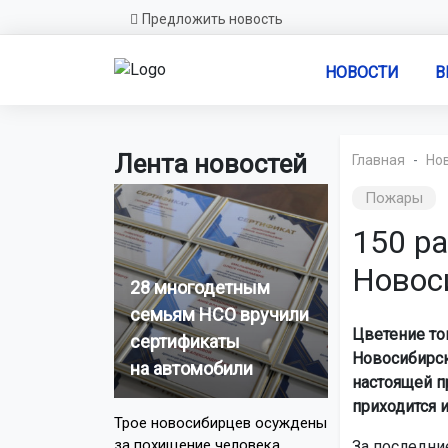
Предложить новость
НОВОСТИ
В
Лента новостей
Главная
Но
Пожары
150 ра
Новос
28 многодетным
семьям НСО вручили
Цветение то
сертификаты
Новосибирск
на автомобили
настоящей п
приходится 
Трое новосибирцев осуждены
за похищение человека
За последни