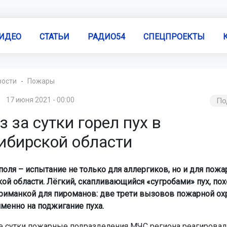
ИДЕО
СТАТЬИ
РАДИО54
СПЕЦПРОЕКТЫ
вости
Пожары
17 июня 2021 - 00:00
По
з за сутки горел пух в
ибирской области
поля – испытание не только для аллергиков, но и для пож
ой области. Лёгкий, скапливающийся «сугробами» пух, пох
риманкой для пироманов: две трети вызовов пожарной о
именно на поджигание пуха.
е сутки пожарные подразделения МЧС региона реагировал