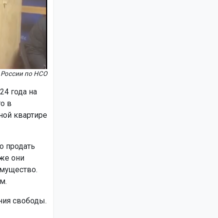
 России по НСО
24 года на
о в
ной квартире
о продать
кже они
мущество.
м.
ния свободы.