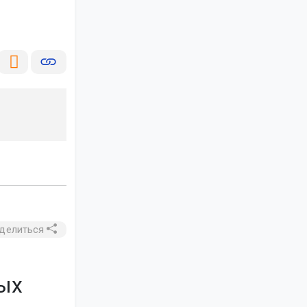
делиться
ых