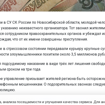
и в СУ СК России по Новосибирской области, молодой чел
 указанию неизвестного организатора. Тот звонил жителям
ся сотрудником правоохранительных органов и убеждал и
ерждая, что от их имени совершены преступления.
 в стрессовом состоянии передавали курьеру крупные су
ости злоумышленники похитили около 3,5 миллионов руб
л подсудимому наказание в виде трёх лет лишения свобод
ым сроком на три года.
е управление призывает жителей региона быть осторожн
лефонным мошенникам. О подозрительных звонках следуе
полицию.
силовики задержали
6 телефонных мошенников
в Новосиб
, анализа посещаемости и улучшения качества сервиса. Для а