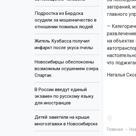
загораний, 
Подростка из Бердска
главного уп
осудили за мошенничество в
— Категорич
отношении пожилых людей
развлечение
на объектах
Житель Кузбасса получил
инфаркт после укуса пчелы
автотранспо
настоятельн
Новосибирцы обеспокоены
что поджига
возможным осушением озера
Наталья Ско
Спартак
В России введут единый
экзамен по русскому языку
для иностранцев
Детей заметили на крыше
многоэтажки в Новосибирске
Главная
Но