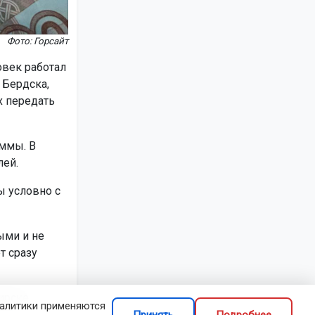
Фото: Горсайт
овек работал
 Бердска,
х передать
ммы. В
лей.
ы условно с
ыми и не
т сразу
ирске.
налитики применяются