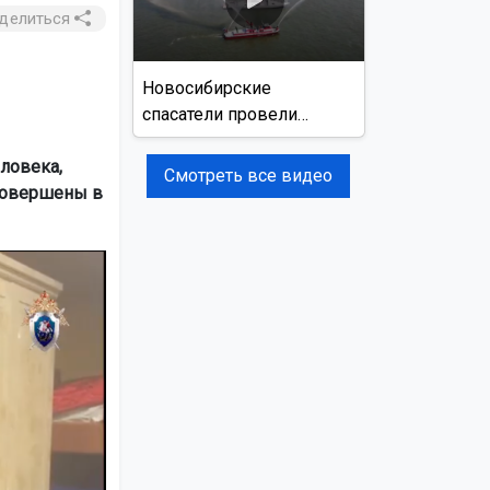
делиться
Новосибирские
спасатели провели
учения на реке Обь
ловека,
Смотреть все видео
совершены в