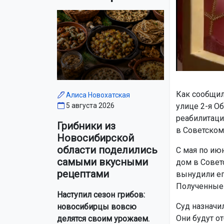
Как сообщил
Алиса Новохатская
улице 2-я О
5 августа 2026
реабилитаци
Грибники из
в Советском
Новосибирской
области поделились
С мая по ию
самыми вкусными
дом в Совет
рецептами
вынудили ег
Полученные
Наступил сезон грибов:
Суд назначи
новосибирцы вовсю
Они будут о
делятся своим урожаем.