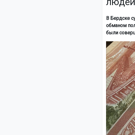
люде
В Бердске с
обманом пол
были соверш