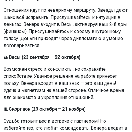
♏ Скорпион (23 октября – 21 ноября)
Судьба готовит вас к встрече с партнером! Но
избегайте тех, кто любит командовать. Венера входит в
Весы, активируя ваш 12-й дом (тайны, подсознание).
Возможна судьбоносная встреча или романтическая
тайна. Важная встреча или решение может прийти
через сны или интуицию.
♐ Стрелец (22 ноября – 21 декабря)
Безоблачный период в отношениях. Свежие идеи
откроют новые источники дохода. Венера входит в
Весы, активируя ваш 11-й дом (друзья, сообщества).
Есть возможность встретить интересного человека
через друзей или в больших компаниях.
♑ Козерог (22 декабря – 19 января)
Венера входит в Весы, активируя ваш 10-й дом