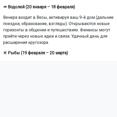
годослова-2026
смотрите в нашем Дзен-канале.
Поделиться новостью:
Автор:
Оксана Чешенок
Читать все
публикации автора
ОТС-Горсайт Горсайт
гороскоп
развлечения
Россия
Главная
Новости
Общество
Общество
6 августа 2026 - 05:30
В России ограничат соцсети для