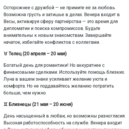
♊ Близнецы (21 мая – 20 июня)
День насыщенный в любви, но возможны разногласия.
Высокая работоспособность на службе. Венера входит
в Весы, активируя сферу общения и коротких поездок.
Однако возможны споры — старайтесь сохранять
дипломатичность.
♋ Рак (21 июня – 22 июля)
Вы очень привлекательны! Возможно увлекательное
знакомство. Финансовая поддержка придет
неожиданно. Венера входит в Весы, активируя ваш 4-й
дом (дом, семья), потому отношения с семьёй выходят
на первый план.
♌ Лев (23 июля – 22 августа)
Отличный день для личной жизни: действуйте! Но
будьте готовы к препятствиям в работе. Не сидите в
одиночестве. Солнце в вашем знаке делает вас