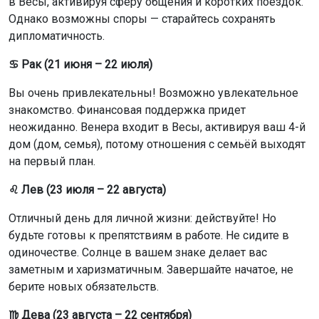
заметным и харизматичным. Завершайте начатое, не
берите новых обязательств.
♍ Дева (23 августа – 22 сентября)
Отношения идут по неверному маршруту. Звезды дают
шанс всё исправить. Прислушивайтесь к интуиции в
деньгах. Венера входит в Весы, активируя ваш 2-й дом
(финансы). Прислушивайтесь к своему внутреннему
голосу. Деньги приходят через дипломатию и умение
договариваться.
♎ Весы (23 сентября – 22 октября)
Возможен стресс и конфликты, но сохраняйте
спокойствие. Удачное решение на работе принесет
пользу. Венера входит в ваш знак — это ваш день!
Удача и магнетизм на вашей стороне. Отличное время
для знакомств и укрепления отношений.