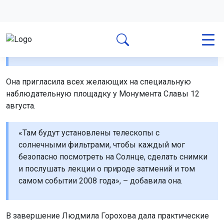
самом событии 2008 года», – добавила она.
В завершение Людмила Горохова дала практические
советы.
«Самое важное в августовских наблюдениях –
найти темное место и дать глазам привыкнуть к
темноте в первые 15–20 минут. После этого
магия звездной ночи раскроется перед вами в
полной красе. Для комфорта сверяйтесь с
прогнозом погоды, используйте астрономические
приложения и не забывайте тепло одеваться –
даже в августе сибирские ночи могут быть
прохладными», – рассказала ведущий специалист
планетария.