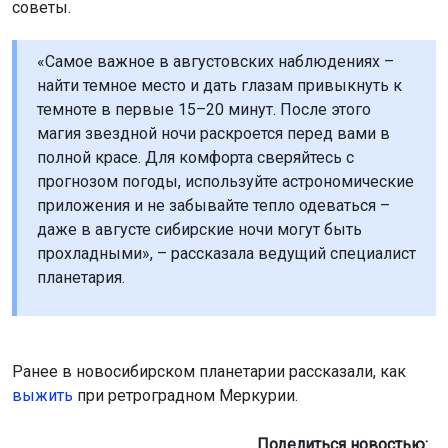
Ранее в новосибирском планетарии рассказали, как
выжить
при ретроградном Меркурии.
Поделиться новостью:
Автор:
Юрий Бессмельцев
Читать все
публикации автора
ОТС-Горсайт
Горсайт
затмение
парад планет
Новосибирск
Главная
Новости
Развлечения
Развлечения
6 августа 2026 - 06:00