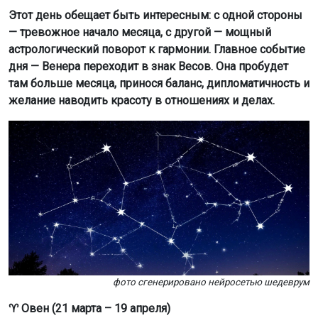
фото сгенерировано нейросетью шедеврум
♈ Овен (21 марта – 19 апреля)
Осторожнее с дружбой — не примите её за любовь.
Возможна грусть и затишье в делах. Венера входит в
Весы, активируя сферу партнёрства — это время для
дипломатии и поиска компромиссов. Будьте
внимательны к новым знакомствам. Завершайте
начатое, избегайте конфликтов с коллегами.
♉ Телец (20 апреля – 20 мая)
Богатый день для романтики! Но аккуратнее с
финансовыми сделками. Используйте помощь близких.
Луна в вашем знаке усиливает желание уюта и
комфорта. Но не поддавайтесь желанию потратить
больше, чем нужно.