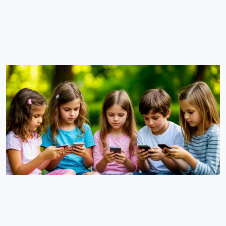
Соответствующее заявление депутат сделал в
публичном интервью (не уверена, можно ли нам
ссылаться на RTVI), комментируя планы Евросоюза по
введению общеевропейских ограничений для
несовершеннолетних в цифровой среде.
Суть инициативы
По словам Свинцова, ограничения предлагается
распространить не только на социальные сети, но и на
другие платформы, включая видеоигры и чат-боты,
работающие на основе технологий искусственного
интеллекта. Депутат считает, что доступ к потенциально
опасным платформам стоит ограничить для детей до 14
лет, а с этого возраста внедрять обязательные уроки по
безопасному использованию ИИ.
«Я думаю, что это 2027–2028 год, когда мы тоже