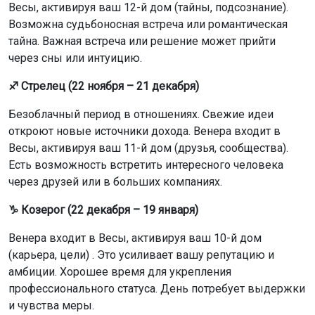
(карьера, цели) . Это усиливает вашу репутацию и
амбиции. Хорошее время для укрепления
профессионального статуса. День потребует выдержки
и чувства меры.
♒ Водолей (20 января – 18 февраля)
Венера входит в Весы, активируя ваш 9-й дом (дальние
поездки, образование, взгляды). Открываются новые
горизонты в общении и путешествиях. Финансы могут
прийти через новые идеи и связи. Удачный день для
расширения кругозора.
♓ Рыбы (19 февраля – 20 марта)
Венера входит в Весы, активируя ваш 8-й дом (общие
ресурсы, трансформация). В деньгах ожидаются
перемены, но возможны и неожиданные расходы.
Идеальный день для отдыха и восстановления сил.
Полный годовой прогноз на основе
Славянского