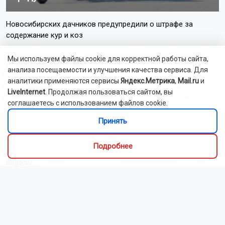
Новосибирских дачников предупредили о штрафе за
содержание кур и коз
В небе над Новосибирской областью пролетит метеорный
Мы используем файлы cookie для корректной работы сайта,
поток Персеиды
анализа посещаемости и улучшения качества сервиса. Для
аналитики применяются сервисы
Яндекс.Метрика
,
Mail.ru
и
LiveInternet
. Продолжая пользоваться сайтом, вы
В Новосибирском зоопарке у выдр родилась двойня
соглашаетесь с использованием файлов cookie.
Сотрудники новосибирского МЧС ликвидировали 14
Принять
пожаров за сутки
Подробнее
В 2027 году у новосибирцев будет семь коротких рабочих
недель
Застройщик снесёт аварийный дом в Новосибирске ради
нового микрорайона
Хэтчбек перевернулся на крышу после ДТП в Новосибирске