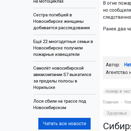
на мотоциклах
В огне пожар
но сообщили
Сестра погибшей в
следственно
Новосибирске женщины
добивается расследования
Ранее два ч
Ещё 22 многодетные семьи в
Новосибирске получили
пожарные извещатели
Автор:
На
Самолёт новосибирской
Агентство 
авиакомпании S7 выкатился
за пределы полосы в
Норильске
пожар в ча
Лося сбили на трассе под
Главная
Но
Новосибирском
Здоровье
Сибир
Читать все новости