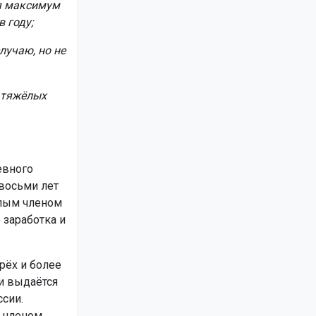
ся максимум
 году;
лучаю, но не
и тяжёлых
евного
 восьми лет
слым членом
 заработка и
рёх и более
и выдаётся
ссии.
м членом