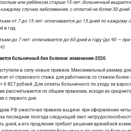
зрослым или ребёнком старше 15 лет: больничный выдает
 каждому случаю заболевания, с оплатой не более 30 дней в
тьми от 7 до 15 лет: оплачивается до 15 дней по каждому с
й в год;
тьми до 7 лет: оплачивается до 60 дней в году (до 90 — пр
х).
ается больничный без болезни: изменения-2026
 вступили в силу новые правила. Максимальный размер дн
сит от страхового стажа: для работников со стажем более
ет 6 827 рублей. Для оплаты больничного по уходу за взро
ие рассчитывается по общим правилам, исходя из среднего
ая с первого дня.
рав РФ ужесточил правила выдачи: при оформлении четы
за последние полгода следующий лист нетрудоспособност
ть дней, а его продление требует решения врачебной коми
о ограничение не касается больничных по уходу за больны