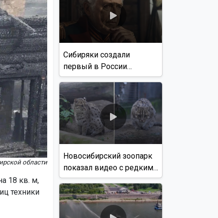
Сибиряки создали
первый в России
документальный фильм
с использованием ИИ
Новосибирский зоопарк
ирской области
показал видео с редким
виверровым котом
 18 кв. м,
иц техники