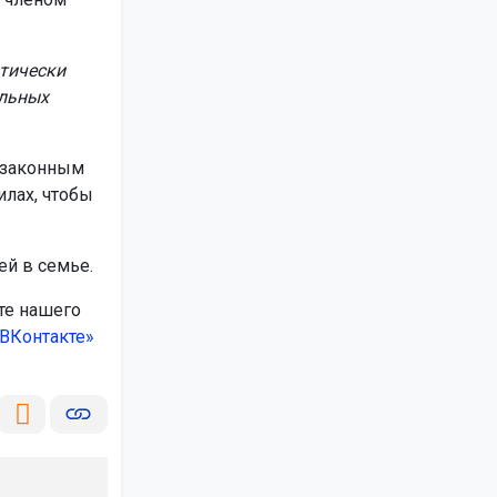
атически
альных
 законным
илах, чтобы
ей в семье.
те нашего
ВКонтакте»