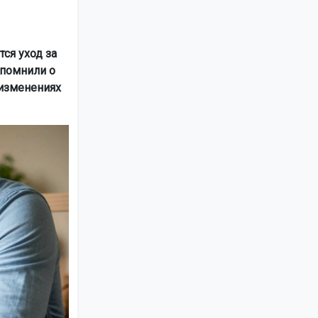
ся уход за
апомнили о
 изменениях