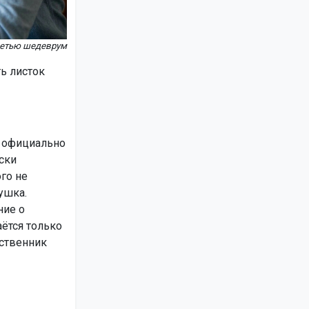
сетью шедеврум
ь листок
ь официально
ски
го не
ушка.
ние о
ётся только
дственник