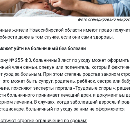
фото сгенерировано нейро
нные жители Новосибирской области имеют право получит
обности даже в том случае, если они сами здоровы.
 может уйти на больничный без болезни
кону № 255-ФЗ, больничный лист по уходу может оформит
нный член семьи, опекун или попечитель, который фактиче
т уход за больным. При этом степень родства законом стро
 это может быть супруг, родитель, ребёнок, сестра или баб
овие, поясняют эксперты портала «Трудовые споры»: реше
ти больничного принимает лечащий врач, и документ выда
орном лечении. В случаях, когда заболевший взрослый ро
стационаре, больничный по уходу за ним не оформляется.
ствуют строгие ограничения по срокам: