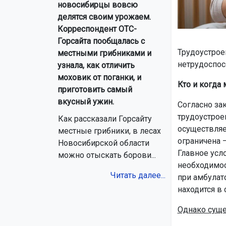
новосибирцы вовсю
делятся своим урожаем.
Корреспондент ОТС-
Горсайта пообщалась с
Трудоустрое
местными грибниками и
нетрудоспос
узнала, как отличить
моховик от поганки, и
Кто и когда
приготовить самый
вкусный ужин.
Согласно за
трудоустрое
Как рассказали Горсайту
осуществляе
местные грибники, в лесах
ограничена —
Новосибирской области
Главное усл
можно отыскать борови...
необходимос
Читать далее...
при амбулат
находится в 
Однако суще