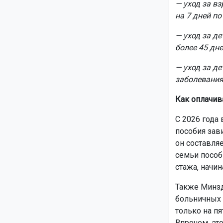
— уход за в
на 7 дней по
— уход за де
более 45 дне
— уход за де
заболевания
Как оплачив
С 2026 года
пособия зави
он составля
семьи пособ
стажа, начин
Также Минзд
больничных 
только на пя
Впрочем, эт