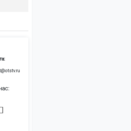
та:
t@otstv.ru
ас: