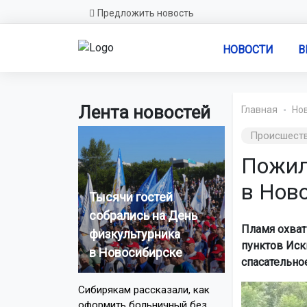
Предложить новость
НОВОСТИ
В
Лента новостей
Главная
Но
Происшест
Пожил
в Нов
Тысячи гостей
собрались на День
Пламя охват
физкультурника
пунктов Иск
в Новосибирске
спасательно
Сибирякам рассказали, как
оформить больничный без