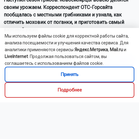
своим урожаем. Корреспондент ОТС-Горсайта
пообщалась с местными грибниками и узнала, как
отличить моховик от поганки, и приготовить самый
вкусный ужин.
Мы используем файлы cookie для корректной работы сайта,
Как рассказали Горсайту местные грибники, в лесах
анализа посещаемости и улучшения качества сервиса. Для
Новосибирской области можно отыскать борови...
аналитики применяются сервисы
Яндекс.Метрика
,
Mail.ru
и
LiveInternet
. Продолжая пользоваться сайтом, вы
Читать далее...
соглашаетесь с использованием файлов cookie.
Принять
Видео
Подробнее