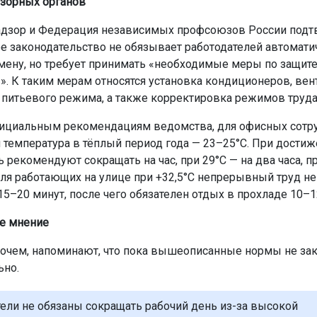
зорных органов
дзор и Федерация независимых профсоюзов России подт
 законодательство не обязывает работодателей автомати
мену, но требует принимать «необходимые меры по защит
». К таким мерам относятся установка кондиционеров, вен
 питьевого режима, а также корректировка режимов труда
ициальным рекомендациям ведомства, для офисных сотр
 температура в тёплый период года — 23–25°C. При достиж
 рекомендуют сокращать на час, при 29°C — на два часа, пр
Для работающих на улице при +32,5°C непрерывный труд н
5–20 минут, после чего обязателен отдых в прохладе 10–1
е мнение
очем, напоминают, что пока вышеописанные нормы не за
ьно.
ели не обязаны сокращать рабочий день из-за высокой