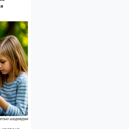
 и
сетью шедеврум