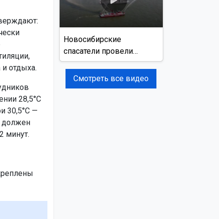
верждают:
чески
Новосибирские
е
спасатели провели
тиляции,
учения на реке Обь
 и отдыха.
Смотреть все видео
удников
ении 28,5°C
и 30,5°C —
е должен
2 минут.
креплены