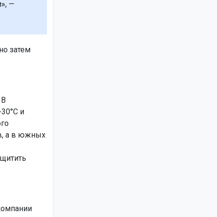
», —
но затем
 В
30°C и
ого
в, а в южных
ащитить
 компании