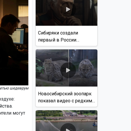
Сибиряки создали
первый в России
документальный фильм
с использованием ИИ
сетью шедеврум
Новосибирский зоопарк
оздухе:
показал видео с редким
йства.
виверровым котом
ители могут