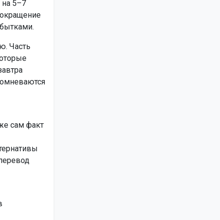
 на 5–7
 сокращение
убытками.
ю. Часть
которые
завтра
 сомневаются
же сам факт
ьтернативы
 перевод
в