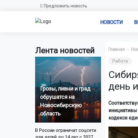
Предложить новость
НОВОСТИ
В
Лента новостей
Главная
Но
Работа
Сибир
день 
Грозы, ливни и град
обрушатся на
Соответству
Новосибирскую
инициативы 
область
кодексе еди
В России ограничат соцсети
для детей до 14 лет с 2027