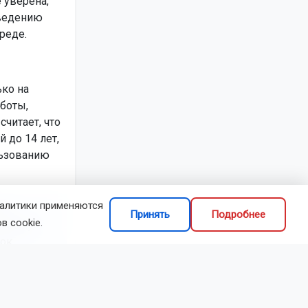
 уверена,
введению
реде.
ько на
боты,
читает, что
 до 14 лет,
льзованию
налитики применяются
ое
Принять
Подробнее
в cookie.
-моему,
ок,