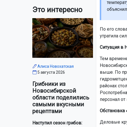
температ
Это интересно
объяснил
По его слов
утратила сил
Ситуация в 
Тем времене
Новосибирск
Алиса Новохатская
выше. По пр
5 августа 2026
гидрометцен
Грибники из
районах стол
Новосибирской
Роспотребна
области поделились
персонал от 
самыми вкусными
рецептами
Обстановка 
Деловые кру
Наступил сезон грибов: