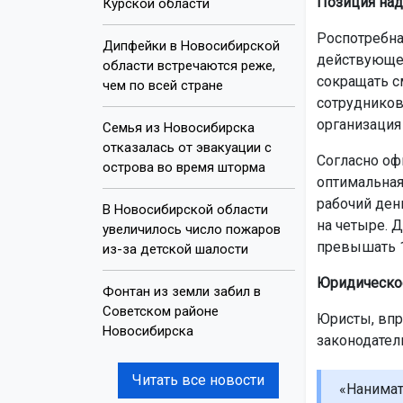
Позиция над
Курской области
Роспотребна
Дипфейки в Новосибирской
действующее
области встречаются реже,
сокращать с
чем по всей стране
сотрудников
организация
Семья из Новосибирска
отказалась от эвакуации с
Согласно оф
острова во время шторма
оптимальная
рабочий день
В Новосибирской области
на четыре. 
увеличилось число пожаров
превышать 1
из-за детской шалости
Юридическо
Фонтан из земли забил в
Советском районе
Юристы, впр
Новосибирска
законодател
Читать все новости
«Нанимат