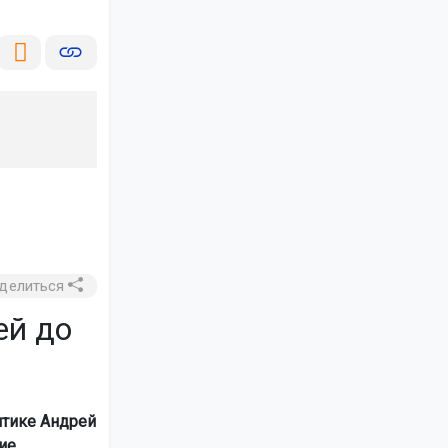
делиться
ей до
итике Андрей
ие