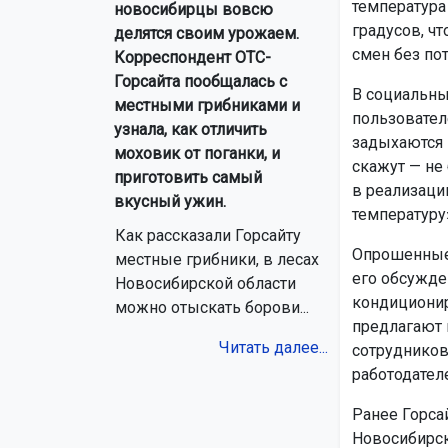
температура 
новосибирцы вовсю
градусов, ч
делятся своим урожаем.
смен без по
Корреспондент ОТС-
Горсайта пообщалась с
В социальны
местными грибниками и
пользовател
узнала, как отличить
задыхаются 
моховик от поганки, и
скажут — не
приготовить самый
в реализации
вкусный ужин.
температуру
Как рассказали Горсайту
Опрошенные 
местные грибники, в лесах
его обсужде
Новосибирской области
кондиционир
можно отыскать борови...
предлагают 
Читать далее...
сотрудников
работодател
Ранее Горса
Новосибирск