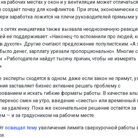
на рабочих местах у окон и у вентиляции может отличаться
то создаёт почву для конфликтов. При этом, экономически
тери заработка ложится на плечи руководителей прямыми 
х сетях инициатива также вызвала неоднозначную реакци
ей её поддерживает: «Наконец-то вспомнили про людей, 
в духоте». Другие считают предложение популистским: «А 
 было денег, зарплату урезали пропорционально». Многие
: «Работодатели найдут тысячу причин, чтобы не измерять
».
эксперты сходятся в одном: даже если закон не примут, у
ния заставляет бизнес активнее решать проблему с
ованием и искать гибкие форматы работы. В качестве ал
перенос смен на утро, введение «сиесты» или временный
 на удалёнку. Пока же окончательное решение остаётся за
ем — и за градусником на рабочем месте.
йт
освещал тему
увеличения лимита сверхурочной работы 
е.