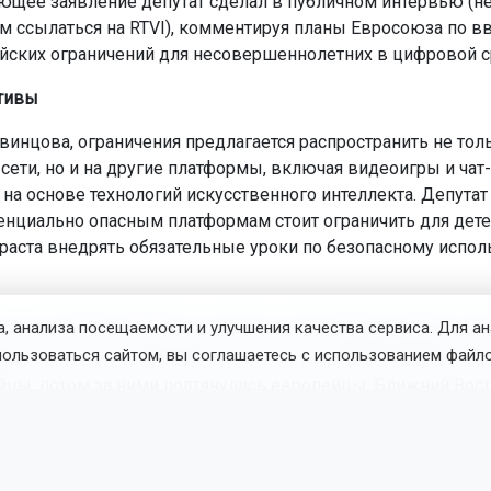
ющее заявление депутат сделал в публичном интервью (не
м ссылаться на RTVI), комментируя планы Евросоюза по 
ских ограничений для несовершеннолетних в цифровой с
тивы
винцова, ограничения предлагается распространить не тол
сети, но и на другие платформы, включая видеоигры и чат-
а основе технологий искусственного интеллекта. Депутат с
тенциально опасным платформам стоит ограничить для детей
озраста внедрять обязательные уроки по безопасному испо
, анализа посещаемости и улучшения качества сервиса. Для а
, что это 2027–2028 год, когда мы тоже будем вводить так
пользоваться сайтом, вы соглашаетесь с использованием файло
вание. Уже весь мир идет по этому пути. Первые были, по
йцы, потом за ними подтянулись европейцы, Ближний Вост
азахстан, Китай», — заявил парламентарий.
есточения