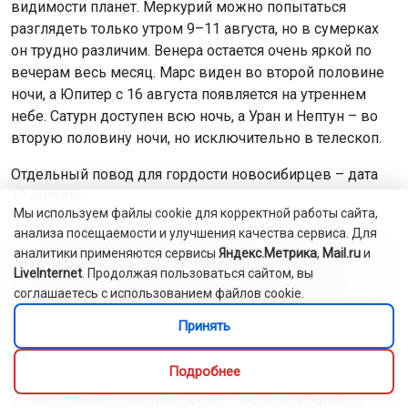
видимости планет. Меркурий можно попытаться
разглядеть только утром 9–11 августа, но в сумерках
он трудно различим. Венера остается очень яркой по
вечерам весь месяц. Марс виден во второй половине
ночи, а Юпитер с 16 августа появляется на утреннем
небе. Сатурн доступен всю ночь, а Уран и Нептун – во
вторую половину ночи, но исключительно в телескоп.
Отдельный повод для гордости новосибирцев – дата
12 августа.
Мы используем файлы cookie для корректной работы сайта,
анализа посещаемости и улучшения качества сервиса. Для
«Многие с теплотой вспоминают 1 августа 2008
аналитики применяются сервисы
Яндекс.Метрика
,
Mail.ru
и
года, когда наш город оказался в эпицентре
LiveInternet
. Продолжая пользоваться сайтом, вы
полного солнечного затмения. 12 августа 2026
соглашаетесь с использованием файлов cookie.
года по циклу сароса происходит похожее
Принять
событие, но на этот раз затмение –
кольцеобразное, и его фаза пройдет значительно
Подробнее
севернее. В Новосибирске мы увидим лишь
очень малые частные фазы – Солнце закроется