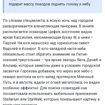
подарит массу поводов поднять голову к небу.
По словам специалиста, в ясную ночь над городом
разворачивается впечатляющая панорама. В зените
располагается созвездие Цефея, восточнее видна
яркая Кассиопея, напоминающая букву W, а ниже –
Персей. На юге невысоко над горизонтом сияют
Водолей и Козерог. В юго-западной части неба
обязательно стоит обратить внимание на Летне-
осенний треугольник – три яркие звезды Вега, Денеб и
Альтаир, которые заметны даже в условиях городской
засветки. Горохова добавила, что через все небо с
северо-востока на юго-запад протянулся Млечный
Путь, и в августе, вдали от огней мегаполиса, он виден
особенно эффектно. Для поиска созвездий она
посоветовала использовать мобильные приложения
Stellarium или StarWalk, которые показывают картину в
реальном времени.