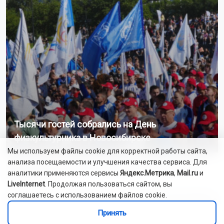
Тысячи гостей собрались на День
физкультурника в Новосибирске
Мы используем файлы cookie для корректной работы сайта,
анализа посещаемости и улучшения качества сервиса. Для
Сибирякам рассказали, как оформить больничный без
аналитики применяются сервисы
Яндекс.Метрика
,
Mail.ru
и
заболевания
LiveInternet
. Продолжая пользоваться сайтом, вы
соглашаетесь с использованием файлов cookie.
Учёные прогнозируют учащение волн жары в Новосибирске
Принять
Женщина легла на пол у входа в метро в Новосибирске